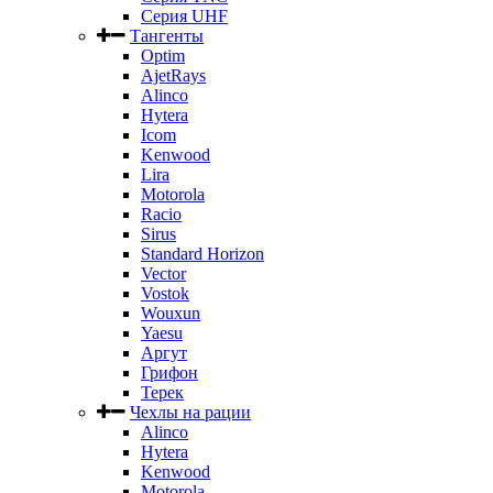
Серия UHF
Тангенты
Optim
AjetRays
Alinco
Hytera
Icom
Kenwood
Lira
Motorola
Racio
Sirus
Standard Horizon
Vector
Vostok
Wouxun
Yaesu
Аргут
Грифон
Терек
Чехлы на рации
Alinco
Hytera
Kenwood
Motorola