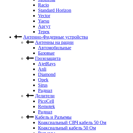
Racio
Standard Horizon
Vector
Yaesu
Аргут
Терек
Антенно-Фидерные устройства
Антенны на рации
Автомобильные
Базовые
Грозозащита
AjetRays
Anli
Diamond
Opek
Sirus
Радиал
Делители
PicoCell
Remotek
Радиал
Кабель и Разъемы
Коаксиальный СВЧ кабель 50 Ом
Коаксиальный кабель 50 Ом