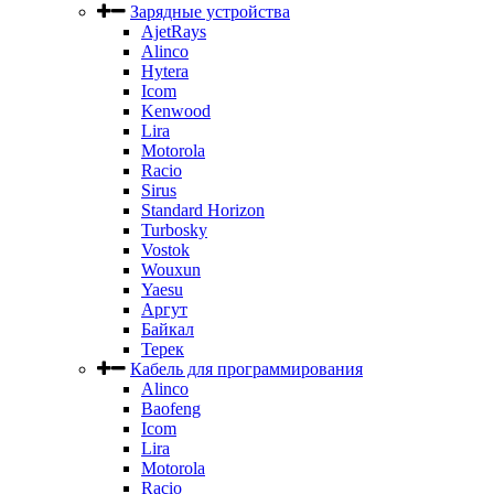
Зарядные устройства
AjetRays
Alinco
Hytera
Icom
Kenwood
Lira
Motorola
Racio
Sirus
Standard Horizon
Turbosky
Vostok
Wouxun
Yaesu
Аргут
Байкал
Терек
Кабель для программирования
Alinco
Baofeng
Icom
Lira
Motorola
Racio