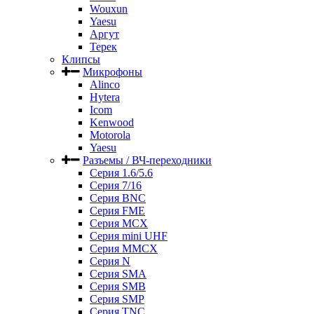
Wouxun
Yaesu
Аргут
Терек
Клипсы
Микрофоны
Alinco
Hytera
Icom
Kenwood
Motorola
Yaesu
Разъемы / ВЧ-переходники
Серия 1.6/5.6
Серия 7/16
Серия BNC
Серия FME
Серия MCX
Серия mini UHF
Серия MMCX
Серия N
Серия SMA
Серия SMB
Серия SMP
Серия TNC