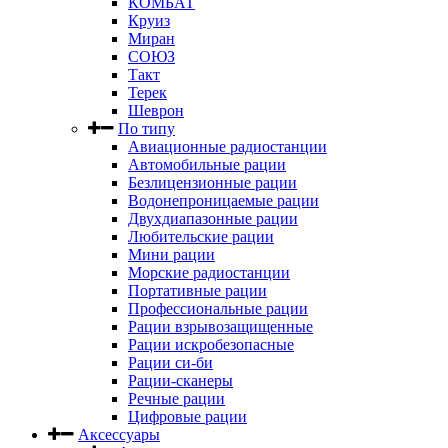
КОМБАТ
Круиз
Миран
СОЮЗ
Такт
Терек
Шеврон
По типу
Авиационные радиостанции
Автомобильные рации
Безлицензионные рации
Водонепроницаемые рации
Двухдиапазонные рации
Любительские рации
Мини рации
Морские радиостанции
Портативные рации
Профессиональные рации
Рации взрывозащищенные
Рации искробезопасные
Рации си-би
Рации-сканеры
Речные рации
Цифровые рации
Аксессуары