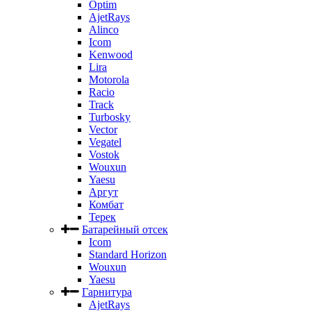
Optim
AjetRays
Alinco
Icom
Kenwood
Lira
Motorola
Racio
Track
Turbosky
Vector
Vegatel
Vostok
Wouxun
Yaesu
Аргут
Комбат
Терек
Батарейный отсек
Icom
Standard Horizon
Wouxun
Yaesu
Гарнитура
AjetRays