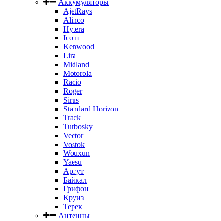
Аккумуляторы
AjetRays
Alinco
Hytera
Icom
Kenwood
Lira
Midland
Motorola
Racio
Roger
Sirus
Standard Horizon
Track
Turbosky
Vector
Vostok
Wouxun
Yaesu
Аргут
Байкал
Грифон
Круиз
Терек
Антенны