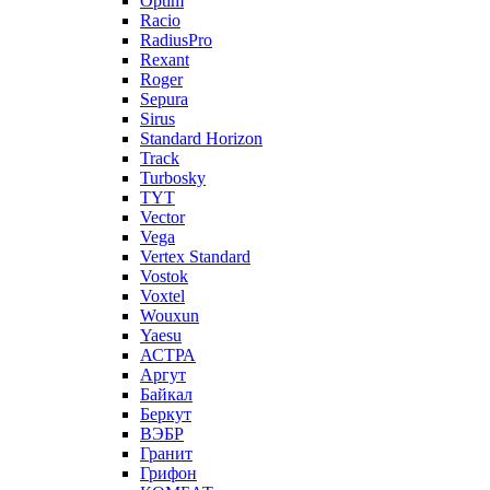
Optim
Racio
RadiusPro
Rexant
Roger
Sepura
Sirus
Standard Horizon
Track
Turbosky
TYT
Vector
Vega
Vertex Standard
Vostok
Voxtel
Wouxun
Yaesu
АСТРА
Аргут
Байкал
Беркут
ВЭБР
Гранит
Грифон