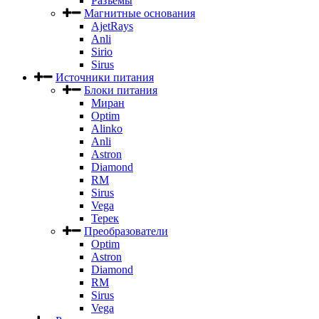
Разъемы
Магнитные основания
AjetRays
Anli
Sirio
Sirus
Источники питания
Блоки питания
Миран
Optim
Alinko
Anli
Astron
Diamond
RM
Sirus
Vega
Терек
Преобразователи
Optim
Astron
Diamond
RM
Sirus
Vega