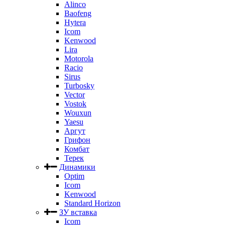
Alinco
Baofeng
Hytera
Icom
Kenwood
Lira
Motorola
Racio
Sirus
Turbosky
Vector
Vostok
Wouxun
Yaesu
Аргут
Грифон
Комбат
Терек
Динамики
Optim
Icom
Kenwood
Standard Horizon
ЗУ вставка
Icom