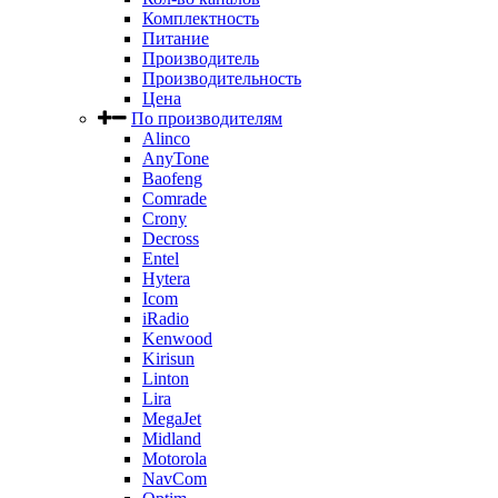
Комплектность
Питание
Производитель
Производительность
Цена
По производителям
Alinco
AnyTone
Baofeng
Comrade
Crony
Decross
Entel
Hytera
Icom
iRadio
Kenwood
Kirisun
Linton
Lira
MegaJet
Midland
Motorola
NavCom