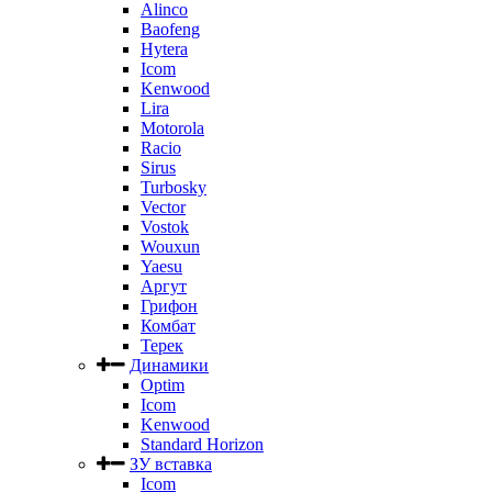
Alinco
Baofeng
Hytera
Icom
Kenwood
Lira
Motorola
Racio
Sirus
Turbosky
Vector
Vostok
Wouxun
Yaesu
Аргут
Грифон
Комбат
Терек
Динамики
Optim
Icom
Kenwood
Standard Horizon
ЗУ вставка
Icom