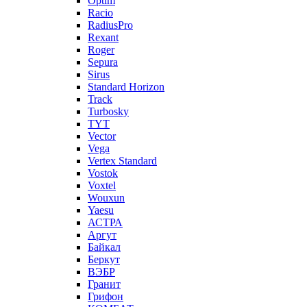
Optim
Racio
RadiusPro
Rexant
Roger
Sepura
Sirus
Standard Horizon
Track
Turbosky
TYT
Vector
Vega
Vertex Standard
Vostok
Voxtel
Wouxun
Yaesu
АСТРА
Аргут
Байкал
Беркут
ВЭБР
Гранит
Грифон