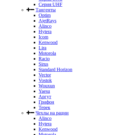
Серия UHF
Тангенты
Optim
AjetRays
Alinco
Hytera
Icom
Kenwood
Lira
Motorola
Racio
Sirus
Standard Horizon
Vector
Vostok
Wouxun
Yaesu
Аргут
Грифон
Терек
Чехлы на рации
Alinco
Hytera
Kenwood
Motorola