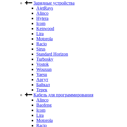
Зарядные устройства
AjetRays
Alinco
Hytera
Icom
Kenwood
Lira
Motorola
Racio
Sirus
Standard Horizon
Turbosky
Vostok
Wouxun
Yaesu
Аргут
Байкал
Терек
Кабель для программирования
Alinco
Baofeng
Icom
Lira
Motorola
Racio