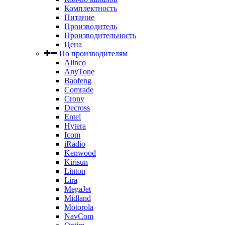
Комплектность
Питание
Производитель
Производительность
Цена
По производителям
Alinco
AnyTone
Baofeng
Comrade
Crony
Decross
Entel
Hytera
Icom
iRadio
Kenwood
Kirisun
Linton
Lira
MegaJet
Midland
Motorola
NavCom