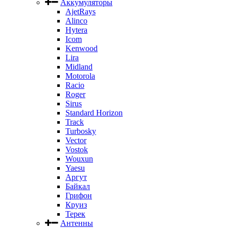
Аккумуляторы
AjetRays
Alinco
Hytera
Icom
Kenwood
Lira
Midland
Motorola
Racio
Roger
Sirus
Standard Horizon
Track
Turbosky
Vector
Vostok
Wouxun
Yaesu
Аргут
Байкал
Грифон
Круиз
Терек
Антенны