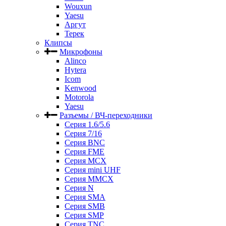
Wouxun
Yaesu
Аргут
Терек
Клипсы
Микрофоны
Alinco
Hytera
Icom
Kenwood
Motorola
Yaesu
Разъемы / ВЧ-переходники
Серия 1.6/5.6
Серия 7/16
Серия BNC
Серия FME
Серия MCX
Серия mini UHF
Серия MMCX
Серия N
Серия SMA
Серия SMB
Серия SMP
Серия TNC