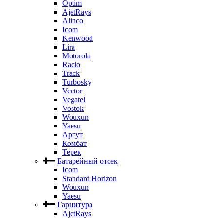
Optim
AjetRays
Alinco
Icom
Kenwood
Lira
Motorola
Racio
Track
Turbosky
Vector
Vegatel
Vostok
Wouxun
Yaesu
Аргут
Комбат
Терек
Батарейный отсек
Icom
Standard Horizon
Wouxun
Yaesu
Гарнитура
AjetRays