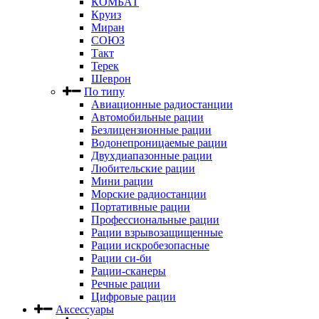
КОМБАТ
Круиз
Миран
СОЮЗ
Такт
Терек
Шеврон
По типу
Авиационные радиостанции
Автомобильные рации
Безлицензионные рации
Водонепроницаемые рации
Двухдиапазонные рации
Любительские рации
Мини рации
Морские радиостанции
Портативные рации
Профессиональные рации
Рации взрывозащищенные
Рации искробезопасные
Рации си-би
Рации-сканеры
Речные рации
Цифровые рации
Аксессуары