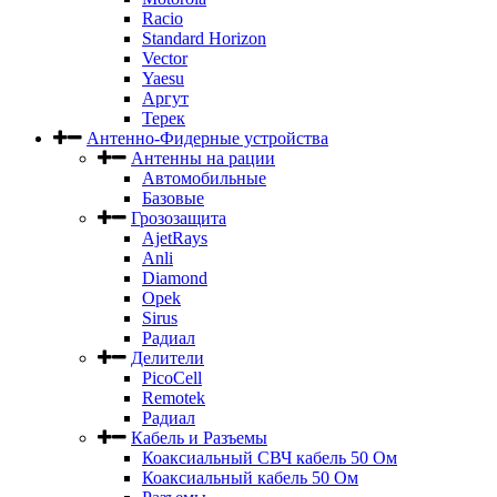
Racio
Standard Horizon
Vector
Yaesu
Аргут
Терек
Антенно-Фидерные устройства
Антенны на рации
Автомобильные
Базовые
Грозозащита
AjetRays
Anli
Diamond
Opek
Sirus
Радиал
Делители
PicoCell
Remotek
Радиал
Кабель и Разъемы
Коаксиальный СВЧ кабель 50 Ом
Коаксиальный кабель 50 Ом