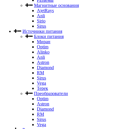
Разъемы
Магнитные основания
AjetRays
Anli
Sirio
Sirus
Источники питания
Блоки питания
Миран
Optim
Alinko
Anli
Astron
Diamond
RM
Sirus
Vega
Терек
Преобразователи
Optim
Astron
Diamond
RM
Sirus
Vega