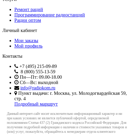
Ремонт раций
Программирование радиостанций
Рации оптом
Личный кабинет
Мои заказы
Мой профиль
Контакты
+7 (495) 215-09-89
8 (800) 555-13-59
Пн—Пт: 09.00-18.00
Сб—Вс: выходной
info@radiokom.ru
Пункт выдачи: г. Москва, ул. Молодогвардейская 59,
стр. 4
Подробный маршрут
Данный интернет-сайт носит исключительно информационный характер и ни
при каких условиях не является публичной офертой, определяемой
положениями Статьи 437 (2) Гражданского кодекса Российской Федерации. Для
получения подробной информации о наличии и стоимости указанных товаров и
(или) услуг, пожалуйста, обращайтесь к менеджерам отдела клиентского