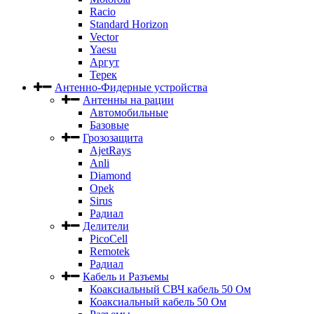
Racio
Standard Horizon
Vector
Yaesu
Аргут
Терек
Антенно-Фидерные устройства
Антенны на рации
Автомобильные
Базовые
Грозозащита
AjetRays
Anli
Diamond
Opek
Sirus
Радиал
Делители
PicoCell
Remotek
Радиал
Кабель и Разъемы
Коаксиальный СВЧ кабель 50 Ом
Коаксиальный кабель 50 Ом