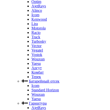
Optim
AjetRays
Alinco
Icom
Kenwood
Lira
Motorola
Racio
Track
Turbosky
Vector
Vegatel
Vostok
Wouxun
Yaesu
Аргут
Комбат
Терек
Батарейный отсек
Icom
Standard Horizon
Wouxun
Yaesu
Гарнитура
AjetRays