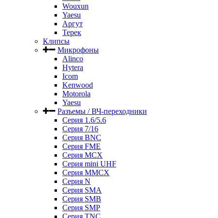
Wouxun
Yaesu
Аргут
Терек
Клипсы
Микрофоны
Alinco
Hytera
Icom
Kenwood
Motorola
Yaesu
Разъемы / ВЧ-переходники
Серия 1.6/5.6
Серия 7/16
Серия BNC
Серия FME
Серия MCX
Серия mini UHF
Серия MMCX
Серия N
Серия SMA
Серия SMB
Серия SMP
Серия TNC