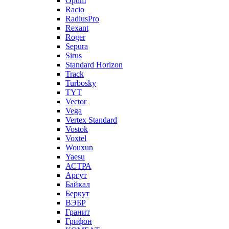
Optim
Racio
RadiusPro
Rexant
Roger
Sepura
Sirus
Standard Horizon
Track
Turbosky
TYT
Vector
Vega
Vertex Standard
Vostok
Voxtel
Wouxun
Yaesu
АСТРА
Аргут
Байкал
Беркут
ВЭБР
Гранит
Грифон