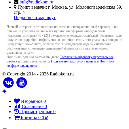
info@radiokom.ru
Пункт выдачи: г. Москва, ул. Молодогвардейская 59,
стр. 4
Подробный маршрут
Данный интернет-сайт носит исключительно информационный характер и ни
при каких условиях не является публичной офертой, определяемой
положениями Статьи 437 (2) Гражданского кодекса Российской Федерации. Для
получения подробной информации о наличии и стоимости указанных товаров и
(или) услуг, пожалуйста, обращайтесь к менеджерам отдела клиентского
обслуживания с помощью специальной формы связи или по телефону
указанном на сайте.
Пользуясь данным сайтом Вы даёте
Согласие на обработку персональных
данных
и принимаете условия
Пользовательского соглашения
и
Политики
конфиденциальности
.
© Copyright 2014 - 2026 Radiokom.ru
Избранное
0
Сравнение
0
Просмотренные
0
Корзина
0
0
₽