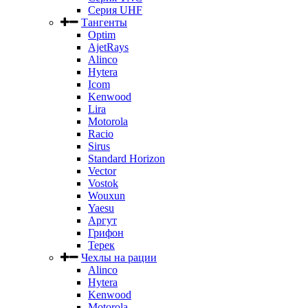
Серия UHF
Тангенты
Optim
AjetRays
Alinco
Hytera
Icom
Kenwood
Lira
Motorola
Racio
Sirus
Standard Horizon
Vector
Vostok
Wouxun
Yaesu
Аргут
Грифон
Терек
Чехлы на рации
Alinco
Hytera
Kenwood
Motorola