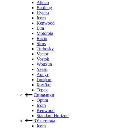
Alinco
Baofeng
Hytera
Icom
Kenwood
Lira
Motorola
Racio
Sirus
Turbosky
Vector
Vostok
Wouxun
Yaesu
Аргут
Грифон
Комбат
Терек
Динамики
Optim
Icom
Kenwood
Standard Horizon
ЗУ вставка
Icom