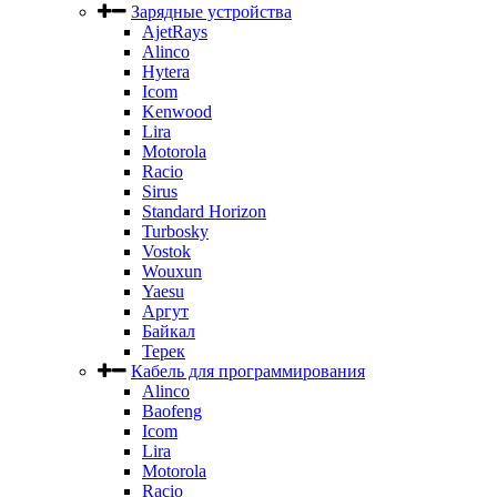
Зарядные устройства
AjetRays
Alinco
Hytera
Icom
Kenwood
Lira
Motorola
Racio
Sirus
Standard Horizon
Turbosky
Vostok
Wouxun
Yaesu
Аргут
Байкал
Терек
Кабель для программирования
Alinco
Baofeng
Icom
Lira
Motorola
Racio