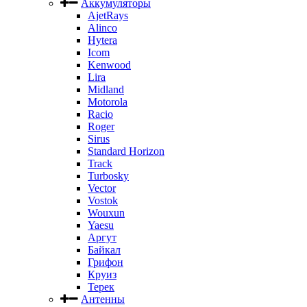
Аккумуляторы
AjetRays
Alinco
Hytera
Icom
Kenwood
Lira
Midland
Motorola
Racio
Roger
Sirus
Standard Horizon
Track
Turbosky
Vector
Vostok
Wouxun
Yaesu
Аргут
Байкал
Грифон
Круиз
Терек
Антенны