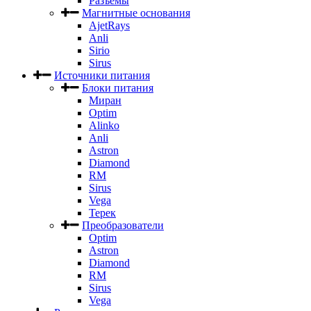
Разъемы
Магнитные основания
AjetRays
Anli
Sirio
Sirus
Источники питания
Блоки питания
Миран
Optim
Alinko
Anli
Astron
Diamond
RM
Sirus
Vega
Терек
Преобразователи
Optim
Astron
Diamond
RM
Sirus
Vega