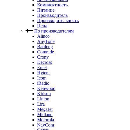
Комплектность
Питание
Производитель
Производительность
Цена
По производителям
Alinco
AnyTone
Baofeng
Comrade
Crony
Decross
Entel
Hytera
Icom
iRadio
Kenwood
Kirisun
Linton
Lira
MegaJet
Midland
Motorola
NavCom