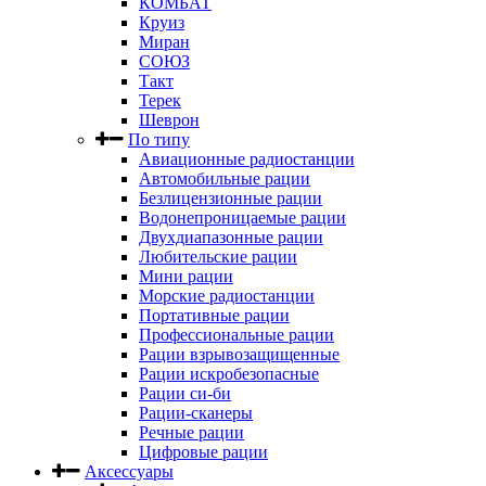
КОМБАТ
Круиз
Миран
СОЮЗ
Такт
Терек
Шеврон
По типу
Авиационные радиостанции
Автомобильные рации
Безлицензионные рации
Водонепроницаемые рации
Двухдиапазонные рации
Любительские рации
Мини рации
Морские радиостанции
Портативные рации
Профессиональные рации
Рации взрывозащищенные
Рации искробезопасные
Рации си-би
Рации-сканеры
Речные рации
Цифровые рации
Аксессуары