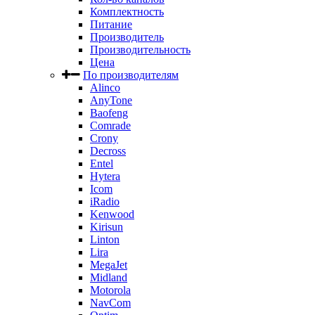
Комплектность
Питание
Производитель
Производительность
Цена
По производителям
Alinco
AnyTone
Baofeng
Comrade
Crony
Decross
Entel
Hytera
Icom
iRadio
Kenwood
Kirisun
Linton
Lira
MegaJet
Midland
Motorola
NavCom