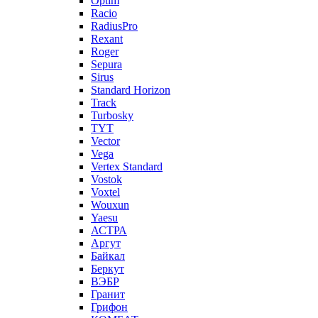
Optim
Racio
RadiusPro
Rexant
Roger
Sepura
Sirus
Standard Horizon
Track
Turbosky
TYT
Vector
Vega
Vertex Standard
Vostok
Voxtel
Wouxun
Yaesu
АСТРА
Аргут
Байкал
Беркут
ВЭБР
Гранит
Грифон