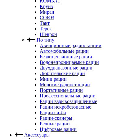
КОМБАТ
Круиз
Миран
СОЮЗ
Такт
Терек
Шеврон
По типу
Авиационные радиостанции
Автомобильные рации
Безлицензионные рации
Водонепроницаемые рации
Двухдиапазонные рации
Любительские рации
Мини рации
Морские радиостанции
Портативные рации
Профессиональные рации
Рации взрывозащищенные
Рации искробезопасные
Рации си-би
Рации-сканеры
Речные рации
Цифровые рации
Аксессуары