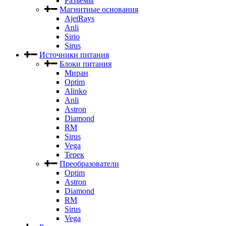
Разъемы
Магнитные основания
AjetRays
Anli
Sirio
Sirus
Источники питания
Блоки питания
Миран
Optim
Alinko
Anli
Astron
Diamond
RM
Sirus
Vega
Терек
Преобразователи
Optim
Astron
Diamond
RM
Sirus
Vega