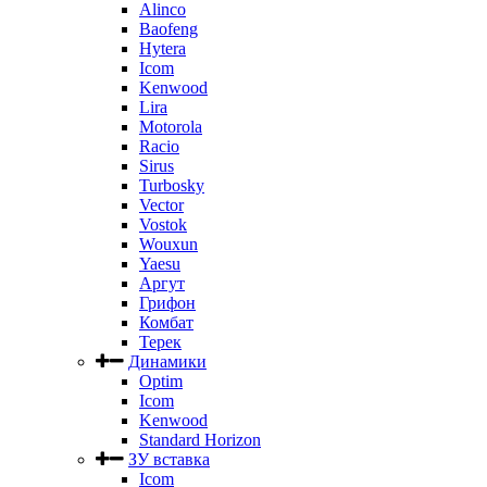
Alinco
Baofeng
Hytera
Icom
Kenwood
Lira
Motorola
Racio
Sirus
Turbosky
Vector
Vostok
Wouxun
Yaesu
Аргут
Грифон
Комбат
Терек
Динамики
Optim
Icom
Kenwood
Standard Horizon
ЗУ вставка
Icom