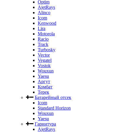
Optim
AjetRays
Alinco
Icom
Kenwood
Lira
Motorola
Racio
Track
Turbosky
Vector
Vegatel
Vostok
Wouxun
Yaesu
Аргут
Комбат
Терек
Батарейный отсек
Icom
Standard Horizon
Wouxun
Yaesu
Гарнитура
AjetRays