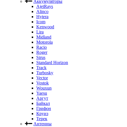
Аккумуляторы
AjetRays
Alinco
Hytera
Icom
Kenwood
Lira
Midland
Motorola
Racio
Roger
Sirus
Standard Horizon
Track
Turbosky
Vector
Vostok
Wouxun
Yaesu
Аргут
Байкал
Грифон
Круиз
Терек
Антенны