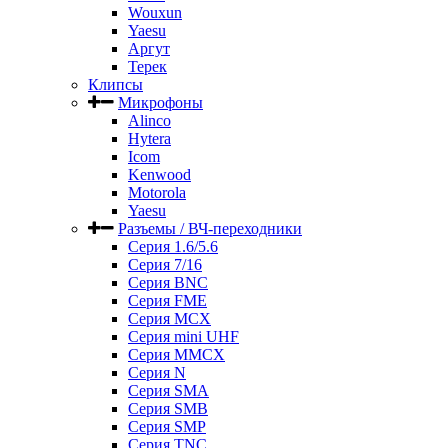
Wouxun
Yaesu
Аргут
Терек
Клипсы
Микрофоны
Alinco
Hytera
Icom
Kenwood
Motorola
Yaesu
Разъемы / ВЧ-переходники
Серия 1.6/5.6
Серия 7/16
Серия BNC
Серия FME
Серия MCX
Серия mini UHF
Серия MMCX
Серия N
Серия SMA
Серия SMB
Серия SMP
Серия TNC