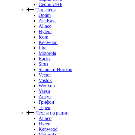
Серия UHF
Тангенты
Optim
AjetRays
Alinco
Hytera
Icom
Kenwood
Lira
Motorola
Racio
Sirus
Standard Horizon
Vector
Vostok
Wouxun
Yaesu
Аргут
Грифон
Терек
Чехлы на рации
Alinco
Hytera
Kenwood
Motorola