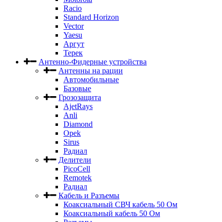
Racio
Standard Horizon
Vector
Yaesu
Аргут
Терек
Антенно-Фидерные устройства
Антенны на рации
Автомобильные
Базовые
Грозозащита
AjetRays
Anli
Diamond
Opek
Sirus
Радиал
Делители
PicoCell
Remotek
Радиал
Кабель и Разъемы
Коаксиальный СВЧ кабель 50 Ом
Коаксиальный кабель 50 Ом