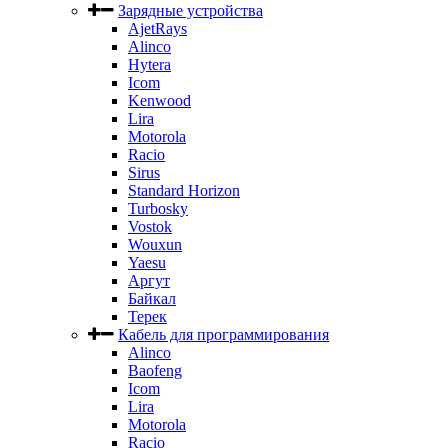
Зарядные устройства
AjetRays
Alinco
Hytera
Icom
Kenwood
Lira
Motorola
Racio
Sirus
Standard Horizon
Turbosky
Vostok
Wouxun
Yaesu
Аргут
Байкал
Терек
Кабель для программирования
Alinco
Baofeng
Icom
Lira
Motorola
Racio