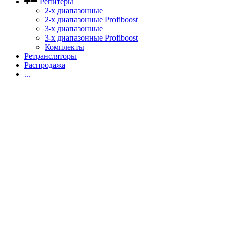
Репитеры
2-х диапазонные
2-х диапазонные Profiboost
3-х диапазонные
3-х диапазонные Profiboost
Комплекты
Ретрансляторы
Распродажа
...