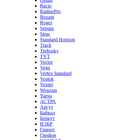
Optim
Racio
RadiusPro
Rexant
Roger
Sepura
Sirus
Standard Horizon
Track
Turbosky
TYT
Vector
Vega
Vertex Standard
Vostok
Voxtel
Wouxun
Yaesu
АСТРА
Аргут
Байкал
Беркут
ВЭБР
Гранит
Грифон