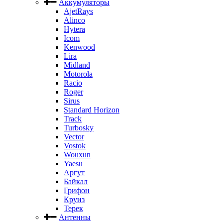
Аккумуляторы
AjetRays
Alinco
Hytera
Icom
Kenwood
Lira
Midland
Motorola
Racio
Roger
Sirus
Standard Horizon
Track
Turbosky
Vector
Vostok
Wouxun
Yaesu
Аргут
Байкал
Грифон
Круиз
Терек
Антенны