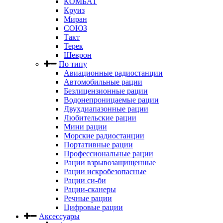
КОМБАТ
Круиз
Миран
СОЮЗ
Такт
Терек
Шеврон
По типу
Авиационные радиостанции
Автомобильные рации
Безлицензионные рации
Водонепроницаемые рации
Двухдиапазонные рации
Любительские рации
Мини рации
Морские радиостанции
Портативные рации
Профессиональные рации
Рации взрывозащищенные
Рации искробезопасные
Рации си-би
Рации-сканеры
Речные рации
Цифровые рации
Аксессуары