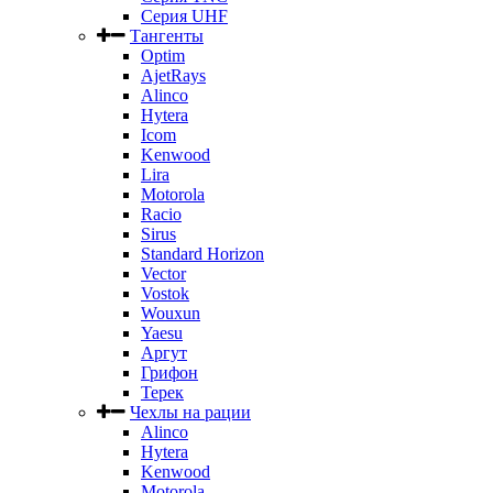
Серия UHF
Тангенты
Optim
AjetRays
Alinco
Hytera
Icom
Kenwood
Lira
Motorola
Racio
Sirus
Standard Horizon
Vector
Vostok
Wouxun
Yaesu
Аргут
Грифон
Терек
Чехлы на рации
Alinco
Hytera
Kenwood
Motorola