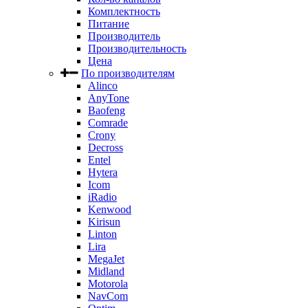
Комплектность
Питание
Производитель
Производительность
Цена
По производителям
Alinco
AnyTone
Baofeng
Comrade
Crony
Decross
Entel
Hytera
Icom
iRadio
Kenwood
Kirisun
Linton
Lira
MegaJet
Midland
Motorola
NavCom