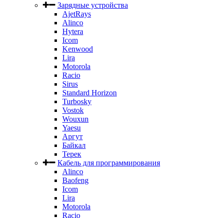
Зарядные устройства
AjetRays
Alinco
Hytera
Icom
Kenwood
Lira
Motorola
Racio
Sirus
Standard Horizon
Turbosky
Vostok
Wouxun
Yaesu
Аргут
Байкал
Терек
Кабель для программирования
Alinco
Baofeng
Icom
Lira
Motorola
Racio