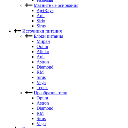
Разъемы
Магнитные основания
AjetRays
Anli
Sirio
Sirus
Источники питания
Блоки питания
Миран
Optim
Alinko
Anli
Astron
Diamond
RM
Sirus
Vega
Терек
Преобразователи
Optim
Astron
Diamond
RM
Sirus
Vega