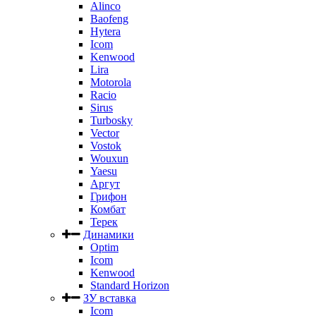
Alinco
Baofeng
Hytera
Icom
Kenwood
Lira
Motorola
Racio
Sirus
Turbosky
Vector
Vostok
Wouxun
Yaesu
Аргут
Грифон
Комбат
Терек
Динамики
Optim
Icom
Kenwood
Standard Horizon
ЗУ вставка
Icom