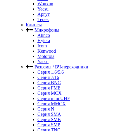
Wouxun
Yaesu
Аргут
Терек
Клипсы
Микрофоны
Alinco
Hytera
Icom
Kenwood
Motorola
Yaesu
Разъемы / ВЧ-переходники
Серия 1.6/5.6
Серия 7/16
Серия BNC
Серия FME
Серия MCX
Серия mini UHF
Серия MMCX
Серия N
Серия SMA
Серия SMB
Серия SMP
Серия TNC