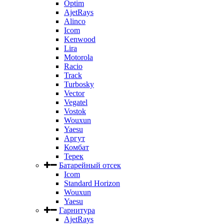
Optim
AjetRays
Alinco
Icom
Kenwood
Lira
Motorola
Racio
Track
Turbosky
Vector
Vegatel
Vostok
Wouxun
Yaesu
Аргут
Комбат
Терек
Батарейный отсек
Icom
Standard Horizon
Wouxun
Yaesu
Гарнитура
AjetRays