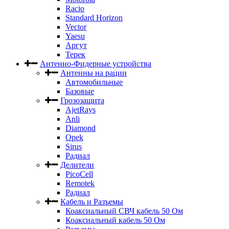
Racio
Standard Horizon
Vector
Yaesu
Аргут
Терек
Антенно-Фидерные устройства
Антенны на рации
Автомобильные
Базовые
Грозозащита
AjetRays
Anli
Diamond
Opek
Sirus
Радиал
Делители
PicoCell
Remotek
Радиал
Кабель и Разъемы
Коаксиальный СВЧ кабель 50 Ом
Коаксиальный кабель 50 Ом