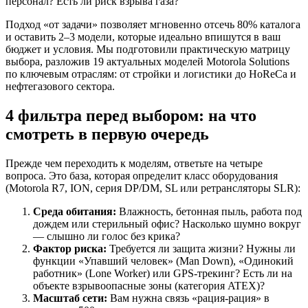
персонал? Есть ли риск взрыва газа?
Подход «от задачи» позволяет мгновенно отсечь 80% каталога
и оставить 2–3 модели, которые идеально впишутся в ваш
бюджет и условия. Мы подготовили практическую матрицу
выбора, разложив 19 актуальных моделей Motorola Solutions
по ключевым отраслям: от стройки и логистики до HoReCa и
нефтегазового сектора.
4 фильтра перед выбором: на что
смотреть в первую очередь
Прежде чем переходить к моделям, ответьте на четыре
вопроса. Это база, которая определит класс оборудования
(Motorola R7, ION, серия DP/DM, SL или ретрансляторы SLR):
Среда обитания:
Влажность, бетонная пыль, работа под
дождем или стерильный офис? Насколько шумно вокруг
— слышно ли голос без крика?
Фактор риска:
Требуется ли защита жизни? Нужны ли
функции «Упавший человек» (Man Down), «Одинокий
работник» (Lone Worker) или GPS-трекинг? Есть ли на
объекте взрывоопасные зоны (категория ATEX)?
Масштаб сети:
Вам нужна связь «рация-рация» в