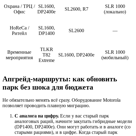
Охрана / ТРЦ /
SL1600,
SLR 1000
SL2600, R7
Офис
DP2400e
(локально)
HoReCa /
SL1600,
SL2600
—
Ритейл
DP1400
TLKR
Временные
SLR 1000
T82
SL1600, DP2400e
мероприятия
(мобильный)
Extreme
Апгрейд-маршруты: как обновить
парк без шока для бюджета
Не обязательно менять всё сразу. Оборудование Motorola
позволяет проводить плавную миграцию.
С аналога на цифру.
Если у вас старый парк
аналоговых раций, начните закупать гибридные модели
(DP1400, DP2400e). Они могут работать и в аналоге (со
старыми рациями), и в цифре. Когда старый парк