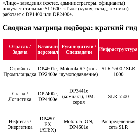
«Лицо» заведения (хостес, администраторы, официанты)
получает стильные SL1600. «Тыл» (кухня, склад, техники)
работает с DP1400 или DP2400e.
Сводная матрица подбора: краткий гид
Отрасль /
Базовый
Руководители /
Инфраструктура
Задача
персонал
Спецзадачи
Стройка /
DP4601e,
Motorola R7 (топ-
SLR 5500 / SLR
Промплощадка
DP2400e
шумоподавление)
1000
DP3441e
Склад /
DP2400e,
(компакт), DM-
SLR 5500
Логистика
DP4400e
серия
DP4801
Нефтегаз /
Motorola ION,
Распределенная
EX
Энергетика
DP4601e
сеть SLR
(ATEX)