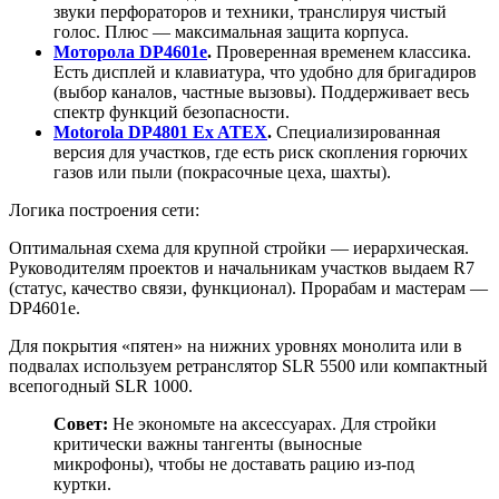
звуки перфораторов и техники, транслируя чистый
голос. Плюс — максимальная защита корпуса.
Моторола DP4601e
.
Проверенная временем классика.
Есть дисплей и клавиатура, что удобно для бригадиров
(выбор каналов, частные вызовы). Поддерживает весь
спектр функций безопасности.
Motorola DP4801 Ex ATEX
.
Специализированная
версия для участков, где есть риск скопления горючих
газов или пыли (покрасочные цеха, шахты).
Логика построения сети:
Оптимальная схема для крупной стройки — иерархическая.
Руководителям проектов и начальникам участков выдаем R7
(статус, качество связи, функционал). Прорабам и мастерам —
DP4601e.
Для покрытия «пятен» на нижних уровнях монолита или в
подвалах используем ретранслятор SLR 5500 или компактный
всепогодный SLR 1000.
Совет:
Не экономьте на аксессуарах. Для стройки
критически важны тангенты (выносные
микрофоны), чтобы не доставать рацию из-под
куртки.