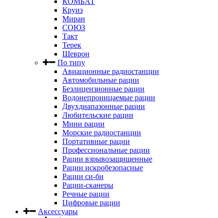
КОМБАТ
Круиз
Миран
СОЮЗ
Такт
Терек
Шеврон
По типу
Авиационные радиостанции
Автомобильные рации
Безлицензионные рации
Водонепроницаемые рации
Двухдиапазонные рации
Любительские рации
Мини рации
Морские радиостанции
Портативные рации
Профессиональные рации
Рации взрывозащищенные
Рации искробезопасные
Рации си-би
Рации-сканеры
Речные рации
Цифровые рации
Аксессуары