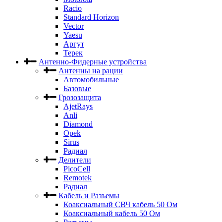
Racio
Standard Horizon
Vector
Yaesu
Аргут
Терек
Антенно-Фидерные устройства
Антенны на рации
Автомобильные
Базовые
Грозозащита
AjetRays
Anli
Diamond
Opek
Sirus
Радиал
Делители
PicoCell
Remotek
Радиал
Кабель и Разъемы
Коаксиальный СВЧ кабель 50 Ом
Коаксиальный кабель 50 Ом