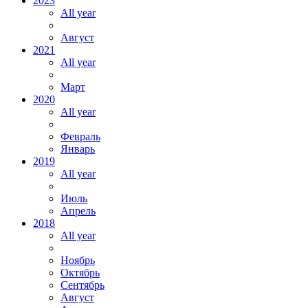
2023
All year
Август
2021
All year
Март
2020
All year
Февраль
Январь
2019
All year
Июль
Апрель
2018
All year
Ноябрь
Октябрь
Сентябрь
Август