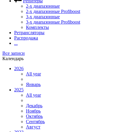
Репитеры
2-х диапазонные
2-х диапазонные Profiboost
3-х диапазонные
3-х диапазонные Profiboost
Комплекты
Ретрансляторы
Распродажа
...
Все записи
Календарь
2026
All year
Январь
2025
All year
Декабрь
Ноябрь
Октябрь
Сентябрь
Август