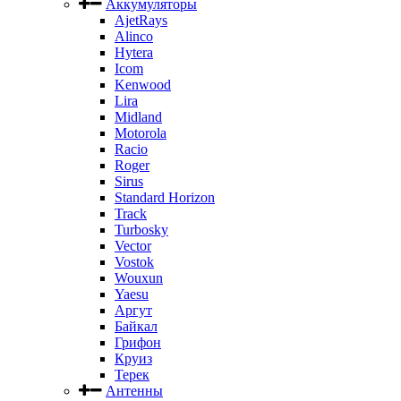
Аккумуляторы
AjetRays
Alinco
Hytera
Icom
Kenwood
Lira
Midland
Motorola
Racio
Roger
Sirus
Standard Horizon
Track
Turbosky
Vector
Vostok
Wouxun
Yaesu
Аргут
Байкал
Грифон
Круиз
Терек
Антенны