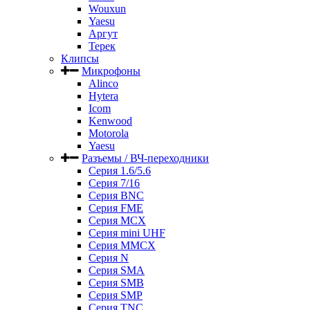
Wouxun
Yaesu
Аргут
Терек
Клипсы
Микрофоны
Alinco
Hytera
Icom
Kenwood
Motorola
Yaesu
Разъемы / ВЧ-переходники
Серия 1.6/5.6
Серия 7/16
Серия BNC
Серия FME
Серия MCX
Серия mini UHF
Серия MMCX
Серия N
Серия SMA
Серия SMB
Серия SMP
Серия TNC