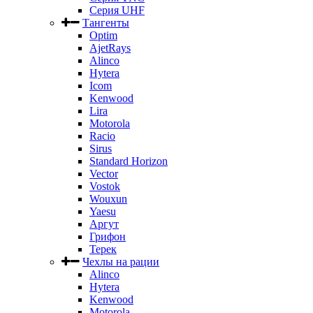
Серия UHF
Тангенты
Optim
AjetRays
Alinco
Hytera
Icom
Kenwood
Lira
Motorola
Racio
Sirus
Standard Horizon
Vector
Vostok
Wouxun
Yaesu
Аргут
Грифон
Терек
Чехлы на рации
Alinco
Hytera
Kenwood
Motorola