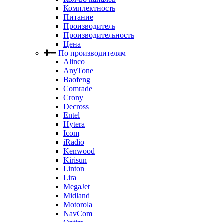
Комплектность
Питание
Производитель
Производительность
Цена
По производителям
Alinco
AnyTone
Baofeng
Comrade
Crony
Decross
Entel
Hytera
Icom
iRadio
Kenwood
Kirisun
Linton
Lira
MegaJet
Midland
Motorola
NavCom