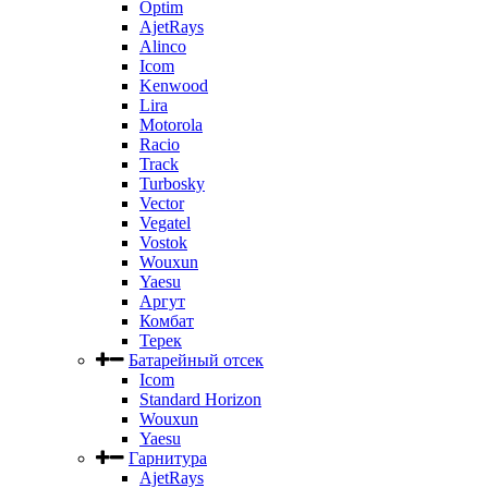
Optim
AjetRays
Alinco
Icom
Kenwood
Lira
Motorola
Racio
Track
Turbosky
Vector
Vegatel
Vostok
Wouxun
Yaesu
Аргут
Комбат
Терек
Батарейный отсек
Icom
Standard Horizon
Wouxun
Yaesu
Гарнитура
AjetRays