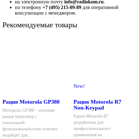
на электронную почту
info@radiokom.ru
.
по телефону
+7 (495) 215-09-89
для оперативной
консультации с менеджером.
Рекомендуемые товары
New!
Рация Motorola GP380
Рация Motorola R7
Non-Keypad
Моторола GP380 – носимая
Рация Motorola R7
рация-трансивер с
разработана для
уникальной
профессионального
функциональностью отлично
применения на
подойдёт для...