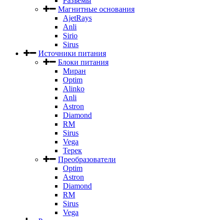
Разъемы
Магнитные основания
AjetRays
Anli
Sirio
Sirus
Источники питания
Блоки питания
Миран
Optim
Alinko
Anli
Astron
Diamond
RM
Sirus
Vega
Терек
Преобразователи
Optim
Astron
Diamond
RM
Sirus
Vega