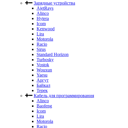
Зарядные устройства
AjetRays
Alinco
Hytera
Icom
Kenwood
Lira
Motorola
Racio
Sirus
Standard Horizon
Turbosky
Vostok
Wouxun
Yaesu
Аргут
Байкал
Терек
Кабель для программирования
Alinco
Baofeng
Icom
Lira
Motorola
Racio