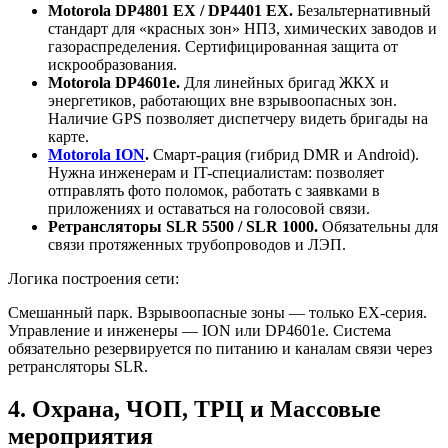
Motorola DP4801 EX / DP4401 EX.
Безальтернативный
стандарт для «красных зон» НПЗ, химических заводов и
газораспределения. Сертифицированная защита от
искрообразования.
Motorola DP4601e.
Для линейных бригад ЖКХ и
энергетиков, работающих вне взрывоопасных зон.
Наличие GPS позволяет диспетчеру видеть бригады на
карте.
Motorola ION
.
Смарт-рация (гибрид DMR и Android).
Нужна инженерам и IT-специалистам: позволяет
отправлять фото поломок, работать с заявками в
приложениях и оставаться на голосовой связи.
Ретрансляторы SLR 5500 / SLR 1000.
Обязательны для
связи протяженных трубопроводов и ЛЭП.
Логика построения сети:
Смешанный парк. Взрывоопасные зоны — только EX-серия.
Управление и инженеры — ION или DP4601e. Система
обязательно резервируется по питанию и каналам связи через
ретрансляторы SLR.
4. Охрана, ЧОП, ТРЦ и Массовые
мероприятия