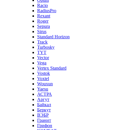
Optim
Racio
RadiusPro
Rexant
Roger
Sepura
Sirus
Standard Horizon
Track
Turbosky
TYT
Vector
Vega
Vertex Standard
Vostok
Voxtel
Wouxun
Yaesu
АСТРА
Аргут
Байкал
Беркут
ВЭБР
Гранит
Грифон