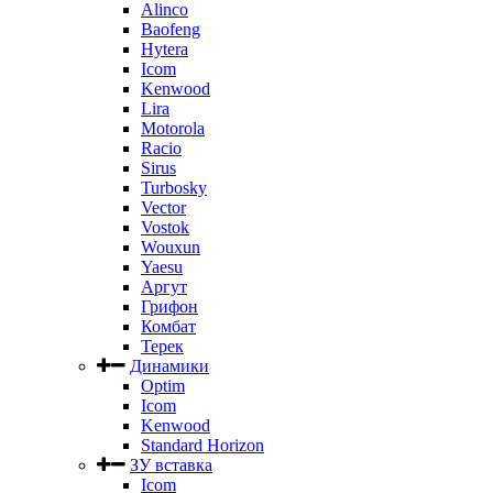
Alinco
Baofeng
Hytera
Icom
Kenwood
Lira
Motorola
Racio
Sirus
Turbosky
Vector
Vostok
Wouxun
Yaesu
Аргут
Грифон
Комбат
Терек
Динамики
Optim
Icom
Kenwood
Standard Horizon
ЗУ вставка
Icom