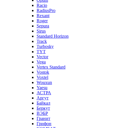
Optim
Racio
RadiusPro
Rexant
Roger
Sepura
Sirus
Standard Horizon
Track
Turbosky
TYT
Vector
Vega
Vertex Standard
Vostok
Voxtel
Wouxun
Yaesu
АСТРА
Аргут
Байкал
Беркут
ВЭБР
Гранит
Грифон