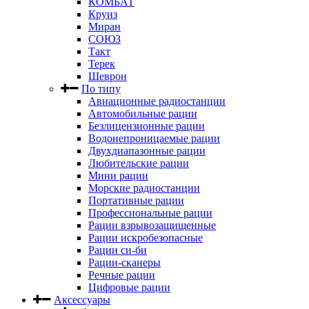
КОМБАТ
Круиз
Миран
СОЮЗ
Такт
Терек
Шеврон
По типу
Авиационные радиостанции
Автомобильные рации
Безлицензионные рации
Водонепроницаемые рации
Двухдиапазонные рации
Любительские рации
Мини рации
Морские радиостанции
Портативные рации
Профессиональные рации
Рации взрывозащищенные
Рации искробезопасные
Рации си-би
Рации-сканеры
Речные рации
Цифровые рации
Аксессуары