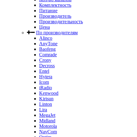
Комплектность
Питание
Производитель
Производительность
Цена
По производителям
Alinco
AnyTone
Baofeng
Comrade
Crony
Decross
Entel
Hytera
Icom
iRadio
Kenwood
Kirisun
Linton
Lira
MegaJet
Midland
Motorola
NavCom