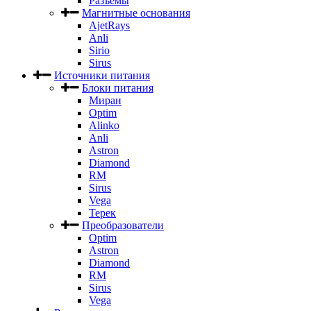
Разъемы
Магнитные основания
AjetRays
Anli
Sirio
Sirus
Источники питания
Блоки питания
Миран
Optim
Alinko
Anli
Astron
Diamond
RM
Sirus
Vega
Терек
Преобразователи
Optim
Astron
Diamond
RM
Sirus
Vega