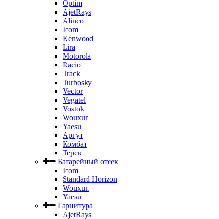
Optim
AjetRays
Alinco
Icom
Kenwood
Lira
Motorola
Racio
Track
Turbosky
Vector
Vegatel
Vostok
Wouxun
Yaesu
Аргут
Комбат
Терек
Батарейный отсек
Icom
Standard Horizon
Wouxun
Yaesu
Гарнитура
AjetRays