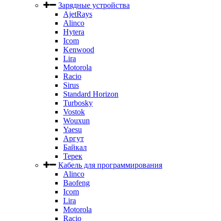
Зарядные устройства
AjetRays
Alinco
Hytera
Icom
Kenwood
Lira
Motorola
Racio
Sirus
Standard Horizon
Turbosky
Vostok
Wouxun
Yaesu
Аргут
Байкал
Терек
Кабель для программирования
Alinco
Baofeng
Icom
Lira
Motorola
Racio