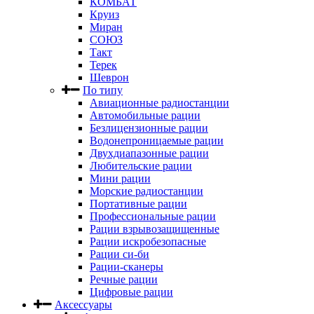
КОМБАТ
Круиз
Миран
СОЮЗ
Такт
Терек
Шеврон
По типу
Авиационные радиостанции
Автомобильные рации
Безлицензионные рации
Водонепроницаемые рации
Двухдиапазонные рации
Любительские рации
Мини рации
Морские радиостанции
Портативные рации
Профессиональные рации
Рации взрывозащищенные
Рации искробезопасные
Рации си-би
Рации-сканеры
Речные рации
Цифровые рации
Аксессуары