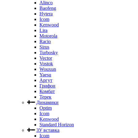
Alinco
Baofeng
Hytera
Icom
Kenwood
Lira
Motorola
Racio
Sirus
Turbosky
Vector
Vostok
Wouxun
Yaesu
Аргут
Грифон
Комбат
Терек
Динамики
Optim
Icom
Kenwood
Standard Horizon
ЗУ вставка
Icom