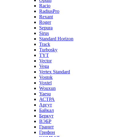
Optim
Racio
RadiusPro
Rexant
Roger
Sepura
Sirus
Standard Horizon
Track
Turbosky
TYT
Vector
Vega
Vertex Standard
Vostok
Voxtel
Wouxun
Yaesu
АСТРА
Аргут
Байкал
Беркут
ВЭБР
Гранит
Грифон