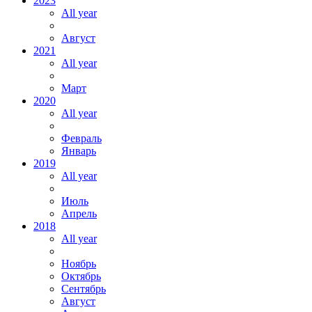
2023
All year
Август
2021
All year
Март
2020
All year
Февраль
Январь
2019
All year
Июль
Апрель
2018
All year
Ноябрь
Октябрь
Сентябрь
Август