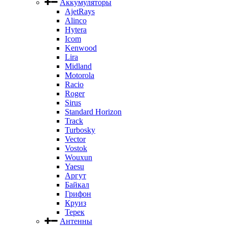
Аккумуляторы
AjetRays
Alinco
Hytera
Icom
Kenwood
Lira
Midland
Motorola
Racio
Roger
Sirus
Standard Horizon
Track
Turbosky
Vector
Vostok
Wouxun
Yaesu
Аргут
Байкал
Грифон
Круиз
Терек
Антенны