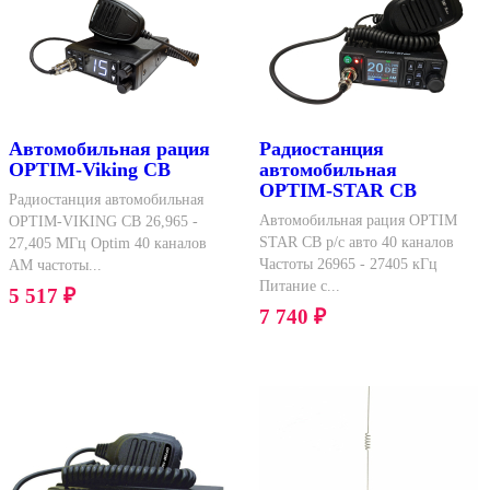
Автомобильная рация
Радиостанция
OPTIM-Viking CB
автомобильная
OPTIM-STAR СВ
Радиостанция автомобильная
Автомобильная рация OPTIM
OPTIM-VIKING CB 26,965 -
STAR CB р/с авто 40 каналов
27,405 МГц Optim 40 каналов
Частоты 26965 - 27405 кГц
АМ частоты...
Питание с...
5 517
₽
7 740
₽