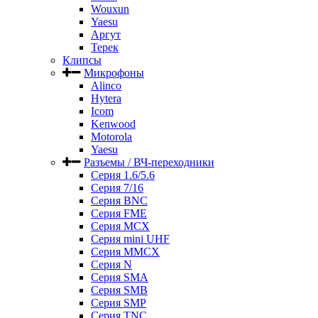
Wouxun
Yaesu
Аргут
Терек
Клипсы
Микрофоны
Alinco
Hytera
Icom
Kenwood
Motorola
Yaesu
Разъемы / ВЧ-переходники
Серия 1.6/5.6
Серия 7/16
Серия BNC
Серия FME
Серия MCX
Серия mini UHF
Серия MMCX
Серия N
Серия SMA
Серия SMB
Серия SMP
Серия TNC