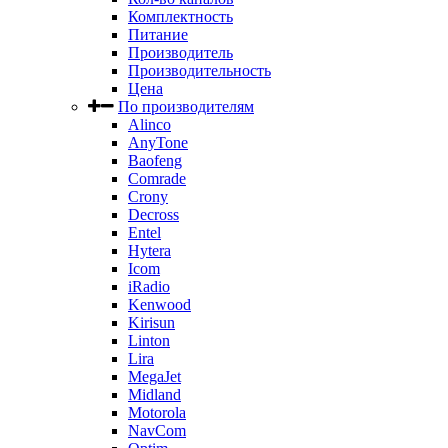
Комплектность
Питание
Производитель
Производительность
Цена
По производителям
Alinco
AnyTone
Baofeng
Comrade
Crony
Decross
Entel
Hytera
Icom
iRadio
Kenwood
Kirisun
Linton
Lira
MegaJet
Midland
Motorola
NavCom