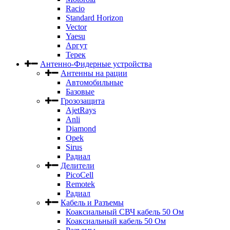
Racio
Standard Horizon
Vector
Yaesu
Аргут
Терек
Антенно-Фидерные устройства
Антенны на рации
Автомобильные
Базовые
Грозозащита
AjetRays
Anli
Diamond
Opek
Sirus
Радиал
Делители
PicoCell
Remotek
Радиал
Кабель и Разъемы
Коаксиальный СВЧ кабель 50 Ом
Коаксиальный кабель 50 Ом