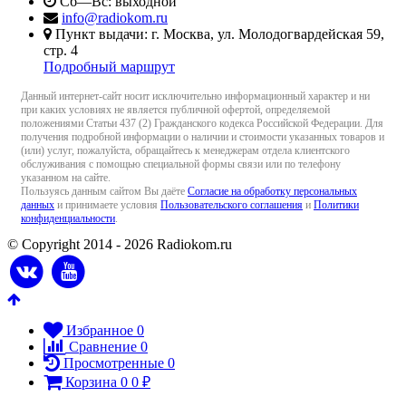
Сб—Вс: выходной
info@radiokom.ru
Пункт выдачи: г. Москва, ул. Молодогвардейская 59,
стр. 4
Подробный маршрут
Данный интернет-сайт носит исключительно информационный характер и ни
при каких условиях не является публичной офертой, определяемой
положениями Статьи 437 (2) Гражданского кодекса Российской Федерации. Для
получения подробной информации о наличии и стоимости указанных товаров и
(или) услуг, пожалуйста, обращайтесь к менеджерам отдела клиентского
обслуживания с помощью специальной формы связи или по телефону
указанном на сайте.
Пользуясь данным сайтом Вы даёте
Согласие на обработку персональных
данных
и принимаете условия
Пользовательского соглашения
и
Политики
конфиденциальности
.
© Copyright 2014 - 2026 Radiokom.ru
Избранное
0
Сравнение
0
Просмотренные
0
Корзина
0
0
₽