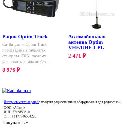
Рация Optim Truck
Автомобильная
антенна Optim
Си-Би рация Optim Truck
VHF/UHF-1 PL
произведена в габаритах
2 471
₽
стандарта 1DIN, поэтому
установить её можно без...
8 976
₽
Интернет-магазин раций
: продажа радиостанций и оборудования для радиосвязи.
ООО «Айкон»
ИНН 7716858610
ОГРН 1177746504220
Покупателям