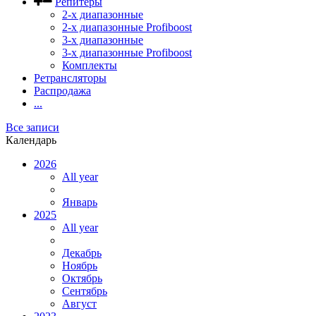
Репитеры
2-х диапазонные
2-х диапазонные Profiboost
3-х диапазонные
3-х диапазонные Profiboost
Комплекты
Ретрансляторы
Распродажа
...
Все записи
Календарь
2026
All year
Январь
2025
All year
Декабрь
Ноябрь
Октябрь
Сентябрь
Август