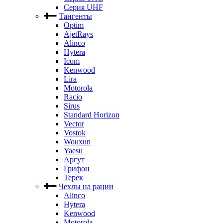
Серия UHF
Тангенты
Optim
AjetRays
Alinco
Hytera
Icom
Kenwood
Lira
Motorola
Racio
Sirus
Standard Horizon
Vector
Vostok
Wouxun
Yaesu
Аргут
Грифон
Терек
Чехлы на рации
Alinco
Hytera
Kenwood
Motorola