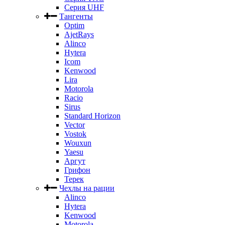
Серия UHF
Тангенты
Optim
AjetRays
Alinco
Hytera
Icom
Kenwood
Lira
Motorola
Racio
Sirus
Standard Horizon
Vector
Vostok
Wouxun
Yaesu
Аргут
Грифон
Терек
Чехлы на рации
Alinco
Hytera
Kenwood
Motorola