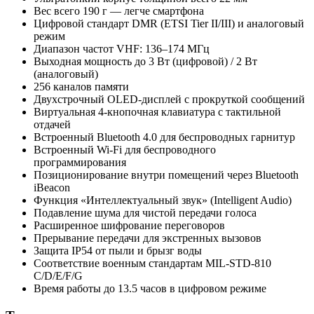
Вес всего 190 г — легче смартфона
Цифровой стандарт DMR (ETSI Tier II/III) и аналоговый
режим
Диапазон частот VHF: 136–174 МГц
Выходная мощность до 3 Вт (цифровой) / 2 Вт
(аналоговый)
256 каналов памяти
Двухстрочный OLED-дисплей с прокруткой сообщений
Виртуальная 4-кнопочная клавиатура с тактильной
отдачей
Встроенный Bluetooth 4.0 для беспроводных гарнитур
Встроенный Wi-Fi для беспроводного
программирования
Позиционирование внутри помещений через Bluetooth
iBeacon
Функция «Интеллектуальный звук» (Intelligent Audio)
Подавление шума для чистой передачи голоса
Расширенное шифрование переговоров
Прерывание передачи для экстренных вызовов
Защита IP54 от пыли и брызг воды
Соответствие военным стандартам MIL-STD-810
C/D/E/F/G
Время работы до 13.5 часов в цифровом режиме