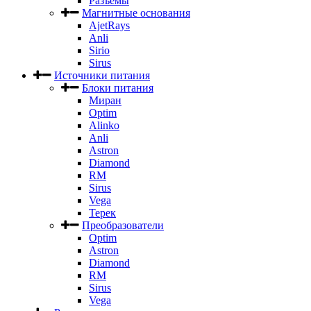
Разъемы
Магнитные основания
AjetRays
Anli
Sirio
Sirus
Источники питания
Блоки питания
Миран
Optim
Alinko
Anli
Astron
Diamond
RM
Sirus
Vega
Терек
Преобразователи
Optim
Astron
Diamond
RM
Sirus
Vega