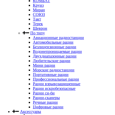
КОМБАТ
Круиз
Миран
СОЮЗ
Такт
Терек
Шеврон
По типу
Авиационные радиостанции
Автомобильные рации
Безлицензионные рации
Водонепроницаемые рации
Двухдиапазонные рации
Любительские рации
Мини рации
Морские радиостанции
Портативные рации
Профессиональные рации
Рации взрывозащищенные
Рации искробезопасные
Рации си-би
Рации-сканеры
Речные рации
Цифровые рации
Аксессуары