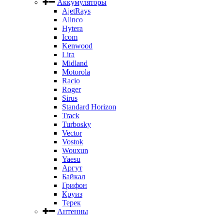
Аккумуляторы
AjetRays
Alinco
Hytera
Icom
Kenwood
Lira
Midland
Motorola
Racio
Roger
Sirus
Standard Horizon
Track
Turbosky
Vector
Vostok
Wouxun
Yaesu
Аргут
Байкал
Грифон
Круиз
Терек
Антенны