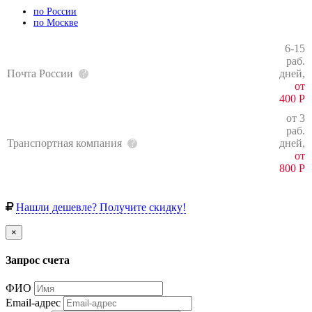
по России
по Москве
6-15
раб.
Почта России
дней,
от
400
Р
от 3
раб.
Транспортная компания
дней,
от
800
Р
Нашли дешевле? Получите скидку!
×
Запрос счета
ФИО
Email-адрес