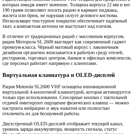
которых имидж имеет значение. Толщина корпуса 22 мм и вес
190 грамм позволяют носить рацию в кармане пиджака,
жилета или брюк, не нарушая силуэт делового костюма.
Нескользящее текстурное покрытие обеспечивает надёжный
хват, а компактная антенна не выступает над плечом.
В отличие от традиционных раций с массивным корпусом,
рация Моторола SL 2600 выглядит как современный гаджет
премиум-класса. Чёрный матовый корпус с лаконичным
дизайном органично вписывается в рабочую среду отелей,
ресторанов, торговых центров, банков и офисных комплексов,
где персонал работает напрямую с клиентами.
Виртуальная клавиатура и OLED-дисплей
Рация Motorola SL2600 VHF оснащена инновационной
виртуальной 4-кнопочной клавиатурой, которая активируется
только при использовании. Сенсорные кнопки с тактильной
отдачей имитируют ощущение физических клавиш — можно
настроить вибрацию и звук нажатия или полностью
отключить их для бесшумной работы.
Двухстрочный OLED-дисплей отображает текущий канал,
уровень заряда аккумулятора, мощность сигнала, статус