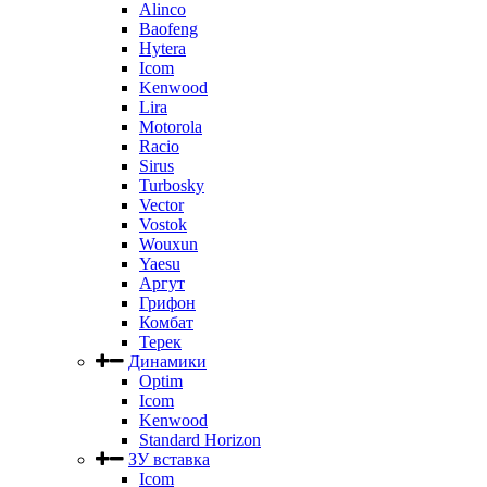
Alinco
Baofeng
Hytera
Icom
Kenwood
Lira
Motorola
Racio
Sirus
Turbosky
Vector
Vostok
Wouxun
Yaesu
Аргут
Грифон
Комбат
Терек
Динамики
Optim
Icom
Kenwood
Standard Horizon
ЗУ вставка
Icom