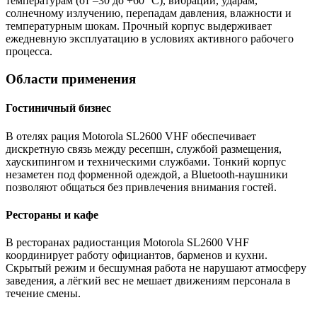
температурам (от –30 до +60 °C), вибрации, ударам,
солнечному излучению, перепадам давления, влажности и
температурным шокам. Прочный корпус выдерживает
ежедневную эксплуатацию в условиях активного рабочего
процесса.
Области применения
Гостиничный бизнес
В отелях рация Motorola SL2600 VHF обеспечивает
дискретную связь между ресепшн, службой размещения,
хаускипингом и техническими службами. Тонкий корпус
незаметен под форменной одеждой, а Bluetooth-наушники
позволяют общаться без привлечения внимания гостей.
Рестораны и кафе
В ресторанах радиостанция Motorola SL2600 VHF
координирует работу официантов, барменов и кухни.
Скрытый режим и бесшумная работа не нарушают атмосферу
заведения, а лёгкий вес не мешает движениям персонала в
течение смены.