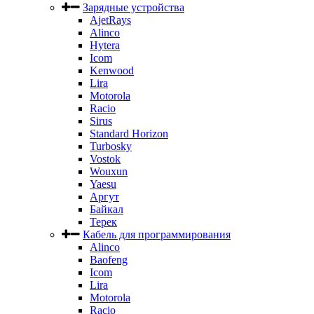
Зарядные устройства
AjetRays
Alinco
Hytera
Icom
Kenwood
Lira
Motorola
Racio
Sirus
Standard Horizon
Turbosky
Vostok
Wouxun
Yaesu
Аргут
Байкал
Терек
Кабель для программирования
Alinco
Baofeng
Icom
Lira
Motorola
Racio