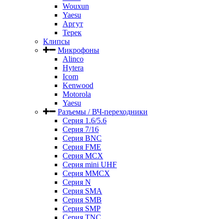
Wouxun
Yaesu
Аргут
Терек
Клипсы
Микрофоны
Alinco
Hytera
Icom
Kenwood
Motorola
Yaesu
Разъемы / ВЧ-переходники
Серия 1.6/5.6
Серия 7/16
Серия BNC
Серия FME
Серия MCX
Серия mini UHF
Серия MMCX
Серия N
Серия SMA
Серия SMB
Серия SMP
Серия TNC