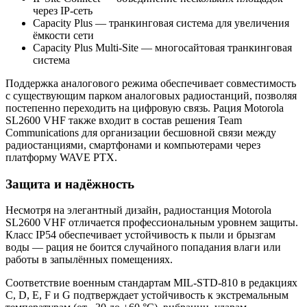
через IP-сеть
Capacity Plus — транкинговая система для увеличения
ёмкости сети
Capacity Plus Multi-Site — многосайтовая транкинговая
система
Поддержка аналогового режима обеспечивает совместимость
с существующим парком аналоговых радиостанций, позволяя
постепенно переходить на цифровую связь. Рация Motorola
SL2600 VHF также входит в состав решения Team
Communications для организации бесшовной связи между
радиостанциями, смартфонами и компьютерами через
платформу WAVE PTX.
Защита и надёжность
Несмотря на элегантный дизайн, радиостанция Motorola
SL2600 VHF отличается профессиональным уровнем защиты.
Класс IP54 обеспечивает устойчивость к пыли и брызгам
воды — рация не боится случайного попадания влаги или
работы в запылённых помещениях.
Соответствие военным стандартам MIL-STD-810 в редакциях
C, D, E, F и G подтверждает устойчивость к экстремальным