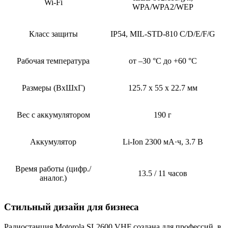
Wi-Fi
WPA/WPA2/WEP
Класс защиты
IP54, MIL-STD-810 C/D/E/F/G
Рабочая температура
от –30 °C до +60 °C
Размеры (ВxШxГ)
125.7 x 55 x 22.7 мм
Вес с аккумулятором
190 г
Аккумулятор
Li-Ion 2300 мА·ч, 3.7 В
Время работы (цифр./
13.5 / 11 часов
аналог.)
Стильный дизайн для бизнеса
Радиостанция Motorola SL2600 VHF создана для профессий, в