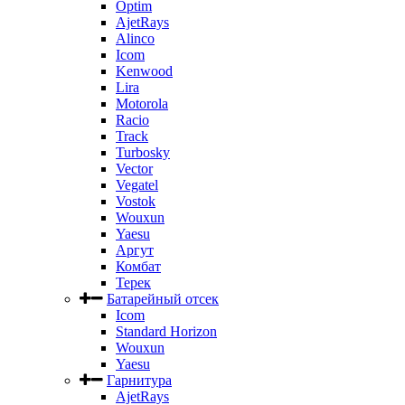
Optim
AjetRays
Alinco
Icom
Kenwood
Lira
Motorola
Racio
Track
Turbosky
Vector
Vegatel
Vostok
Wouxun
Yaesu
Аргут
Комбат
Терек
Батарейный отсек
Icom
Standard Horizon
Wouxun
Yaesu
Гарнитура
AjetRays