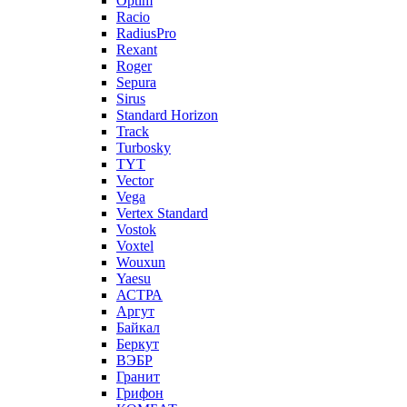
Optim
Racio
RadiusPro
Rexant
Roger
Sepura
Sirus
Standard Horizon
Track
Turbosky
TYT
Vector
Vega
Vertex Standard
Vostok
Voxtel
Wouxun
Yaesu
АСТРА
Аргут
Байкал
Беркут
ВЭБР
Гранит
Грифон