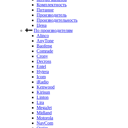
Комплектность
Питание
Производитель
Производительность
Цена
По производителям
Alinco
AnyTone
Baofeng
Comrade
Crony
Decross
Entel
Hytera
Icom
iRadio
Kenwood
Kirisun
Linton
Lira
MegaJet
Midland
Motorola
NavCom