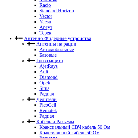
Racio
Standard Horizon
Vector
Yaesu
Аргут
Терек
Антенно-Фидерные устройства
Антенны на рации
Автомобильные
Базовые
Грозозащита
AjetRays
Anli
Diamond
Opek
Sirus
Радиал
Делители
PicoCell
Remotek
Радиал
Кабель и Разъемы
Коаксиальный СВЧ кабель 50 Ом
Коаксиальный кабель 50 Ом