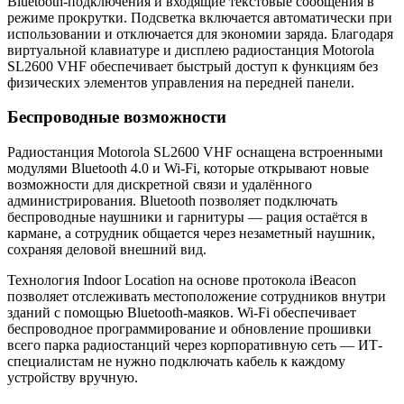
Bluetooth-подключения и входящие текстовые сообщения в
режиме прокрутки. Подсветка включается автоматически при
использовании и отключается для экономии заряда. Благодаря
виртуальной клавиатуре и дисплею радиостанция Motorola
SL2600 VHF обеспечивает быстрый доступ к функциям без
физических элементов управления на передней панели.
Беспроводные возможности
Радиостанция Motorola SL2600 VHF оснащена встроенными
модулями Bluetooth 4.0 и Wi-Fi, которые открывают новые
возможности для дискретной связи и удалённого
администрирования. Bluetooth позволяет подключать
беспроводные наушники и гарнитуры — рация остаётся в
кармане, а сотрудник общается через незаметный наушник,
сохраняя деловой внешний вид.
Технология Indoor Location на основе протокола iBeacon
позволяет отслеживать местоположение сотрудников внутри
зданий с помощью Bluetooth-маяков. Wi-Fi обеспечивает
беспроводное программирование и обновление прошивки
всего парка радиостанций через корпоративную сеть — ИТ-
специалистам не нужно подключать кабель к каждому
устройству вручную.