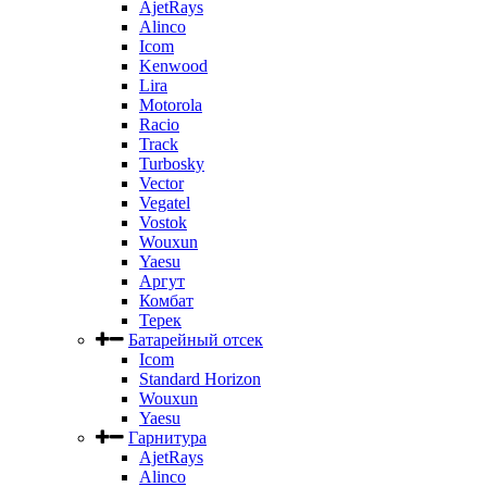
AjetRays
Alinco
Icom
Kenwood
Lira
Motorola
Racio
Track
Turbosky
Vector
Vegatel
Vostok
Wouxun
Yaesu
Аргут
Комбат
Терек
Батарейный отсек
Icom
Standard Horizon
Wouxun
Yaesu
Гарнитура
AjetRays
Alinco