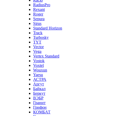
Racio
RadiusPro
Rexant
Roger
Sepura
Sirus
Standard Horizon
Track
Turbosky
TYT
Vector
Vega
Vertex Standard
Vostok
Voxtel
Wouxun
Yaesu
АСТРА
Аргут
Байкал
Беркут
ВЭБР
Гранит
Грифон
КОМБАТ