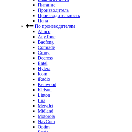
Питание
Производитель
Производительность
Цена
По производителям
Alinco
AnyTone
Baofeng
Comrade
Crony
Decross
Entel
Hytera
Icom
iRadio
Kenwood
Kirisun
Linton
Lira
MegaJet
Midland
Motorola
NavCom
Optim