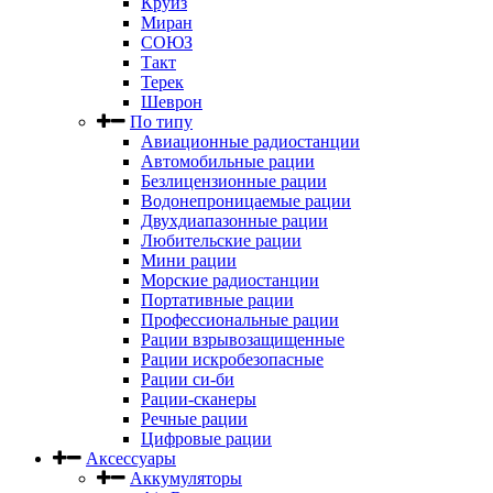
Круиз
Миран
СОЮЗ
Такт
Терек
Шеврон
По типу
Авиационные радиостанции
Автомобильные рации
Безлицензионные рации
Водонепроницаемые рации
Двухдиапазонные рации
Любительские рации
Мини рации
Морские радиостанции
Портативные рации
Профессиональные рации
Рации взрывозащищенные
Рации искробезопасные
Рации си-би
Рации-сканеры
Речные рации
Цифровые рации
Аксессуары
Аккумуляторы