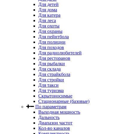
Для детей
Для дома
Для катера
Для леса
Для охоты
Для охраны
Для пейнтбола
Для полиции
Для походов
Для радиолюбителей
Для ресторанов
Для рыбалки
Для склада
Для страйкбола
Для стройки
Для такси
Для туризма
Скрытоносимые
Стационарные (базовые)
По параметрам
Выходная мощность
Дальность
Диапазон частот
Кол-во каналов
Комплектность