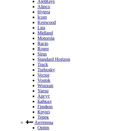
AjetRays
Alinco
Hytera
Icom
Kenwood
Lira
Midland
Motorola
Racio
Roger
Sirus
Standard Horizon
Track
Turbosky
Vector
Vostok
Wouxun
Yaesu
Аргут
Байкал
Грифон
Круиз
Терек
Антенны
Optim