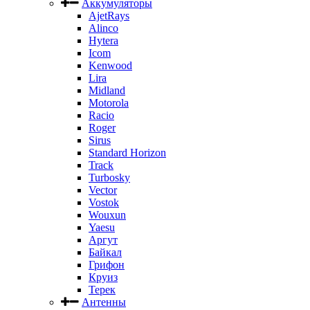
Аккумуляторы
AjetRays
Alinco
Hytera
Icom
Kenwood
Lira
Midland
Motorola
Racio
Roger
Sirus
Standard Horizon
Track
Turbosky
Vector
Vostok
Wouxun
Yaesu
Аргут
Байкал
Грифон
Круиз
Терек
Антенны