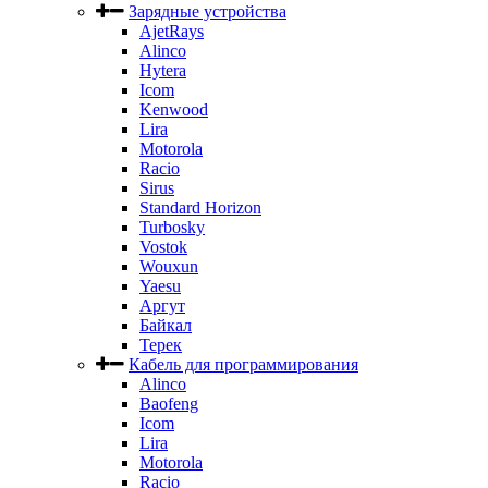
Зарядные устройства
AjetRays
Alinco
Hytera
Icom
Kenwood
Lira
Motorola
Racio
Sirus
Standard Horizon
Turbosky
Vostok
Wouxun
Yaesu
Аргут
Байкал
Терек
Кабель для программирования
Alinco
Baofeng
Icom
Lira
Motorola
Racio