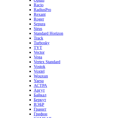
Optim
Racio
RadiusPro
Rexant
Roger
Sepura
Sirus
Standard Horizon
Track
Turbosky
TYT
Vector
Vega
Vertex Standard
Vostok
Voxtel
Wouxun
Yaesu
АСТРА
Аргут
Байкал
Беркут
ВЭБР
Гранит
Грифон