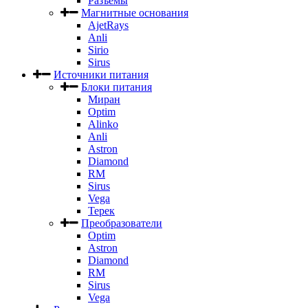
Разъемы
Магнитные основания
AjetRays
Anli
Sirio
Sirus
Источники питания
Блоки питания
Миран
Optim
Alinko
Anli
Astron
Diamond
RM
Sirus
Vega
Терек
Преобразователи
Optim
Astron
Diamond
RM
Sirus
Vega