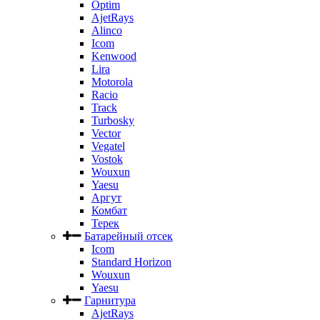
Optim
AjetRays
Alinco
Icom
Kenwood
Lira
Motorola
Racio
Track
Turbosky
Vector
Vegatel
Vostok
Wouxun
Yaesu
Аргут
Комбат
Терек
Батарейный отсек
Icom
Standard Horizon
Wouxun
Yaesu
Гарнитура
AjetRays