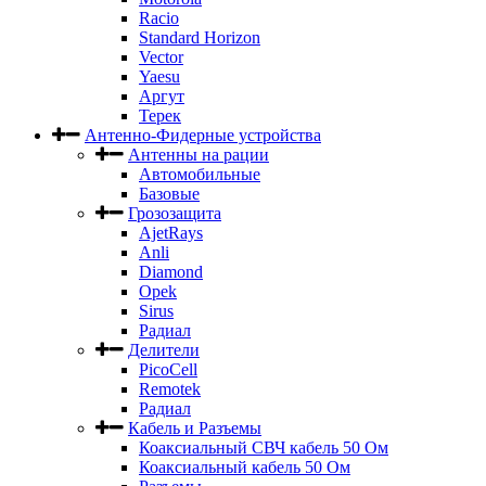
Racio
Standard Horizon
Vector
Yaesu
Аргут
Терек
Антенно-Фидерные устройства
Антенны на рации
Автомобильные
Базовые
Грозозащита
AjetRays
Anli
Diamond
Opek
Sirus
Радиал
Делители
PicoCell
Remotek
Радиал
Кабель и Разъемы
Коаксиальный СВЧ кабель 50 Ом
Коаксиальный кабель 50 Ом