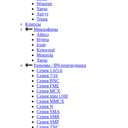
Wouxun
Yaesu
Аргут
Терек
Клипсы
Микрофоны
Alinco
Hytera
Icom
Kenwood
Motorola
Yaesu
Разъемы / ВЧ-переходники
Серия 1.6/5.6
Серия 7/16
Серия BNC
Серия FME
Серия MCX
Серия mini UHF
Серия MMCX
Серия N
Серия SMA
Серия SMB
Серия SMP
Серия TNC