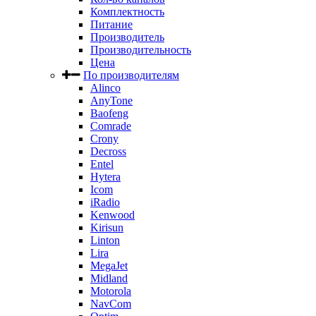
Комплектность
Питание
Производитель
Производительность
Цена
По производителям
Alinco
AnyTone
Baofeng
Comrade
Crony
Decross
Entel
Hytera
Icom
iRadio
Kenwood
Kirisun
Linton
Lira
MegaJet
Midland
Motorola
NavCom