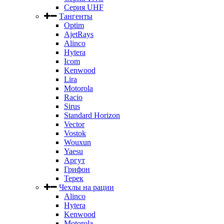
Серия UHF
Тангенты
Optim
AjetRays
Alinco
Hytera
Icom
Kenwood
Lira
Motorola
Racio
Sirus
Standard Horizon
Vector
Vostok
Wouxun
Yaesu
Аргут
Грифон
Терек
Чехлы на рации
Alinco
Hytera
Kenwood
Motorola