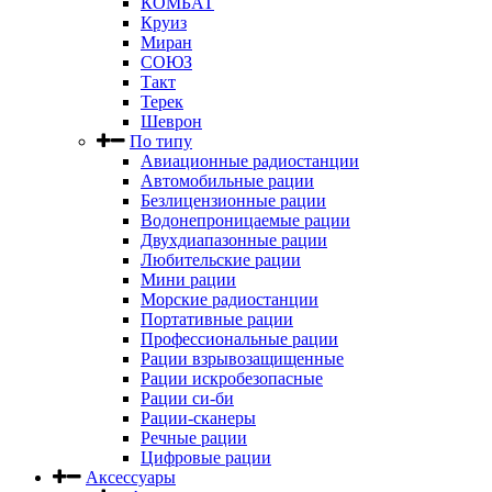
КОМБАТ
Круиз
Миран
СОЮЗ
Такт
Терек
Шеврон
По типу
Авиационные радиостанции
Автомобильные рации
Безлицензионные рации
Водонепроницаемые рации
Двухдиапазонные рации
Любительские рации
Мини рации
Морские радиостанции
Портативные рации
Профессиональные рации
Рации взрывозащищенные
Рации искробезопасные
Рации си-би
Рации-сканеры
Речные рации
Цифровые рации
Аксессуары