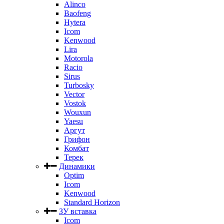
Alinco
Baofeng
Hytera
Icom
Kenwood
Lira
Motorola
Racio
Sirus
Turbosky
Vector
Vostok
Wouxun
Yaesu
Аргут
Грифон
Комбат
Терек
Динамики
Optim
Icom
Kenwood
Standard Horizon
ЗУ вставка
Icom