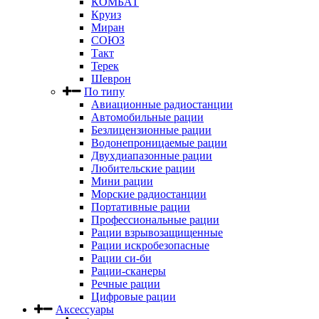
КОМБАТ
Круиз
Миран
СОЮЗ
Такт
Терек
Шеврон
По типу
Авиационные радиостанции
Автомобильные рации
Безлицензионные рации
Водонепроницаемые рации
Двухдиапазонные рации
Любительские рации
Мини рации
Морские радиостанции
Портативные рации
Профессиональные рации
Рации взрывозащищенные
Рации искробезопасные
Рации си-би
Рации-сканеры
Речные рации
Цифровые рации
Аксессуары