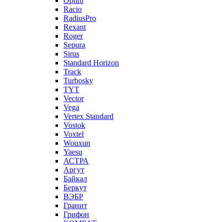
Optim
Racio
RadiusPro
Rexant
Roger
Sepura
Sirus
Standard Horizon
Track
Turbosky
TYT
Vector
Vega
Vertex Standard
Vostok
Voxtel
Wouxun
Yaesu
АСТРА
Аргут
Байкал
Беркут
ВЭБР
Гранит
Грифон