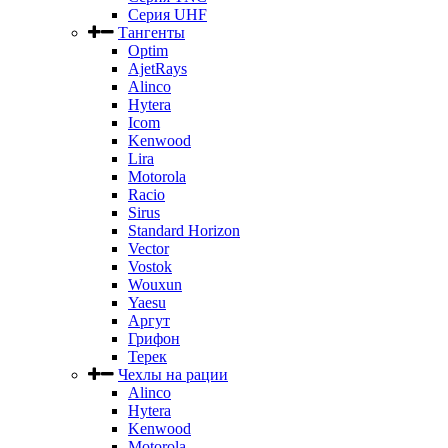
Серия UHF
Тангенты
Optim
AjetRays
Alinco
Hytera
Icom
Kenwood
Lira
Motorola
Racio
Sirus
Standard Horizon
Vector
Vostok
Wouxun
Yaesu
Аргут
Грифон
Терек
Чехлы на рации
Alinco
Hytera
Kenwood
Motorola