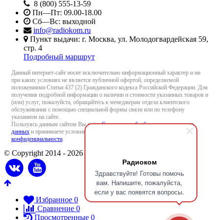
8 (800) 555-13-59
Пн—Пт: 09.00-18.00
Сб—Вс: выходной
info@radiokom.ru
Пункт выдачи: г. Москва, ул. Молодогвардейская 59,
стр. 4
Подробный маршрут
Данный интернет-сайт носит исключительно информационный характер и ни
при каких условиях не является публичной офертой, определяемой
положениями Статьи 437 (2) Гражданского кодекса Российской Федерации. Для
получения подробной информации о наличии и стоимости указанных товаров и
(или) услуг, пожалуйста, обращайтесь к менеджерам отдела клиентского
обслуживания с помощью специальной формы связи или по телефону
указанном на сайте.
Пользуясь данным сайтом Вы даёте
Согласие на обработку персональных
данных
и принимаете условия
Пользовательского соглашения
и
Политики
конфиденциальности
.
© Copyright 2014 - 2026 Radiokom.ru
Радиоком
Здравствуйте! Готовы помочь
вам. Напишите, пожалуйста,
если у вас появятся вопросы.
Избранное
0
Сравнение
0
Просмотренные
0