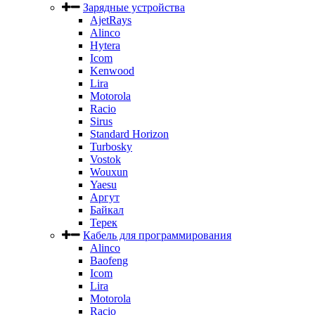
Зарядные устройства
AjetRays
Alinco
Hytera
Icom
Kenwood
Lira
Motorola
Racio
Sirus
Standard Horizon
Turbosky
Vostok
Wouxun
Yaesu
Аргут
Байкал
Терек
Кабель для программирования
Alinco
Baofeng
Icom
Lira
Motorola
Racio