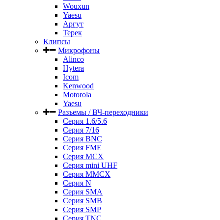
Wouxun
Yaesu
Аргут
Терек
Клипсы
Микрофоны
Alinco
Hytera
Icom
Kenwood
Motorola
Yaesu
Разъемы / ВЧ-переходники
Серия 1.6/5.6
Серия 7/16
Серия BNC
Серия FME
Серия MCX
Серия mini UHF
Серия MMCX
Серия N
Серия SMA
Серия SMB
Серия SMP
Серия TNC