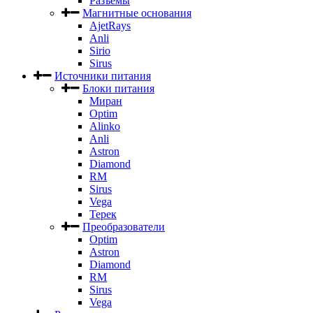
Разъемы
Магнитные основания
AjetRays
Anli
Sirio
Sirus
Источники питания
Блоки питания
Миран
Optim
Alinko
Anli
Astron
Diamond
RM
Sirus
Vega
Терек
Преобразователи
Optim
Astron
Diamond
RM
Sirus
Vega