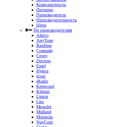
Комплектность
Питание
Производитель
Производительность
Цена
По производителям
Alinco
AnyTone
Baofeng
Comrade
Crony
Decross
Entel
Hytera
Icom
iRadio
Kenwood
Kirisun
Linton
Lira
MegaJet
Midland
Motorola
NavCom