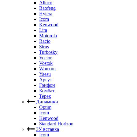
Alinco
Baofeng
Hytera
Icom
Kenwood
Lira
Motorola
Racio
Sirus
Turbosky
Vector
Vostok
Wouxun
Yaesu
Аргут
Грифон
Комбат
Терек
Динамики
Optim
Icom
Kenwood
Standard Horizon
ЗУ вставка
Icom