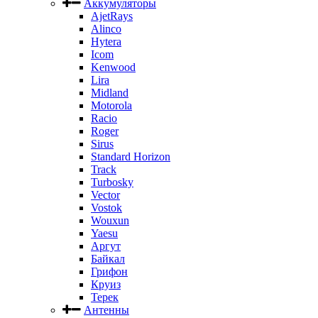
Аккумуляторы
AjetRays
Alinco
Hytera
Icom
Kenwood
Lira
Midland
Motorola
Racio
Roger
Sirus
Standard Horizon
Track
Turbosky
Vector
Vostok
Wouxun
Yaesu
Аргут
Байкал
Грифон
Круиз
Терек
Антенны