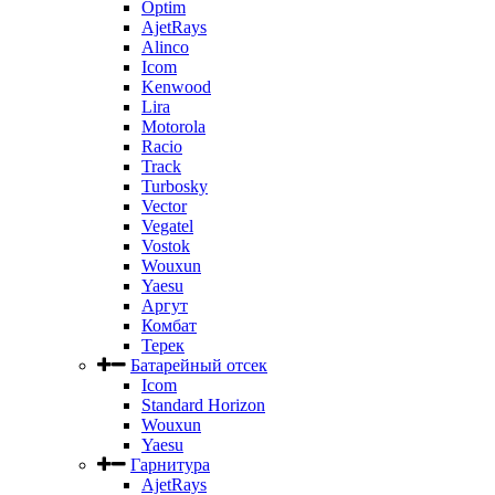
Optim
AjetRays
Alinco
Icom
Kenwood
Lira
Motorola
Racio
Track
Turbosky
Vector
Vegatel
Vostok
Wouxun
Yaesu
Аргут
Комбат
Терек
Батарейный отсек
Icom
Standard Horizon
Wouxun
Yaesu
Гарнитура
AjetRays