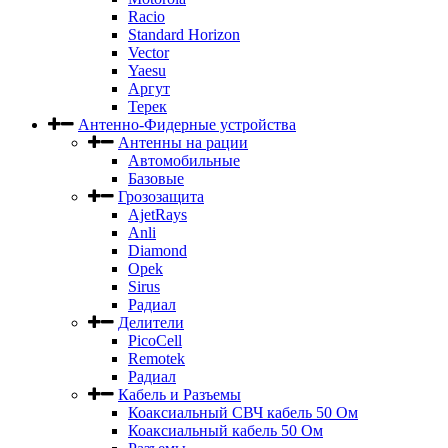
Racio
Standard Horizon
Vector
Yaesu
Аргут
Терек
Антенно-Фидерные устройства
Антенны на рации
Автомобильные
Базовые
Грозозащита
AjetRays
Anli
Diamond
Opek
Sirus
Радиал
Делители
PicoCell
Remotek
Радиал
Кабель и Разъемы
Коаксиальный СВЧ кабель 50 Ом
Коаксиальный кабель 50 Ом