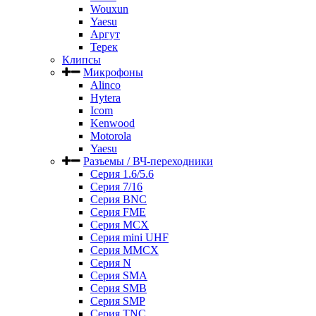
Wouxun
Yaesu
Аргут
Терек
Клипсы
Микрофоны
Alinco
Hytera
Icom
Kenwood
Motorola
Yaesu
Разъемы / ВЧ-переходники
Серия 1.6/5.6
Серия 7/16
Серия BNC
Серия FME
Серия MCX
Серия mini UHF
Серия MMCX
Серия N
Серия SMA
Серия SMB
Серия SMP
Серия TNC