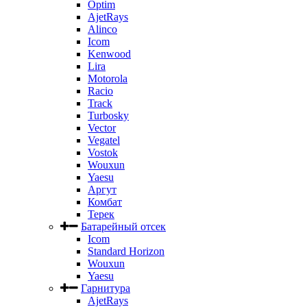
Optim
AjetRays
Alinco
Icom
Kenwood
Lira
Motorola
Racio
Track
Turbosky
Vector
Vegatel
Vostok
Wouxun
Yaesu
Аргут
Комбат
Терек
Батарейный отсек
Icom
Standard Horizon
Wouxun
Yaesu
Гарнитура
AjetRays