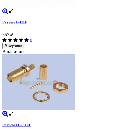
Разъем U-111F
357
₽
0
В корзину
В наличии
Разъем 11-2310L