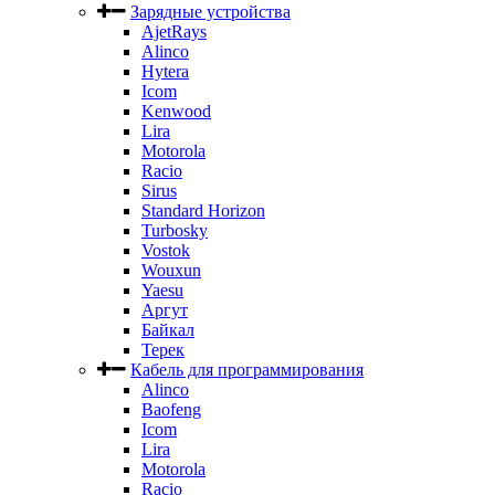
Зарядные устройства
AjetRays
Alinco
Hytera
Icom
Kenwood
Lira
Motorola
Racio
Sirus
Standard Horizon
Turbosky
Vostok
Wouxun
Yaesu
Аргут
Байкал
Терек
Кабель для программирования
Alinco
Baofeng
Icom
Lira
Motorola
Racio