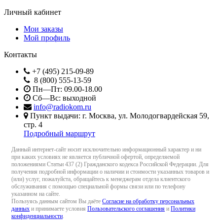
Личный кабинет
Мои заказы
Мой профиль
Контакты
+7 (495) 215-09-89
8 (800) 555-13-59
Пн—Пт: 09.00-18.00
Сб—Вс: выходной
info@radiokom.ru
Пункт выдачи: г. Москва, ул. Молодогвардейская 59,
стр. 4
Подробный маршрут
Данный интернет-сайт носит исключительно информационный характер и ни
при каких условиях не является публичной офертой, определяемой
положениями Статьи 437 (2) Гражданского кодекса Российской Федерации. Для
получения подробной информации о наличии и стоимости указанных товаров и
(или) услуг, пожалуйста, обращайтесь к менеджерам отдела клиентского
обслуживания с помощью специальной формы связи или по телефону
указанном на сайте.
Пользуясь данным сайтом Вы даёте
Согласие на обработку персональных
данных
и принимаете условия
Пользовательского соглашения
и
Политики
конфиденциальности
.