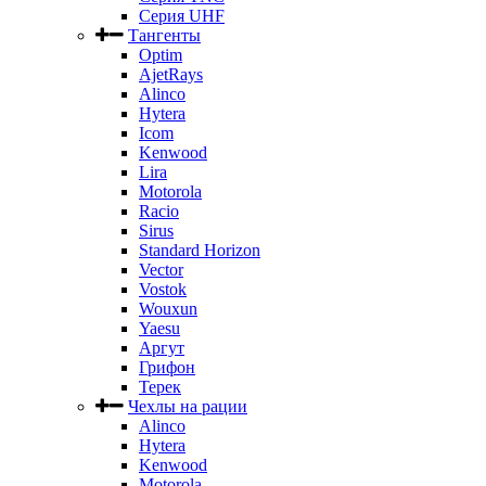
Серия UHF
Тангенты
Optim
AjetRays
Alinco
Hytera
Icom
Kenwood
Lira
Motorola
Racio
Sirus
Standard Horizon
Vector
Vostok
Wouxun
Yaesu
Аргут
Грифон
Терек
Чехлы на рации
Alinco
Hytera
Kenwood
Motorola