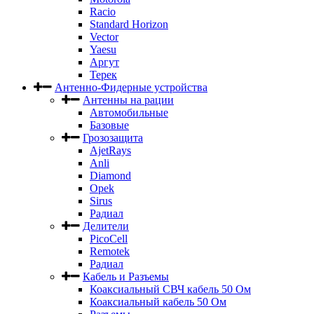
Racio
Standard Horizon
Vector
Yaesu
Аргут
Терек
Антенно-Фидерные устройства
Антенны на рации
Автомобильные
Базовые
Грозозащита
AjetRays
Anli
Diamond
Opek
Sirus
Радиал
Делители
PicoCell
Remotek
Радиал
Кабель и Разъемы
Коаксиальный СВЧ кабель 50 Ом
Коаксиальный кабель 50 Ом