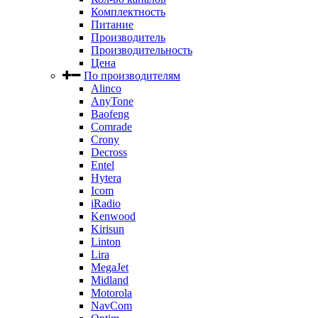
Комплектность
Питание
Производитель
Производительность
Цена
По производителям
Alinco
AnyTone
Baofeng
Comrade
Crony
Decross
Entel
Hytera
Icom
iRadio
Kenwood
Kirisun
Linton
Lira
MegaJet
Midland
Motorola
NavCom