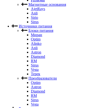
Разъемы
Магнитные основания
AjetRays
Anli
Sirio
Sirus
Источники питания
Блоки питания
Миран
Optim
Alinko
Anli
Astron
Diamond
RM
Sirus
Vega
Терек
Преобразователи
Optim
Astron
Diamond
RM
Sirus
Vega