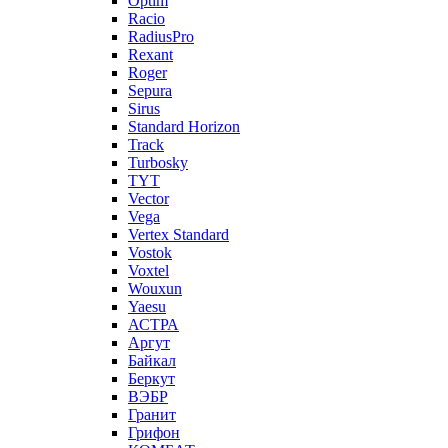
Optim
Racio
RadiusPro
Rexant
Roger
Sepura
Sirus
Standard Horizon
Track
Turbosky
TYT
Vector
Vega
Vertex Standard
Vostok
Voxtel
Wouxun
Yaesu
АСТРА
Аргут
Байкал
Беркут
ВЭБР
Гранит
Грифон