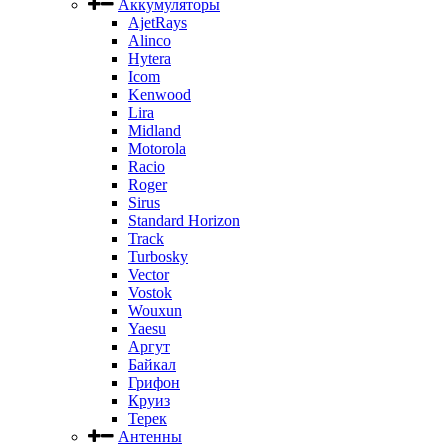
Аккумуляторы
AjetRays
Alinco
Hytera
Icom
Kenwood
Lira
Midland
Motorola
Racio
Roger
Sirus
Standard Horizon
Track
Turbosky
Vector
Vostok
Wouxun
Yaesu
Аргут
Байкал
Грифон
Круиз
Терек
Антенны