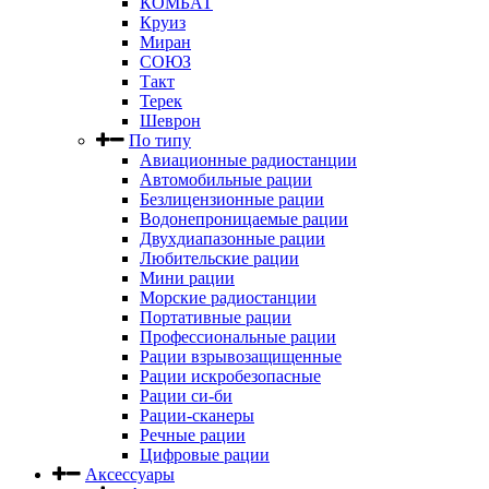
КОМБАТ
Круиз
Миран
СОЮЗ
Такт
Терек
Шеврон
По типу
Авиационные радиостанции
Автомобильные рации
Безлицензионные рации
Водонепроницаемые рации
Двухдиапазонные рации
Любительские рации
Мини рации
Морские радиостанции
Портативные рации
Профессиональные рации
Рации взрывозащищенные
Рации искробезопасные
Рации си-би
Рации-сканеры
Речные рации
Цифровые рации
Аксессуары