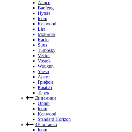
Alinco
Baofeng
Hytera
Icom
Kenwood
Lira
Motorola
Racio
Sirus
Turbosky
Vector
Vostok
Wouxun
Yaesu
Аргут
Грифон
Комбат
Терек
Динамики
Optim
Icom
Kenwood
Standard Horizon
ЗУ вставка
Icom