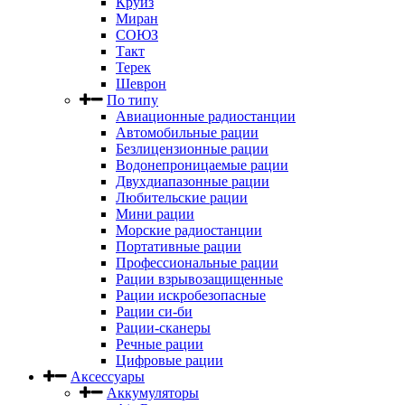
Круиз
Миран
СОЮЗ
Такт
Терек
Шеврон
По типу
Авиационные радиостанции
Автомобильные рации
Безлицензионные рации
Водонепроницаемые рации
Двухдиапазонные рации
Любительские рации
Мини рации
Морские радиостанции
Портативные рации
Профессиональные рации
Рации взрывозащищенные
Рации искробезопасные
Рации си-би
Рации-сканеры
Речные рации
Цифровые рации
Аксессуары
Аккумуляторы