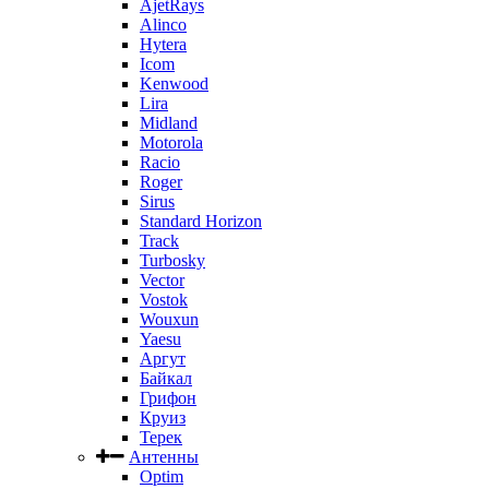
AjetRays
Alinco
Hytera
Icom
Kenwood
Lira
Midland
Motorola
Racio
Roger
Sirus
Standard Horizon
Track
Turbosky
Vector
Vostok
Wouxun
Yaesu
Аргут
Байкал
Грифон
Круиз
Терек
Антенны
Optim