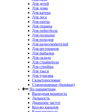
Для детей
Для дома
Для катера
Для леса
Для охоты
Для охраны
Для пейнтбола
Для полиции
Для походов
Для радиолюбителей
Для ресторанов
Для рыбалки
Для склада
Для страйкбола
Для стройки
Для такси
Для туризма
Скрытоносимые
Стационарные (базовые)
По параметрам
Выходная мощность
Дальность
Диапазон частот
Кол-во каналов
Комплектность