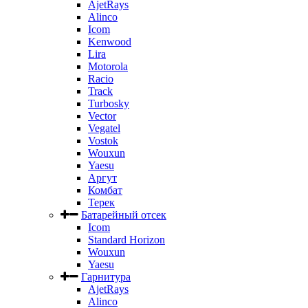
AjetRays
Alinco
Icom
Kenwood
Lira
Motorola
Racio
Track
Turbosky
Vector
Vegatel
Vostok
Wouxun
Yaesu
Аргут
Комбат
Терек
Батарейный отсек
Icom
Standard Horizon
Wouxun
Yaesu
Гарнитура
AjetRays
Alinco