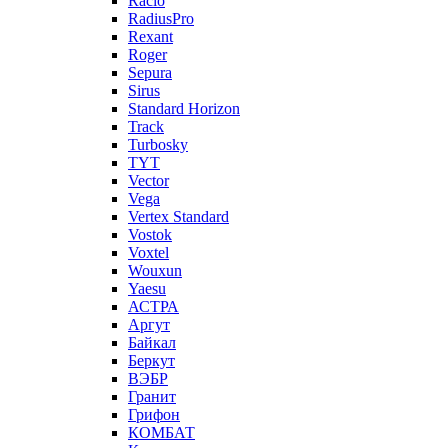
Racio
RadiusPro
Rexant
Roger
Sepura
Sirus
Standard Horizon
Track
Turbosky
TYT
Vector
Vega
Vertex Standard
Vostok
Voxtel
Wouxun
Yaesu
АСТРА
Аргут
Байкал
Беркут
ВЭБР
Гранит
Грифон
КОМБАТ