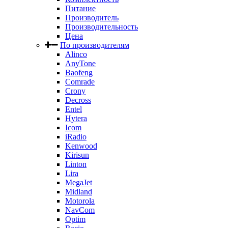
Питание
Производитель
Производительность
Цена
По производителям
Alinco
AnyTone
Baofeng
Comrade
Crony
Decross
Entel
Hytera
Icom
iRadio
Kenwood
Kirisun
Linton
Lira
MegaJet
Midland
Motorola
NavCom
Optim