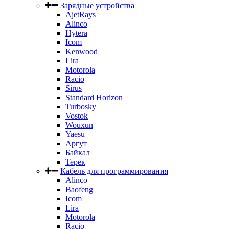
Зарядные устройства
AjetRays
Alinco
Hytera
Icom
Kenwood
Lira
Motorola
Racio
Sirus
Standard Horizon
Turbosky
Vostok
Wouxun
Yaesu
Аргут
Байкал
Терек
Кабель для программирования
Alinco
Baofeng
Icom
Lira
Motorola
Racio