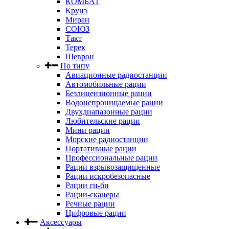
КОМБАТ
Круиз
Миран
СОЮЗ
Такт
Терек
Шеврон
По типу
Авиационные радиостанции
Автомобильные рации
Безлицензионные рации
Водонепроницаемые рации
Двухдиапазонные рации
Любительские рации
Мини рации
Морские радиостанции
Портативные рации
Профессиональные рации
Рации взрывозащищенные
Рации искробезопасные
Рации си-би
Рации-сканеры
Речные рации
Цифровые рации
Аксессуары