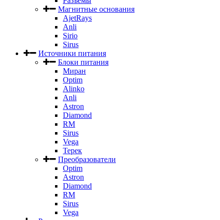
Разъемы
Магнитные основания
AjetRays
Anli
Sirio
Sirus
Источники питания
Блоки питания
Миран
Optim
Alinko
Anli
Astron
Diamond
RM
Sirus
Vega
Терек
Преобразователи
Optim
Astron
Diamond
RM
Sirus
Vega