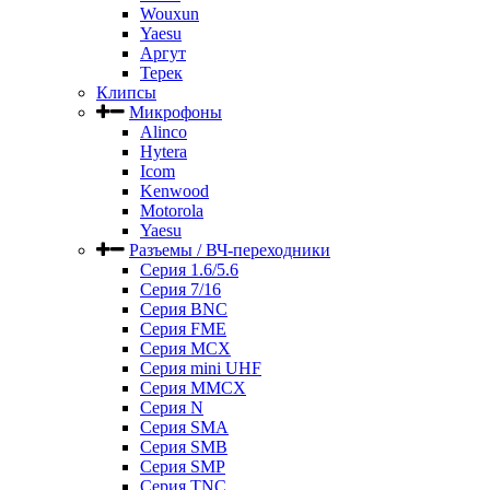
Wouxun
Yaesu
Аргут
Терек
Клипсы
Микрофоны
Alinco
Hytera
Icom
Kenwood
Motorola
Yaesu
Разъемы / ВЧ-переходники
Серия 1.6/5.6
Серия 7/16
Серия BNC
Серия FME
Серия MCX
Серия mini UHF
Серия MMCX
Серия N
Серия SMA
Серия SMB
Серия SMP
Серия TNC