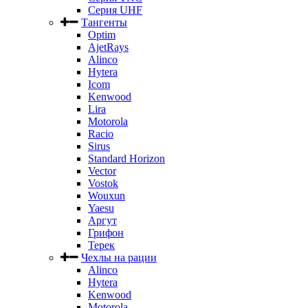
Серия UHF
Тангенты
Optim
AjetRays
Alinco
Hytera
Icom
Kenwood
Lira
Motorola
Racio
Sirus
Standard Horizon
Vector
Vostok
Wouxun
Yaesu
Аргут
Грифон
Терек
Чехлы на рации
Alinco
Hytera
Kenwood
Motorola