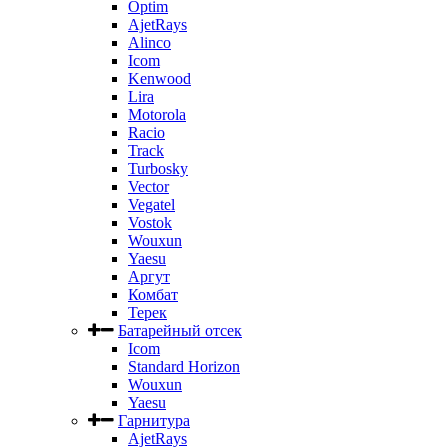
Optim
AjetRays
Alinco
Icom
Kenwood
Lira
Motorola
Racio
Track
Turbosky
Vector
Vegatel
Vostok
Wouxun
Yaesu
Аргут
Комбат
Терек
Батарейный отсек
Icom
Standard Horizon
Wouxun
Yaesu
Гарнитура
AjetRays