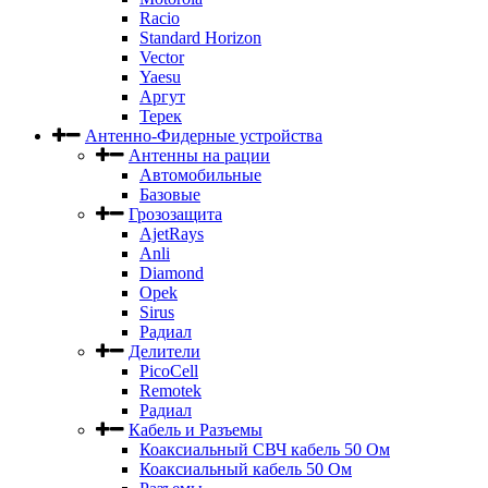
Racio
Standard Horizon
Vector
Yaesu
Аргут
Терек
Антенно-Фидерные устройства
Антенны на рации
Автомобильные
Базовые
Грозозащита
AjetRays
Anli
Diamond
Opek
Sirus
Радиал
Делители
PicoCell
Remotek
Радиал
Кабель и Разъемы
Коаксиальный СВЧ кабель 50 Ом
Коаксиальный кабель 50 Ом