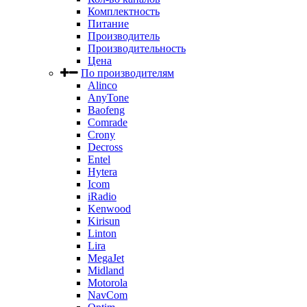
Комплектность
Питание
Производитель
Производительность
Цена
По производителям
Alinco
AnyTone
Baofeng
Comrade
Crony
Decross
Entel
Hytera
Icom
iRadio
Kenwood
Kirisun
Linton
Lira
MegaJet
Midland
Motorola
NavCom