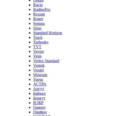
Optim
Racio
RadiusPro
Rexant
Roger
Sepura
Sirus
Standard Horizon
Track
Turbosky
TYT
Vector
Vega
Vertex Standard
Vostok
Voxtel
Wouxun
Yaesu
АСТРА
Аргут
Байкал
Беркут
ВЭБР
Гранит
Грифон