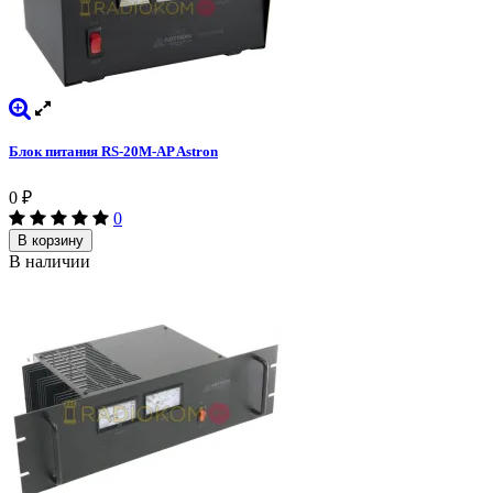
Блок питания RS-20M-AP Astron
0
₽
0
В корзину
В наличии