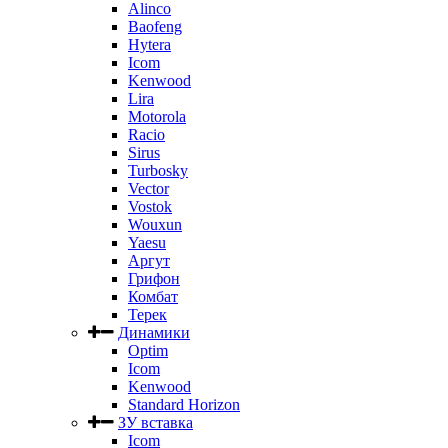
Alinco
Baofeng
Hytera
Icom
Kenwood
Lira
Motorola
Racio
Sirus
Turbosky
Vector
Vostok
Wouxun
Yaesu
Аргут
Грифон
Комбат
Терек
Динамики
Optim
Icom
Kenwood
Standard Horizon
ЗУ вставка
Icom