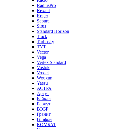
Racio
RadiusPro
Rexant
Roger
Sepura
Sirus
Standard Horizon
Track
Turbosky
TYT
Vector
Vega
Vertex Standard
Vostok
Voxtel
Wouxun
Yaesu
АСТРА
Аргут
Байкал
Беркут
ВЭБР
Гранит
Грифон
КОМБАТ