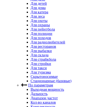
Для детей
Для дома
Для катера
Для леса
Для охоты
Для охраны
Для пейнтбола
Для полиции
Для походов
Для радиолюбителей
Для ресторанов
Для рыбалки
Для склада
Для страйкбола
Для стройки
Для такси
Для туризма
Скрытоносимые
Стационарные (базовые)
По параметрам
Выходная мощность
Дальность
Диапазон частот
Кол-во каналов
Комплектность