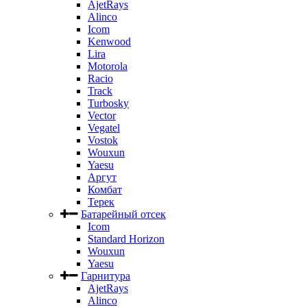
AjetRays
Alinco
Icom
Kenwood
Lira
Motorola
Racio
Track
Turbosky
Vector
Vegatel
Vostok
Wouxun
Yaesu
Аргут
Комбат
Терек
Батарейный отсек
Icom
Standard Horizon
Wouxun
Yaesu
Гарнитура
AjetRays
Alinco