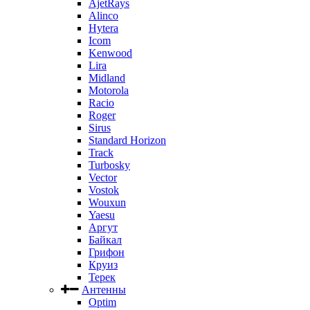
AjetRays
Alinco
Hytera
Icom
Kenwood
Lira
Midland
Motorola
Racio
Roger
Sirus
Standard Horizon
Track
Turbosky
Vector
Vostok
Wouxun
Yaesu
Аргут
Байкал
Грифон
Круиз
Терек
Антенны
Optim