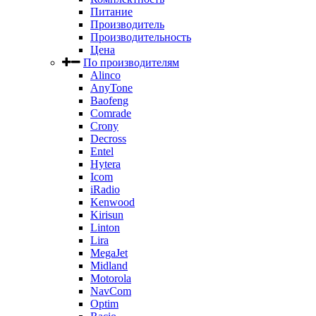
Питание
Производитель
Производительность
Цена
По производителям
Alinco
AnyTone
Baofeng
Comrade
Crony
Decross
Entel
Hytera
Icom
iRadio
Kenwood
Kirisun
Linton
Lira
MegaJet
Midland
Motorola
NavCom
Optim