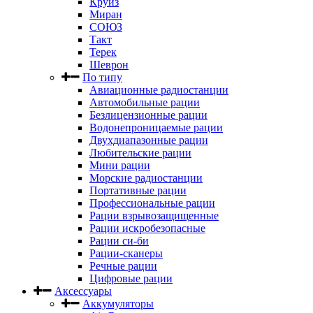
Круиз
Миран
СОЮЗ
Такт
Терек
Шеврон
По типу
Авиационные радиостанции
Автомобильные рации
Безлицензионные рации
Водонепроницаемые рации
Двухдиапазонные рации
Любительские рации
Мини рации
Морские радиостанции
Портативные рации
Профессиональные рации
Рации взрывозащищенные
Рации искробезопасные
Рации си-би
Рации-сканеры
Речные рации
Цифровые рации
Аксессуары
Аккумуляторы