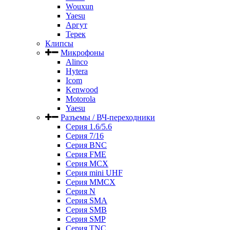
Wouxun
Yaesu
Аргут
Терек
Клипсы
Микрофоны
Alinco
Hytera
Icom
Kenwood
Motorola
Yaesu
Разъемы / ВЧ-переходники
Серия 1.6/5.6
Серия 7/16
Серия BNC
Серия FME
Серия MCX
Серия mini UHF
Серия MMCX
Серия N
Серия SMA
Серия SMB
Серия SMP
Серия TNC