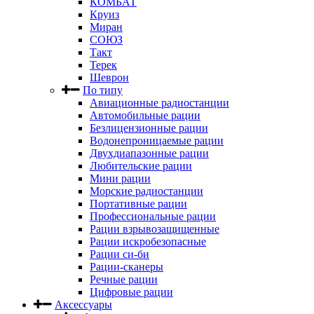
КОМБАТ
Круиз
Миран
СОЮЗ
Такт
Терек
Шеврон
По типу
Авиационные радиостанции
Автомобильные рации
Безлицензионные рации
Водонепроницаемые рации
Двухдиапазонные рации
Любительские рации
Мини рации
Морские радиостанции
Портативные рации
Профессиональные рации
Рации взрывозащищенные
Рации искробезопасные
Рации си-би
Рации-сканеры
Речные рации
Цифровые рации
Аксессуары