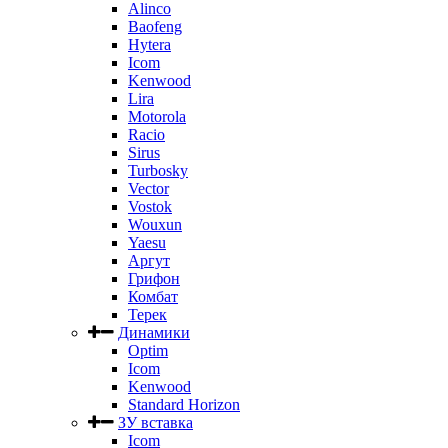
Alinco
Baofeng
Hytera
Icom
Kenwood
Lira
Motorola
Racio
Sirus
Turbosky
Vector
Vostok
Wouxun
Yaesu
Аргут
Грифон
Комбат
Терек
Динамики
Optim
Icom
Kenwood
Standard Horizon
ЗУ вставка
Icom