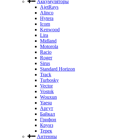
Аккумуляторы
AjetRays
Alinco
Hytera
Icom
Kenwood
Lira
Midland
Motorola
Racio
Roger
Sirus
Standard Horizon
Track
Turbosky
Vector
Vostok
Wouxun
Yaesu
Аргут
Байкал
Грифон
Круиз
Терек
Антенны