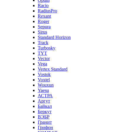
Optim
Racio
RadiusPro
Rexant
Roger
Sepura
Sirus
Standard Horizon
Track
Turbosky
TYT
Vector
Vega
Vertex Standard
Vostok
Voxtel
Wouxun
Yaesu
АСТРА
Аргут
Байкал
Беркут
ВЭБР
Гранит
Грифон