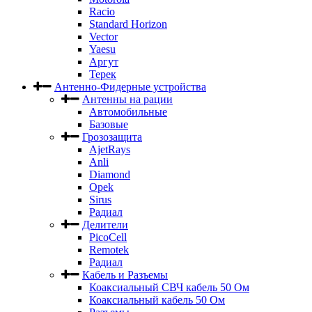
Racio
Standard Horizon
Vector
Yaesu
Аргут
Терек
Антенно-Фидерные устройства
Антенны на рации
Автомобильные
Базовые
Грозозащита
AjetRays
Anli
Diamond
Opek
Sirus
Радиал
Делители
PicoCell
Remotek
Радиал
Кабель и Разъемы
Коаксиальный СВЧ кабель 50 Ом
Коаксиальный кабель 50 Ом