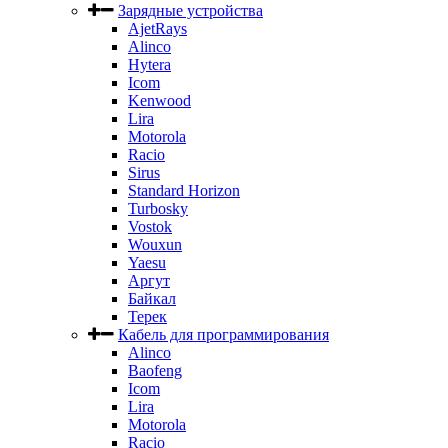
Зарядные устройства
AjetRays
Alinco
Hytera
Icom
Kenwood
Lira
Motorola
Racio
Sirus
Standard Horizon
Turbosky
Vostok
Wouxun
Yaesu
Аргут
Байкал
Терек
Кабель для программирования
Alinco
Baofeng
Icom
Lira
Motorola
Racio