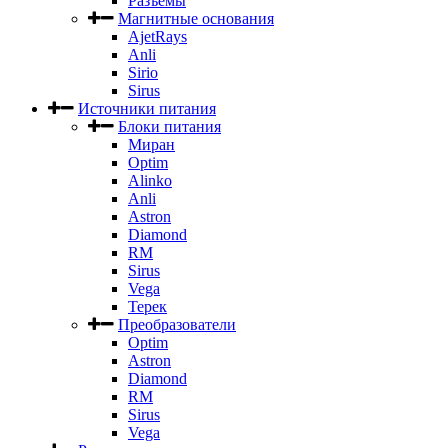
Разъемы
Магнитные основания
AjetRays
Anli
Sirio
Sirus
Источники питания
Блоки питания
Миран
Optim
Alinko
Anli
Astron
Diamond
RM
Sirus
Vega
Терек
Преобразователи
Optim
Astron
Diamond
RM
Sirus
Vega