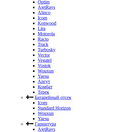
Optim
AjetRays
Alinco
Icom
Kenwood
Lira
Motorola
Racio
Track
Turbosky
Vector
Vegatel
Vostok
Wouxun
Yaesu
Аргут
Комбат
Терек
Батарейный отсек
Icom
Standard Horizon
Wouxun
Yaesu
Гарнитура
AjetRays