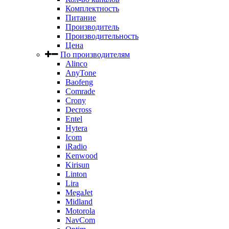
Комплектность
Питание
Производитель
Производительность
Цена
По производителям
Alinco
AnyTone
Baofeng
Comrade
Crony
Decross
Entel
Hytera
Icom
iRadio
Kenwood
Kirisun
Linton
Lira
MegaJet
Midland
Motorola
NavCom