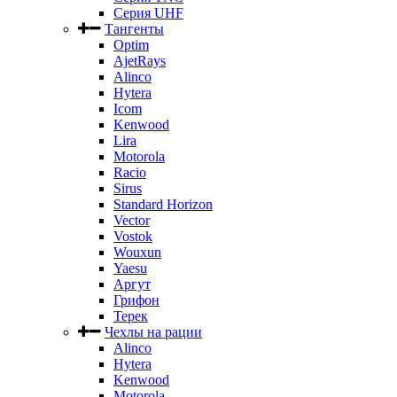
Серия UHF
Тангенты
Optim
AjetRays
Alinco
Hytera
Icom
Kenwood
Lira
Motorola
Racio
Sirus
Standard Horizon
Vector
Vostok
Wouxun
Yaesu
Аргут
Грифон
Терек
Чехлы на рации
Alinco
Hytera
Kenwood
Motorola