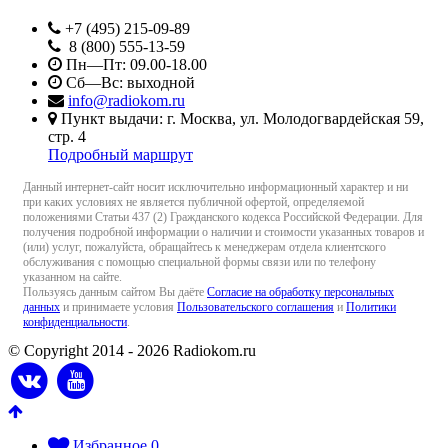
+7 (495) 215-09-89
8 (800) 555-13-59
Пн—Пт: 09.00-18.00
Сб—Вс: выходной
info@radiokom.ru
Пункт выдачи: г. Москва, ул. Молодогвардейская 59,
стр. 4
Подробный маршрут
Данный интернет-сайт носит исключительно информационный характер и ни
при каких условиях не является публичной офертой, определяемой
положениями Статьи 437 (2) Гражданского кодекса Российской Федерации. Для
получения подробной информации о наличии и стоимости указанных товаров и
(или) услуг, пожалуйста, обращайтесь к менеджерам отдела клиентского
обслуживания с помощью специальной формы связи или по телефону
указанном на сайте.
Пользуясь данным сайтом Вы даёте
Согласие на обработку персональных
данных
и принимаете условия
Пользовательского соглашения
и
Политики
конфиденциальности
.
© Copyright 2014 - 2026 Radiokom.ru
Избранное
0