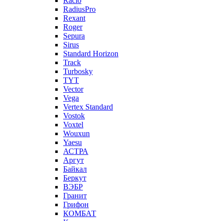
Racio
RadiusPro
Rexant
Roger
Sepura
Sirus
Standard Horizon
Track
Turbosky
TYT
Vector
Vega
Vertex Standard
Vostok
Voxtel
Wouxun
Yaesu
АСТРА
Аргут
Байкал
Беркут
ВЭБР
Гранит
Грифон
КОМБАТ