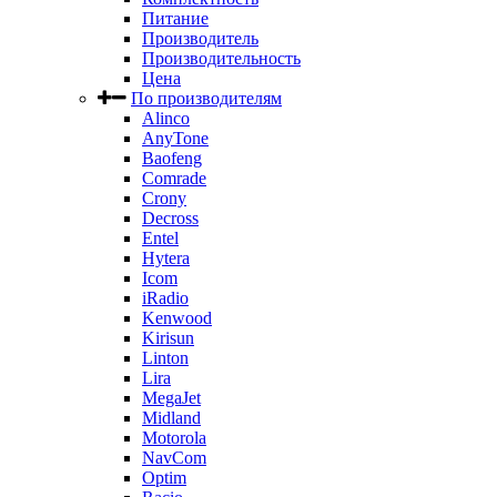
Питание
Производитель
Производительность
Цена
По производителям
Alinco
AnyTone
Baofeng
Comrade
Crony
Decross
Entel
Hytera
Icom
iRadio
Kenwood
Kirisun
Linton
Lira
MegaJet
Midland
Motorola
NavCom
Optim