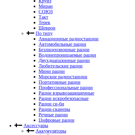
Круиз
Миран
СОЮЗ
Такт
Терек
Шеврон
По типу
Авиационные радиостанции
Автомобильные рации
Безлицензионные рации
Водонепроницаемые рации
Двухдиапазонные рации
Любительские рации
Мини рации
Морские радиостанции
Портативные рации
Профессиональные рации
Рации взрывозащищенные
Рации искробезопасные
Рации си-би
Рации-сканеры
Речные рации
Цифровые рации
Аксессуары
Аккумуляторы