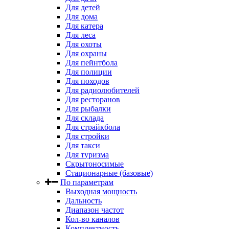
Для детей
Для дома
Для катера
Для леса
Для охоты
Для охраны
Для пейнтбола
Для полиции
Для походов
Для радиолюбителей
Для ресторанов
Для рыбалки
Для склада
Для страйкбола
Для стройки
Для такси
Для туризма
Скрытоносимые
Стационарные (базовые)
По параметрам
Выходная мощность
Дальность
Диапазон частот
Кол-во каналов
Комплектность