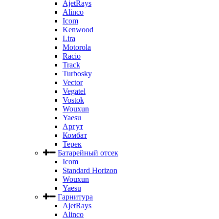
AjetRays
Alinco
Icom
Kenwood
Lira
Motorola
Racio
Track
Turbosky
Vector
Vegatel
Vostok
Wouxun
Yaesu
Аргут
Комбат
Терек
Батарейный отсек
Icom
Standard Horizon
Wouxun
Yaesu
Гарнитура
AjetRays
Alinco