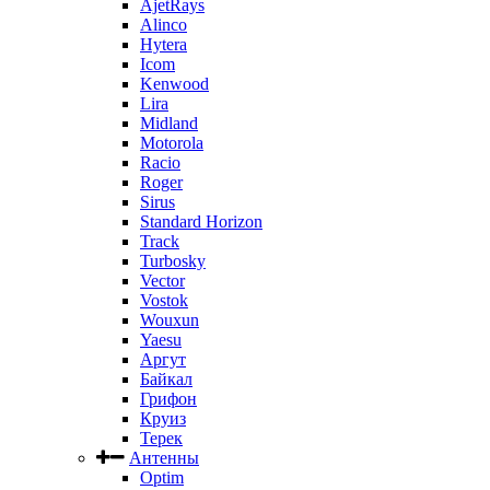
AjetRays
Alinco
Hytera
Icom
Kenwood
Lira
Midland
Motorola
Racio
Roger
Sirus
Standard Horizon
Track
Turbosky
Vector
Vostok
Wouxun
Yaesu
Аргут
Байкал
Грифон
Круиз
Терек
Антенны
Optim