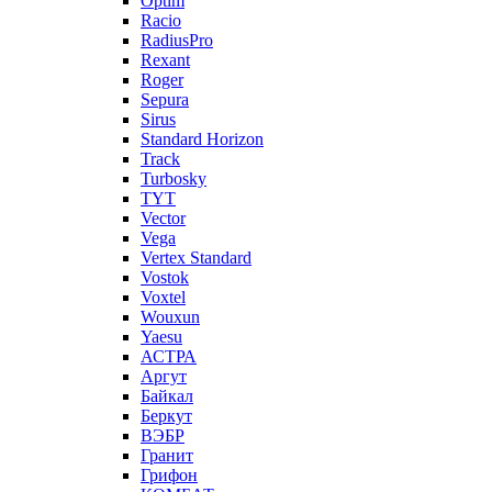
Optim
Racio
RadiusPro
Rexant
Roger
Sepura
Sirus
Standard Horizon
Track
Turbosky
TYT
Vector
Vega
Vertex Standard
Vostok
Voxtel
Wouxun
Yaesu
АСТРА
Аргут
Байкал
Беркут
ВЭБР
Гранит
Грифон