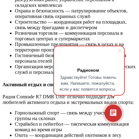
складских комплексах
Охрана и безопасность — патрулирование объектов,
оперативная связь охранных служб
Строительство — координация работ на площадках,
связь между бригадами и диспетчером
Розничная торговля — коммуникация персонала в
торговых центрах и супермаркетах
Промышленные предприятия — связь в цехах и на
территории производственных комплексов
Гостиничный бизнес — оперативная коммуникация
персонала отелей
Организация мероприятий — координация технических
Радиоком
служб и персонала
Здравствуйте! Готовы помочь
вам. Напишите, пожалуйста,
Активный отдых и спорт
если у вас появятся вопросы.
Рация Comrade R7 DMR UHF отлично подходит для
любителей активного отдыха и экстремальных видов спорта:
Горнолыжный спорт — связь между участниками
группы на склонах
Страйкбол и пейнтбол — тактическая коммуникация
команд во время игры
Охота — координация действий охотников в лесу