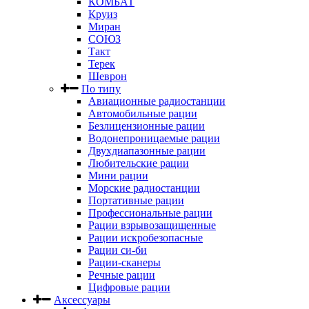
КОМБАТ
Круиз
Миран
СОЮЗ
Такт
Терек
Шеврон
По типу
Авиационные радиостанции
Автомобильные рации
Безлицензионные рации
Водонепроницаемые рации
Двухдиапазонные рации
Любительские рации
Мини рации
Морские радиостанции
Портативные рации
Профессиональные рации
Рации взрывозащищенные
Рации искробезопасные
Рации си-би
Рации-сканеры
Речные рации
Цифровые рации
Аксессуары