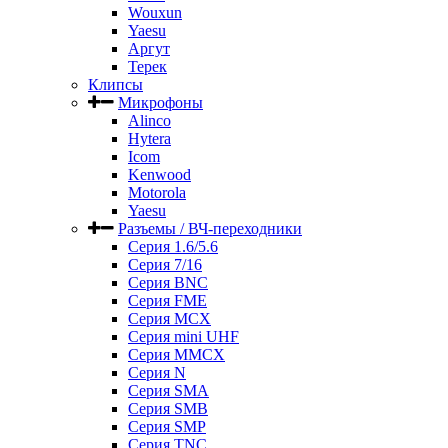
Wouxun
Yaesu
Аргут
Терек
Клипсы
Микрофоны
Alinco
Hytera
Icom
Kenwood
Motorola
Yaesu
Разъемы / ВЧ-переходники
Серия 1.6/5.6
Серия 7/16
Серия BNC
Серия FME
Серия MCX
Серия mini UHF
Серия MMCX
Серия N
Серия SMA
Серия SMB
Серия SMP
Серия TNC