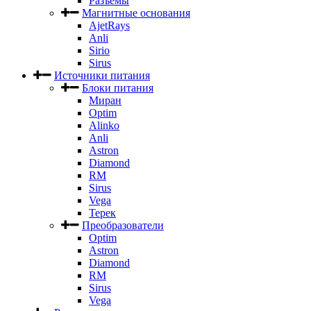
Разъемы
Магнитные основания
AjetRays
Anli
Sirio
Sirus
Источники питания
Блоки питания
Миран
Optim
Alinko
Anli
Astron
Diamond
RM
Sirus
Vega
Терек
Преобразователи
Optim
Astron
Diamond
RM
Sirus
Vega