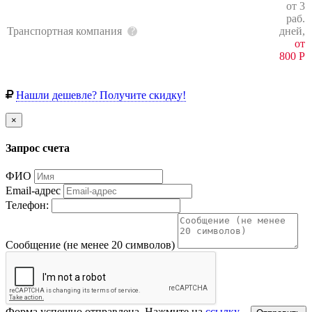
от 3
раб.
Транспортная компания
дней,
от
800
Р
Нашли дешевле? Получите скидку!
×
Запрос счета
ФИО
Email-адрес
Телефон:
Сообщение (не менее 20 символов)
Форма успешно отправлена. Нажмите на
ссылку
,