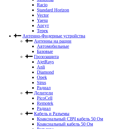
Racio
Standard Horizon
Vector
Yaesu
Аргут
Терек
Антенно-Фидерные устройства
Антенны на рации
Автомобильные
Базовые
Грозозащита
AjetRays
Anli
Diamond
Opek
Sirus
Радиал
Делители
PicoCell
Remotek
Радиал
Кабель и Разъемы
Коаксиальный СВЧ кабель 50 Ом
Коаксиальный кабель 50 Ом