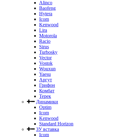
Alinco
Baofeng
Hytera
Icom
Kenwood
Lira
Motorola
Racio
Sirus
Turbosky
Vector
Vostok
Wouxun
Yaesu
Аргут
Грифон
Комбат
Терек
Динамики
Optim
Icom
Kenwood
Standard Horizon
ЗУ вставка
Icom