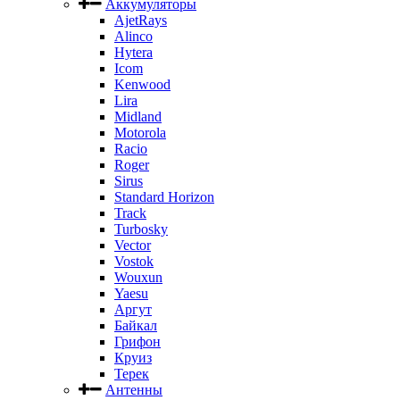
Аккумуляторы
AjetRays
Alinco
Hytera
Icom
Kenwood
Lira
Midland
Motorola
Racio
Roger
Sirus
Standard Horizon
Track
Turbosky
Vector
Vostok
Wouxun
Yaesu
Аргут
Байкал
Грифон
Круиз
Терек
Антенны