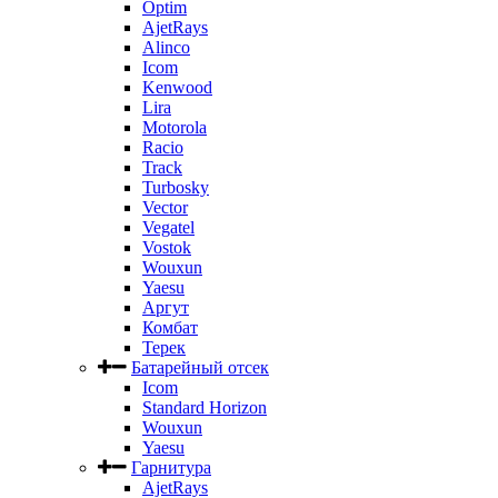
Optim
AjetRays
Alinco
Icom
Kenwood
Lira
Motorola
Racio
Track
Turbosky
Vector
Vegatel
Vostok
Wouxun
Yaesu
Аргут
Комбат
Терек
Батарейный отсек
Icom
Standard Horizon
Wouxun
Yaesu
Гарнитура
AjetRays