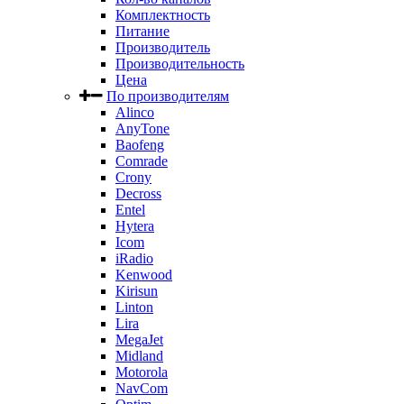
Комплектность
Питание
Производитель
Производительность
Цена
По производителям
Alinco
AnyTone
Baofeng
Comrade
Crony
Decross
Entel
Hytera
Icom
iRadio
Kenwood
Kirisun
Linton
Lira
MegaJet
Midland
Motorola
NavCom