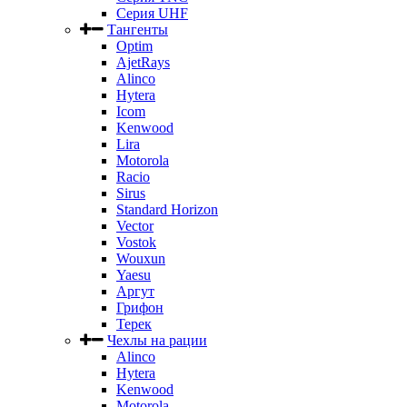
Серия UHF
Тангенты
Optim
AjetRays
Alinco
Hytera
Icom
Kenwood
Lira
Motorola
Racio
Sirus
Standard Horizon
Vector
Vostok
Wouxun
Yaesu
Аргут
Грифон
Терек
Чехлы на рации
Alinco
Hytera
Kenwood
Motorola