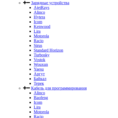
Зарядные устройства
AjetRays
Alinco
Hytera
Icom
Kenwood
Lira
Motorola
Racio
Sirus
Standard Horizon
Turbosky
Vostok
Wouxun
Yaesu
Аргут
Байкал
Терек
Кабель для программирования
Alinco
Baofeng
Icom
Lira
Motorola
Racio