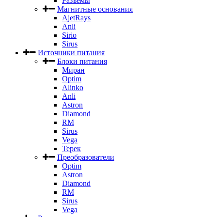
Разъемы
Магнитные основания
AjetRays
Anli
Sirio
Sirus
Источники питания
Блоки питания
Миран
Optim
Alinko
Anli
Astron
Diamond
RM
Sirus
Vega
Терек
Преобразователи
Optim
Astron
Diamond
RM
Sirus
Vega