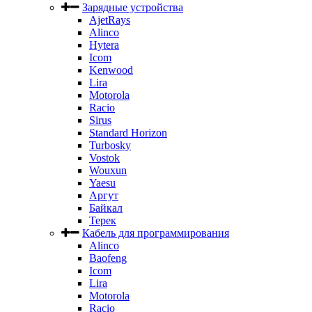
Зарядные устройства
AjetRays
Alinco
Hytera
Icom
Kenwood
Lira
Motorola
Racio
Sirus
Standard Horizon
Turbosky
Vostok
Wouxun
Yaesu
Аргут
Байкал
Терек
Кабель для программирования
Alinco
Baofeng
Icom
Lira
Motorola
Racio