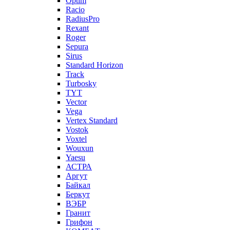
Optim
Racio
RadiusPro
Rexant
Roger
Sepura
Sirus
Standard Horizon
Track
Turbosky
TYT
Vector
Vega
Vertex Standard
Vostok
Voxtel
Wouxun
Yaesu
АСТРА
Аргут
Байкал
Беркут
ВЭБР
Гранит
Грифон