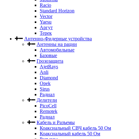
Racio
Standard Horizon
Vector
Yaesu
Аргут
Терек
Антенно-Фидерные устройства
Антенны на рации
Автомобильные
Базовые
Грозозащита
AjetRays
Anli
Diamond
Opek
Sirus
Радиал
Делители
PicoCell
Remotek
Радиал
Кабель и Разъемы
Коаксиальный СВЧ кабель 50 Ом
Коаксиальный кабель 50 Ом