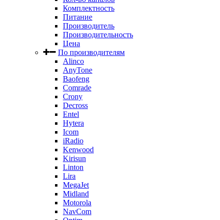
Комплектность
Питание
Производитель
Производительность
Цена
По производителям
Alinco
AnyTone
Baofeng
Comrade
Crony
Decross
Entel
Hytera
Icom
iRadio
Kenwood
Kirisun
Linton
Lira
MegaJet
Midland
Motorola
NavCom