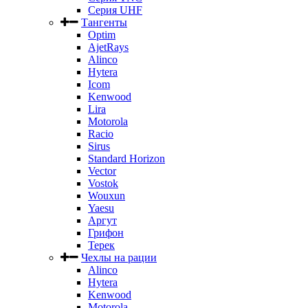
Серия UHF
Тангенты
Optim
AjetRays
Alinco
Hytera
Icom
Kenwood
Lira
Motorola
Racio
Sirus
Standard Horizon
Vector
Vostok
Wouxun
Yaesu
Аргут
Грифон
Терек
Чехлы на рации
Alinco
Hytera
Kenwood
Motorola