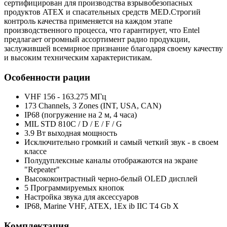
сертифицирован для производства взрывобезопасных
продуктов ATEX и спасательных средств MED.Строгий
контроль качества применяется на каждом этапе
производственного процесса, что гарантирует, что Entel
предлагает огромный ассортимент радио продукции,
заслужившей всемирное признание благодаря своему качеству
и высоким техническим характеристикам.
Особенности рации
VHF 156 - 163.275 МГц
173 Channels, 3 Zones (INT, USA, CAN)
IP68 (погружение на 2 м, 4 часа)
MIL STD 810C / D / E / F / G
3.9 Вт выходная мощность
Исключительно громкий и самый четкий звук - в своем
классе
Полудуплексные каналы отображаются на экране
"Repeater"
Высококонтрастный черно-белый OLED дисплей
5 Программируемых кнопок
Настройка звука для аксессуаров
IP68, Marine VHF, ATEX, 1Ex ib IIC T4 Gb Х
Комплектация