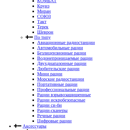
КОМБАТ
Круиз
Миран
СОЮЗ
Такт
Терек
Шеврон
По типу
Авиационные радиостанции
Автомобильные рации
Безлицензионные рации
Водонепроницаемые рации
Двухдиапазонные рации
Любительские рации
Мини рации
Морские радиостанции
Портативные рации
Профессиональные рации
Рации взрывозащищенные
Рации искробезопасные
Рации си-би
Рации-сканеры
Речные рации
Цифровые рации
Аксессуары