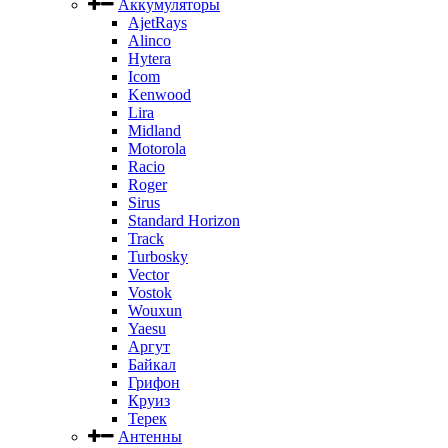
Аккумуляторы
AjetRays
Alinco
Hytera
Icom
Kenwood
Lira
Midland
Motorola
Racio
Roger
Sirus
Standard Horizon
Track
Turbosky
Vector
Vostok
Wouxun
Yaesu
Аргут
Байкал
Грифон
Круиз
Терек
Антенны