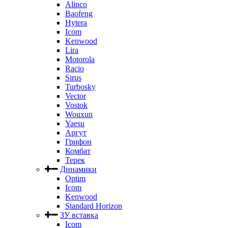
Alinco
Baofeng
Hytera
Icom
Kenwood
Lira
Motorola
Racio
Sirus
Turbosky
Vector
Vostok
Wouxun
Yaesu
Аргут
Грифон
Комбат
Терек
Динамики
Optim
Icom
Kenwood
Standard Horizon
ЗУ вставка
Icom