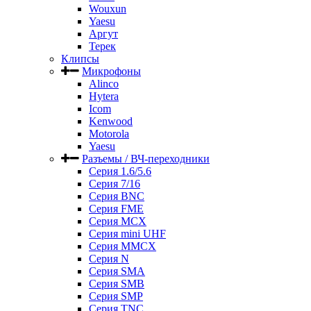
Wouxun
Yaesu
Аргут
Терек
Клипсы
Микрофоны
Alinco
Hytera
Icom
Kenwood
Motorola
Yaesu
Разъемы / ВЧ-переходники
Серия 1.6/5.6
Серия 7/16
Серия BNC
Серия FME
Серия MCX
Серия mini UHF
Серия MMCX
Серия N
Серия SMA
Серия SMB
Серия SMP
Серия TNC