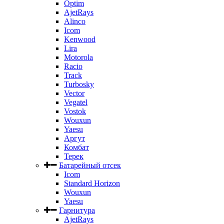
Optim
AjetRays
Alinco
Icom
Kenwood
Lira
Motorola
Racio
Track
Turbosky
Vector
Vegatel
Vostok
Wouxun
Yaesu
Аргут
Комбат
Терек
Батарейный отсек
Icom
Standard Horizon
Wouxun
Yaesu
Гарнитура
AjetRays