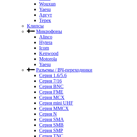
Wouxun
Yaesu
Аргут
Терек
Клипсы
Микрофоны
Alinco
Hytera
Icom
Kenwood
Motorola
Yaesu
Разъемы / ВЧ-переходники
Серия 1.6/5.6
Серия 7/16
Серия BNC
Серия FME
Серия MCX
Серия mini UHF
Серия MMCX
Серия N
Серия SMA
Серия SMB
Серия SMP
Серия TNC