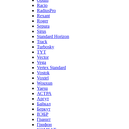
Optim
Racio
RadiusPro
Rexant
Roger
Sepura
Sirus
Standard Horizon
Track
Turbosky
TYT
Vector
Vega
Vertex Standard
Vostok
Voxtel
Wouxun
Yaesu
АСТРА
Аргут
Байкал
Беркут
ВЭБР
Гранит
Грифон