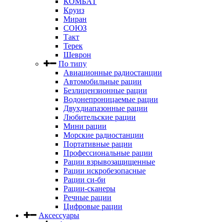
КОМБАТ
Круиз
Миран
СОЮЗ
Такт
Терек
Шеврон
По типу
Авиационные радиостанции
Автомобильные рации
Безлицензионные рации
Водонепроницаемые рации
Двухдиапазонные рации
Любительские рации
Мини рации
Морские радиостанции
Портативные рации
Профессиональные рации
Рации взрывозащищенные
Рации искробезопасные
Рации си-би
Рации-сканеры
Речные рации
Цифровые рации
Аксессуары