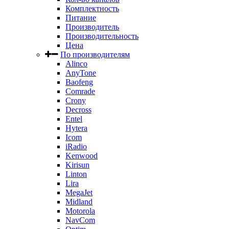
Комплектность
Питание
Производитель
Производительность
Цена
По производителям
Alinco
AnyTone
Baofeng
Comrade
Crony
Decross
Entel
Hytera
Icom
iRadio
Kenwood
Kirisun
Linton
Lira
MegaJet
Midland
Motorola
NavCom