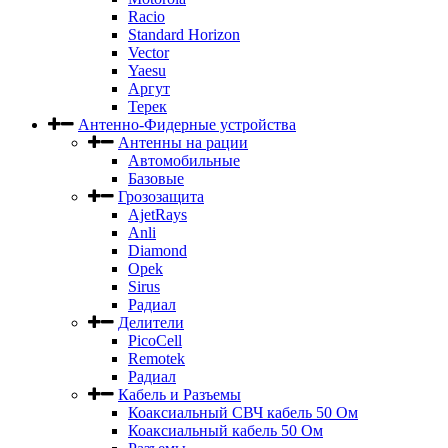
Racio
Standard Horizon
Vector
Yaesu
Аргут
Терек
Антенно-Фидерные устройства
Антенны на рации
Автомобильные
Базовые
Грозозащита
AjetRays
Anli
Diamond
Opek
Sirus
Радиал
Делители
PicoCell
Remotek
Радиал
Кабель и Разъемы
Коаксиальный СВЧ кабель 50 Ом
Коаксиальный кабель 50 Ом