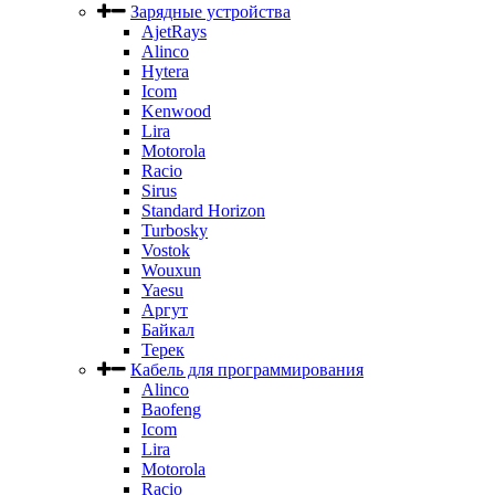
Зарядные устройства
AjetRays
Alinco
Hytera
Icom
Kenwood
Lira
Motorola
Racio
Sirus
Standard Horizon
Turbosky
Vostok
Wouxun
Yaesu
Аргут
Байкал
Терек
Кабель для программирования
Alinco
Baofeng
Icom
Lira
Motorola
Racio