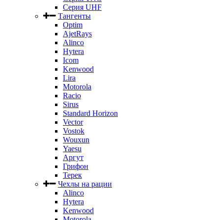
Серия UHF
Тангенты
Optim
AjetRays
Alinco
Hytera
Icom
Kenwood
Lira
Motorola
Racio
Sirus
Standard Horizon
Vector
Vostok
Wouxun
Yaesu
Аргут
Грифон
Терек
Чехлы на рации
Alinco
Hytera
Kenwood
Motorola