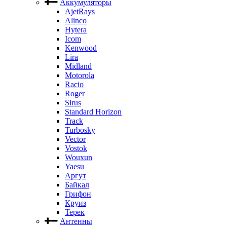
Аккумуляторы
AjetRays
Alinco
Hytera
Icom
Kenwood
Lira
Midland
Motorola
Racio
Roger
Sirus
Standard Horizon
Track
Turbosky
Vector
Vostok
Wouxun
Yaesu
Аргут
Байкал
Грифон
Круиз
Терек
Антенны