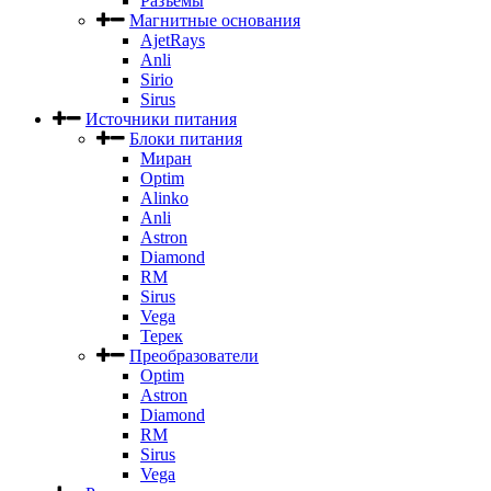
Разъемы
Магнитные основания
AjetRays
Anli
Sirio
Sirus
Источники питания
Блоки питания
Миран
Optim
Alinko
Anli
Astron
Diamond
RM
Sirus
Vega
Терек
Преобразователи
Optim
Astron
Diamond
RM
Sirus
Vega