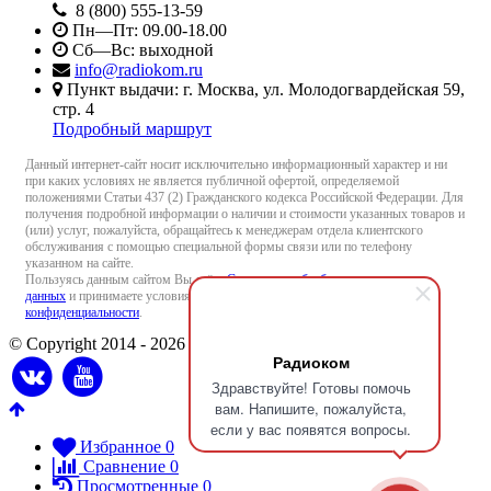
8 (800) 555-13-59
Пн—Пт: 09.00-18.00
Сб—Вс: выходной
info@radiokom.ru
Пункт выдачи: г. Москва, ул. Молодогвардейская 59,
стр. 4
Подробный маршрут
Данный интернет-сайт носит исключительно информационный характер и ни
при каких условиях не является публичной офертой, определяемой
положениями Статьи 437 (2) Гражданского кодекса Российской Федерации. Для
получения подробной информации о наличии и стоимости указанных товаров и
(или) услуг, пожалуйста, обращайтесь к менеджерам отдела клиентского
обслуживания с помощью специальной формы связи или по телефону
указанном на сайте.
Пользуясь данным сайтом Вы даёте
Согласие на обработку персональных
данных
и принимаете условия
Пользовательского соглашения
и
Политики
конфиденциальности
.
© Copyright 2014 - 2026 Radiokom.ru
Радиоком
Здравствуйте! Готовы помочь
вам. Напишите, пожалуйста,
если у вас появятся вопросы.
Избранное
0
Сравнение
0
Просмотренные
0