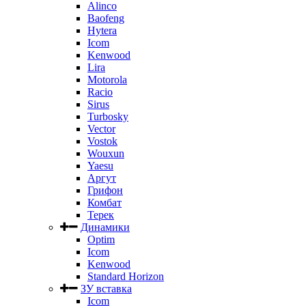
Alinco
Baofeng
Hytera
Icom
Kenwood
Lira
Motorola
Racio
Sirus
Turbosky
Vector
Vostok
Wouxun
Yaesu
Аргут
Грифон
Комбат
Терек
Динамики
Optim
Icom
Kenwood
Standard Horizon
ЗУ вставка
Icom