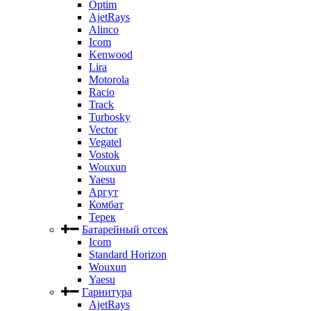
Optim
AjetRays
Alinco
Icom
Kenwood
Lira
Motorola
Racio
Track
Turbosky
Vector
Vegatel
Vostok
Wouxun
Yaesu
Аргут
Комбат
Терек
Батарейный отсек
Icom
Standard Horizon
Wouxun
Yaesu
Гарнитура
AjetRays