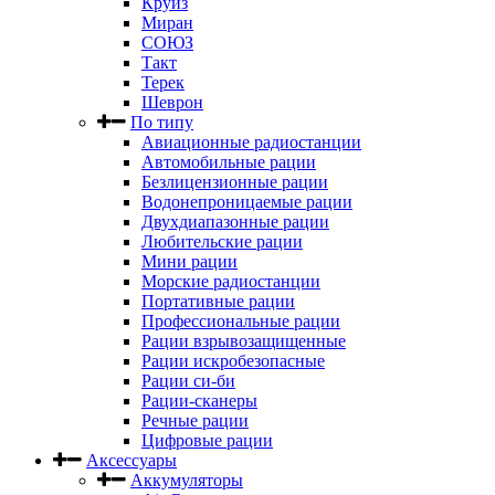
Круиз
Миран
СОЮЗ
Такт
Терек
Шеврон
По типу
Авиационные радиостанции
Автомобильные рации
Безлицензионные рации
Водонепроницаемые рации
Двухдиапазонные рации
Любительские рации
Мини рации
Морские радиостанции
Портативные рации
Профессиональные рации
Рации взрывозащищенные
Рации искробезопасные
Рации си-би
Рации-сканеры
Речные рации
Цифровые рации
Аксессуары
Аккумуляторы