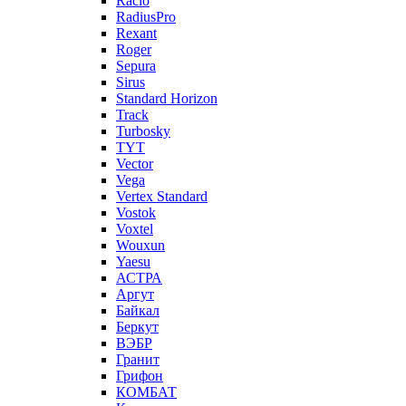
Racio
RadiusPro
Rexant
Roger
Sepura
Sirus
Standard Horizon
Track
Turbosky
TYT
Vector
Vega
Vertex Standard
Vostok
Voxtel
Wouxun
Yaesu
АСТРА
Аргут
Байкал
Беркут
ВЭБР
Гранит
Грифон
КОМБАТ