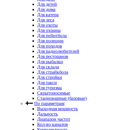
Для детей
Для дома
Для катера
Для леса
Для охоты
Для охраны
Для пейнтбола
Для полиции
Для походов
Для радиолюбителей
Для ресторанов
Для рыбалки
Для склада
Для страйкбола
Для стройки
Для такси
Для туризма
Скрытоносимые
Стационарные (базовые)
По параметрам
Выходная мощность
Дальность
Диапазон частот
Кол-во каналов
Комплектность