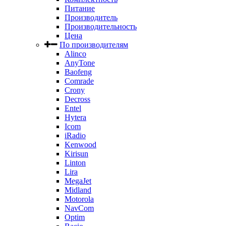
Питание
Производитель
Производительность
Цена
По производителям
Alinco
AnyTone
Baofeng
Comrade
Crony
Decross
Entel
Hytera
Icom
iRadio
Kenwood
Kirisun
Linton
Lira
MegaJet
Midland
Motorola
NavCom
Optim