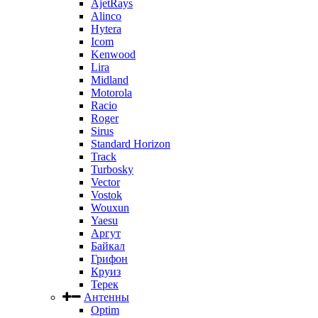
AjetRays
Alinco
Hytera
Icom
Kenwood
Lira
Midland
Motorola
Racio
Roger
Sirus
Standard Horizon
Track
Turbosky
Vector
Vostok
Wouxun
Yaesu
Аргут
Байкал
Грифон
Круиз
Терек
Антенны
Optim