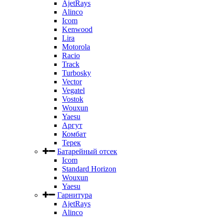
AjetRays
Alinco
Icom
Kenwood
Lira
Motorola
Racio
Track
Turbosky
Vector
Vegatel
Vostok
Wouxun
Yaesu
Аргут
Комбат
Терек
Батарейный отсек
Icom
Standard Horizon
Wouxun
Yaesu
Гарнитура
AjetRays
Alinco