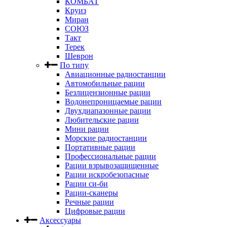
КОМБАТ
Круиз
Миран
СОЮЗ
Такт
Терек
Шеврон
По типу
Авиационные радиостанции
Автомобильные рации
Безлицензионные рации
Водонепроницаемые рации
Двухдиапазонные рации
Любительские рации
Мини рации
Морские радиостанции
Портативные рации
Профессиональные рации
Рации взрывозащищенные
Рации искробезопасные
Рации си-би
Рации-сканеры
Речные рации
Цифровые рации
Аксессуары