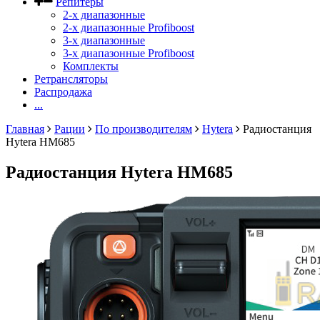
Репитеры
2-х диапазонные
2-х диапазонные Profiboost
3-х диапазонные
3-х диапазонные Profiboost
Комплекты
Ретрансляторы
Распродажа
...
Главная
Рации
По производителям
Hytera
Радиостанция
Hytera HM685
Радиостанция Hytera HM685