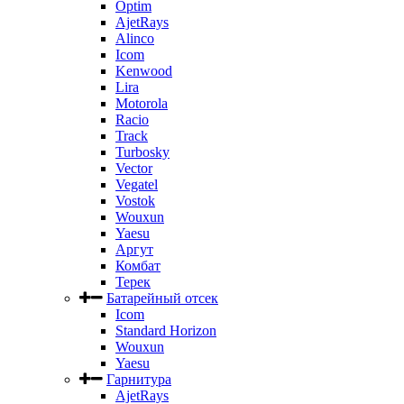
Optim
AjetRays
Alinco
Icom
Kenwood
Lira
Motorola
Racio
Track
Turbosky
Vector
Vegatel
Vostok
Wouxun
Yaesu
Аргут
Комбат
Терек
Батарейный отсек
Icom
Standard Horizon
Wouxun
Yaesu
Гарнитура
AjetRays