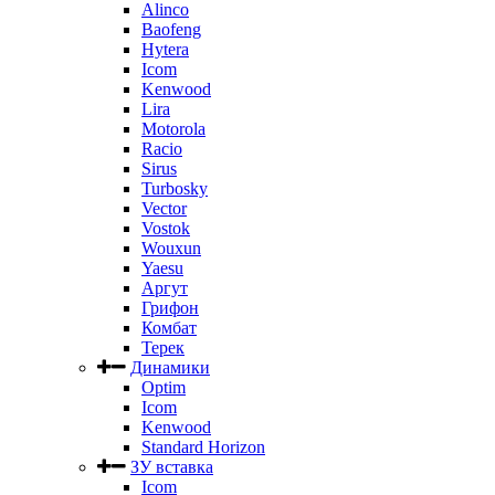
Alinco
Baofeng
Hytera
Icom
Kenwood
Lira
Motorola
Racio
Sirus
Turbosky
Vector
Vostok
Wouxun
Yaesu
Аргут
Грифон
Комбат
Терек
Динамики
Optim
Icom
Kenwood
Standard Horizon
ЗУ вставка
Icom