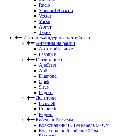
Racio
Standard Horizon
Vector
Yaesu
Аргут
Терек
Антенно-Фидерные устройства
Антенны на рации
Автомобильные
Базовые
Грозозащита
AjetRays
Anli
Diamond
Opek
Sirus
Радиал
Делители
PicoCell
Remotek
Радиал
Кабель и Разъемы
Коаксиальный СВЧ кабель 50 Ом
Коаксиальный кабель 50 Ом