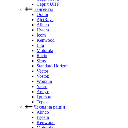
Серия UHF
Тангенты
Optim
AjetRays
Alinco
Hytera
Icom
Kenwood
Lira
Motorola
Racio
Sirus
Standard Horizon
Vector
Vostok
Wouxun
Yaesu
Аргут
Грифон
Терек
Чехлы на рации
Alinco
Hytera
Kenwood
Motorola