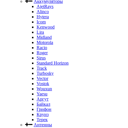
Аккумуляторы
AjetRays
Alinco
Hytera
Icom
Kenwood
Lira
Midland
Motorola
Racio
Roger
Sirus
Standard Horizon
Track
Turbosky
Vector
Vostok
Wouxun
Yaesu
Аргут
Байкал
Грифон
Круиз
Терек
Антенны