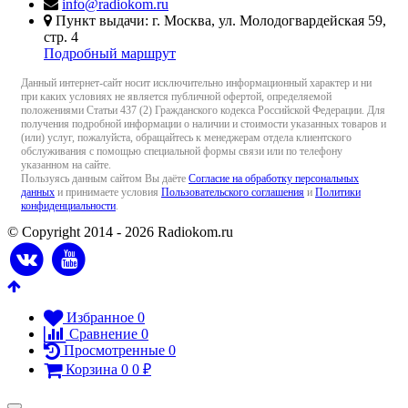
info@radiokom.ru
Пункт выдачи: г. Москва, ул. Молодогвардейская 59,
стр. 4
Подробный маршрут
Данный интернет-сайт носит исключительно информационный характер и ни
при каких условиях не является публичной офертой, определяемой
положениями Статьи 437 (2) Гражданского кодекса Российской Федерации. Для
получения подробной информации о наличии и стоимости указанных товаров и
(или) услуг, пожалуйста, обращайтесь к менеджерам отдела клиентского
обслуживания с помощью специальной формы связи или по телефону
указанном на сайте.
Пользуясь данным сайтом Вы даёте
Согласие на обработку персональных
данных
и принимаете условия
Пользовательского соглашения
и
Политики
конфиденциальности
.
© Copyright 2014 - 2026 Radiokom.ru
Избранное
0
Сравнение
0
Просмотренные
0
Корзина
0
0
₽