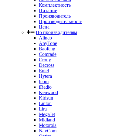
Комплектность
Питание
Производитель
Производительность
Цена
По производителям
Alinco
AnyTone
Baofeng
Comrade
Crony
Decross
Entel
Hytera
Icom
iRadio
Kenwood
Kirisun
Linton
Lira
MegaJet
Midland
Motorola
NavCom