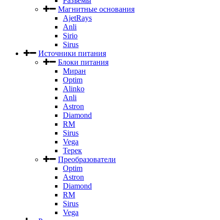
Разъемы
Магнитные основания
AjetRays
Anli
Sirio
Sirus
Источники питания
Блоки питания
Миран
Optim
Alinko
Anli
Astron
Diamond
RM
Sirus
Vega
Терек
Преобразователи
Optim
Astron
Diamond
RM
Sirus
Vega