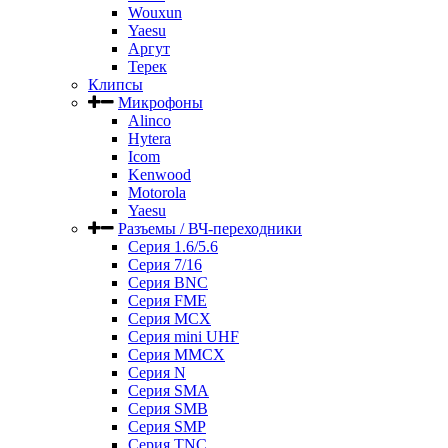
Wouxun
Yaesu
Аргут
Терек
Клипсы
Микрофоны
Alinco
Hytera
Icom
Kenwood
Motorola
Yaesu
Разъемы / ВЧ-переходники
Серия 1.6/5.6
Серия 7/16
Серия BNC
Серия FME
Серия MCX
Серия mini UHF
Серия MMCX
Серия N
Серия SMA
Серия SMB
Серия SMP
Серия TNC