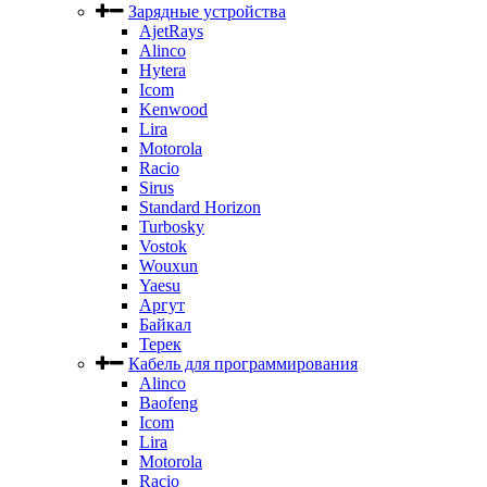
Зарядные устройства
AjetRays
Alinco
Hytera
Icom
Kenwood
Lira
Motorola
Racio
Sirus
Standard Horizon
Turbosky
Vostok
Wouxun
Yaesu
Аргут
Байкал
Терек
Кабель для программирования
Alinco
Baofeng
Icom
Lira
Motorola
Racio