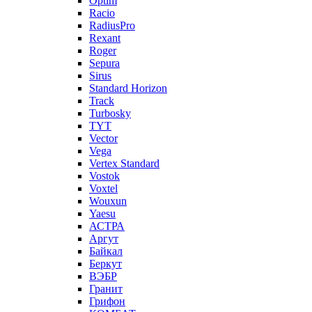
Optim
Racio
RadiusPro
Rexant
Roger
Sepura
Sirus
Standard Horizon
Track
Turbosky
TYT
Vector
Vega
Vertex Standard
Vostok
Voxtel
Wouxun
Yaesu
АСТРА
Аргут
Байкал
Беркут
ВЭБР
Гранит
Грифон