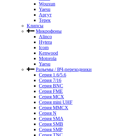
Wouxun
Yaesu
Аргут
Терек
Клипсы
Микрофоны
Alinco
Hytera
Icom
Kenwood
Motorola
Yaesu
Разъемы / ВЧ-переходники
Серия 1.6/5.6
Серия 7/16
Серия BNC
Серия FME
Серия MCX
Серия mini UHF
Серия MMCX
Серия N
Серия SMA
Серия SMB
Серия SMP
Серия TNC