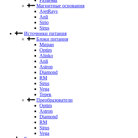
Разъемы
Магнитные основания
AjetRays
Anli
Sirio
Sirus
Источники питания
Блоки питания
Миран
Optim
Alinko
Anli
Astron
Diamond
RM
Sirus
Vega
Терек
Преобразователи
Optim
Astron
Diamond
RM
Sirus
Vega