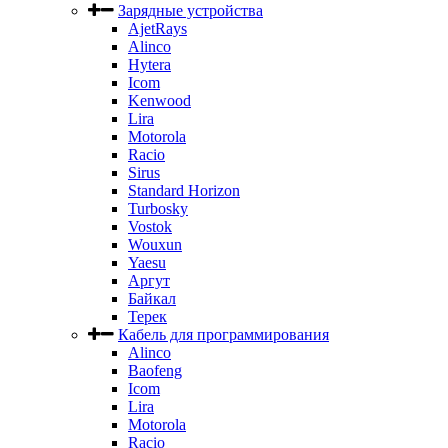
Зарядные устройства
AjetRays
Alinco
Hytera
Icom
Kenwood
Lira
Motorola
Racio
Sirus
Standard Horizon
Turbosky
Vostok
Wouxun
Yaesu
Аргут
Байкал
Терек
Кабель для программирования
Alinco
Baofeng
Icom
Lira
Motorola
Racio