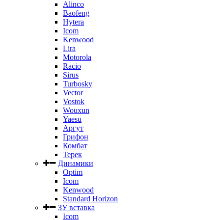
Alinco
Baofeng
Hytera
Icom
Kenwood
Lira
Motorola
Racio
Sirus
Turbosky
Vector
Vostok
Wouxun
Yaesu
Аргут
Грифон
Комбат
Терек
Динамики
Optim
Icom
Kenwood
Standard Horizon
ЗУ вставка
Icom