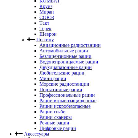
КОМБАТ
Круиз
Миран
СОЮЗ
Такт
Терек
Шеврон
По типу
Авиационные радиостанции
Автомобильные рации
Безлицензионные рации
Водонепроницаемые рации
Двухдиапазонные рации
Любительские рации
Мини рации
Морские радиостанции
Портативные рации
Профессиональные рации
Рации взрывозащищенные
Рации искробезопасные
Рации си-би
Рации-сканеры
Речные рации
Цифровые рации
Аксессуары