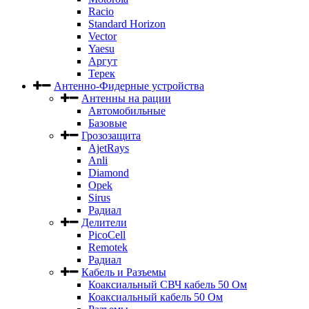
Racio
Standard Horizon
Vector
Yaesu
Аргут
Терек
Антенно-Фидерные устройства
Антенны на рации
Автомобильные
Базовые
Грозозащита
AjetRays
Anli
Diamond
Opek
Sirus
Радиал
Делители
PicoCell
Remotek
Радиал
Кабель и Разъемы
Коаксиальный СВЧ кабель 50 Ом
Коаксиальный кабель 50 Ом