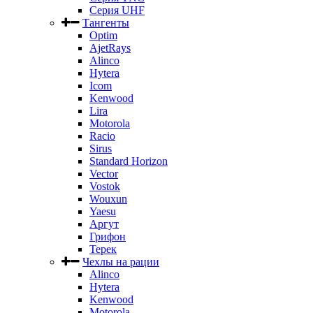
Серия UHF
Тангенты
Optim
AjetRays
Alinco
Hytera
Icom
Kenwood
Lira
Motorola
Racio
Sirus
Standard Horizon
Vector
Vostok
Wouxun
Yaesu
Аргут
Грифон
Терек
Чехлы на рации
Alinco
Hytera
Kenwood
Motorola