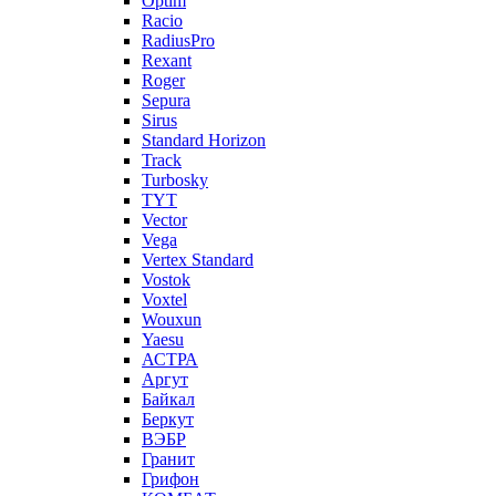
Optim
Racio
RadiusPro
Rexant
Roger
Sepura
Sirus
Standard Horizon
Track
Turbosky
TYT
Vector
Vega
Vertex Standard
Vostok
Voxtel
Wouxun
Yaesu
АСТРА
Аргут
Байкал
Беркут
ВЭБР
Гранит
Грифон