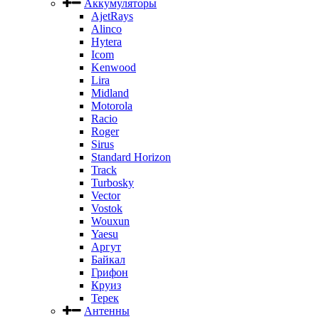
Аккумуляторы
AjetRays
Alinco
Hytera
Icom
Kenwood
Lira
Midland
Motorola
Racio
Roger
Sirus
Standard Horizon
Track
Turbosky
Vector
Vostok
Wouxun
Yaesu
Аргут
Байкал
Грифон
Круиз
Терек
Антенны