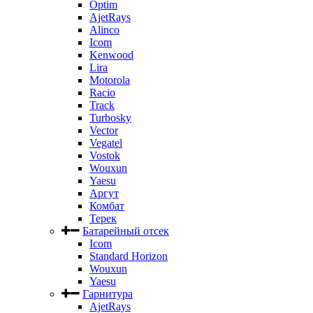
Optim
AjetRays
Alinco
Icom
Kenwood
Lira
Motorola
Racio
Track
Turbosky
Vector
Vegatel
Vostok
Wouxun
Yaesu
Аргут
Комбат
Терек
Батарейный отсек
Icom
Standard Horizon
Wouxun
Yaesu
Гарнитура
AjetRays