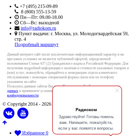
+7 (495) 215-09-89
8 (800) 555-13-59
Пн—Пт: 09.00-18.00
Сб—Вс: выходной
info@radiokom.ru
Пункт выдачи: г. Москва, ул. Молодогвардейская 59,
стр. 4
Подробный маршрут
Данный интернет-сайт носит исключительно информационный характер и ни
при каких условиях не является публичной офертой, определяемой
положениями Статьи 437 (2) Гражданского кодекса Российской Федерации. Для
получения подробной информации о наличии и стоимости указанных товаров и
(или) услуг, пожалуйста, обращайтесь к менеджерам отдела клиентского
обслуживания с помощью специальной формы связи или по телефону
указанном на сайте.
Пользуясь данным сайтом Вы даёте
Согласие на обработку персональных
данных
и принимаете условия
Пользовательского соглашения
и
Политики
конфиденциальности
.
© Copyright 2014 - 2026 Radiokom.ru
Радиоком
Здравствуйте! Готовы помочь
вам. Напишите, пожалуйста,
если у вас появятся вопросы.
Избранное
0