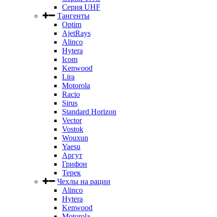
Серия UHF
Тангенты
Optim
AjetRays
Alinco
Hytera
Icom
Kenwood
Lira
Motorola
Racio
Sirus
Standard Horizon
Vector
Vostok
Wouxun
Yaesu
Аргут
Грифон
Терек
Чехлы на рации
Alinco
Hytera
Kenwood
Motorola