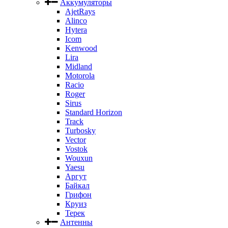
Аккумуляторы
AjetRays
Alinco
Hytera
Icom
Kenwood
Lira
Midland
Motorola
Racio
Roger
Sirus
Standard Horizon
Track
Turbosky
Vector
Vostok
Wouxun
Yaesu
Аргут
Байкал
Грифон
Круиз
Терек
Антенны