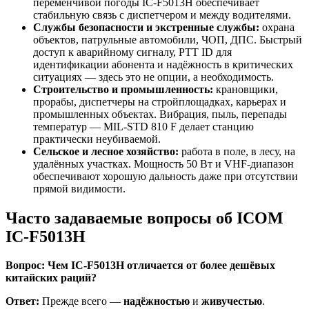
переменчивой погоды IC-F5013H обеспечивает
стабильную связь с диспетчером и между водителями.
Службы безопасности и экстренные службы:
охрана
объектов, патрульные автомобили, ЧОП, ДПС. Быстрый
доступ к аварийному сигналу, PTT ID для
идентификации абонента и надёжность в критических
ситуациях — здесь это не опции, а необходимость.
Строительство и промышленность:
крановщики,
прорабы, диспетчеры на стройплощадках, карьерах и
промышленных объектах. Вибрация, пыль, перепады
температур — MIL-STD 810 F делает станцию
практически неубиваемой.
Сельское и лесное хозяйство:
работа в поле, в лесу, на
удалённых участках. Мощность 50 Вт и VHF-диапазон
обеспечивают хорошую дальность даже при отсутствии
прямой видимости.
Часто задаваемые вопросы об ICOM
IC-F5013H
Вопрос: Чем IC-F5013H отличается от более дешёвых
китайских раций?
Ответ:
Прежде всего —
надёжностью
и
живучестью
.