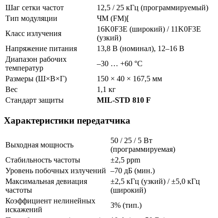
Шаг сетки частот
12,5 / 25 кГц (программируемый)
Тип модуляции
ЧМ (FM)[
16K0F3E (широкий) / 11K0F3E
Класс излучения
(узкий)
Напряжение питания
13,8 В (номинал), 12–16 В
Диапазон рабочих
–30 … +60 °C
температур
Размеры (Ш×В×Г)
150 × 40 × 167,5 мм
Вес
1,1 кг
Стандарт защиты
MIL-STD 810 F
Характеристики передатчика
50 / 25 / 5 Вт
Выходная мощность
(программируемая)
Стабильность частоты
±2,5 ppm
Уровень побочных излучений
–70 дБ (мин.)
Максимальная девиация
±2,5 кГц (узкий) / ±5,0 кГц
частоты
(широкий)
Коэффициент нелинейных
3% (тип.)
искажений