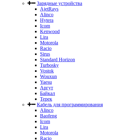
Зарядные устройства
AjetRays
Alinco
Hytera
Icom
Kenwood
Lira
Motorola
Racio
Sirus
Standard Horizon
Turbosky
Vostok
Wouxun
Yaesu
Аргут
Байкал
Терек
Кабель для программирования
Alinco
Baofeng
Icom
Lira
Motorola
Racio