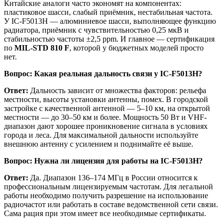
Китайские аналоги часто экономят на компонентах:
пластиковое шасси, слабый приёмник, нестабильная частота.
У IC-F5013H — алюминиевое шасси, выполняющее функцию
радиатора, приёмник с чувствительностью 0,25 мкВ и
стабильностью частоты ±2,5 ppm. И главное — сертификация
по
MIL-STD 810 F
, которой у бюджетных моделей просто
нет.
Вопрос: Какая реальная дальность связи у IC-F5013H?
Ответ:
Дальность зависит от множества факторов: рельефа
местности, высоты установки антенны, помех. В городской
застройке с качественной антенной — 5–10 км, на открытой
местности — до 30–50 км и более. Мощность 50 Вт и VHF-
диапазон дают хорошее проникновение сигнала в условиях
города и леса. Для максимальной дальности используйте
внешнюю антенну с усилением и поднимайте её выше.
Вопрос: Нужна ли лицензия для работы на IC-F5013H?
Ответ:
Да. Диапазон 136–174 МГц в России относится к
профессиональным лицензируемым частотам. Для легальной
работы необходимо получить разрешение на использование
радиочастот или работать в составе ведомственной сети связи.
Сама рация при этом имеет все необходимые сертификаты.