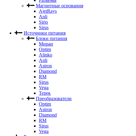
Разъемы
Магнитные основания
AjetRays
Anli
Sirio
Sirus
Источники питания
Блоки питания
Миран
Optim
Alinko
Anli
Astron
Diamond
RM
Sirus
Vega
Терек
Преобразователи
Optim
Astron
Diamond
RM
Sirus
Vega