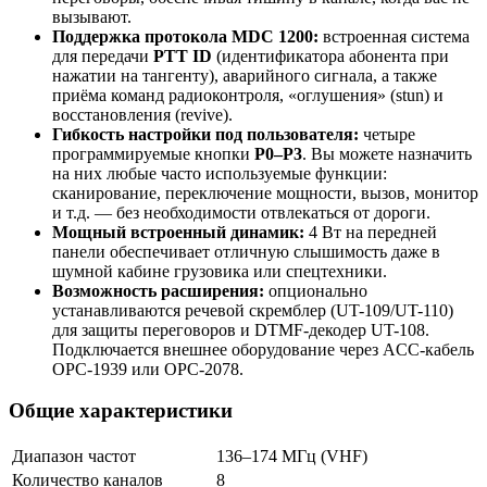
вызывают.
Поддержка протокола MDC 1200:
встроенная система
для передачи
PTT ID
(идентификатора абонента при
нажатии на тангенту), аварийного сигнала, а также
приёма команд радиоконтроля, «оглушения» (stun) и
восстановления (revive).
Гибкость настройки под пользователя:
четыре
программируемые кнопки
P0–P3
. Вы можете назначить
на них любые часто используемые функции:
сканирование, переключение мощности, вызов, монитор
и т.д. — без необходимости отвлекаться от дороги.
Мощный встроенный динамик:
4 Вт на передней
панели обеспечивает отличную слышимость даже в
шумной кабине грузовика или спецтехники.
Возможность расширения:
опционально
устанавливаются речевой скремблер (UT-109/UT-110)
для защиты переговоров и DTMF-декодер UT-108.
Подключается внешнее оборудование через ACC-кабель
OPC-1939 или OPC-2078.
Общие характеристики
Диапазон частот
136–174 МГц (VHF)
Количество каналов
8