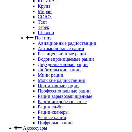
КОМБАТ
Круиз
Миран
СОЮЗ
Такт
Терек
Шеврон
По типу
Авиационные радиостанции
Автомобильные рации
Безлицензионные рации
Водонепроницаемые рации
Двухдиапазонные рации
Любительские рации
Мини рации
Морские радиостанции
Портативные рации
Профессиональные рации
Рации взрывозащищенные
Рации искробезопасные
Рации си-би
Рации-сканеры
Речные рации
Цифровые рации
Аксессуары