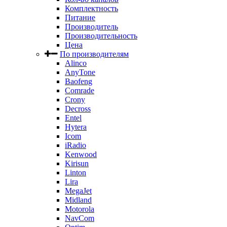
Комплектность
Питание
Производитель
Производительность
Цена
По производителям
Alinco
AnyTone
Baofeng
Comrade
Crony
Decross
Entel
Hytera
Icom
iRadio
Kenwood
Kirisun
Linton
Lira
MegaJet
Midland
Motorola
NavCom