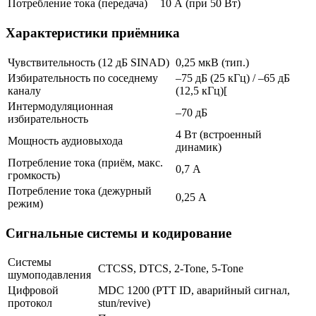
Потребление тока (передача)
10 А (при 50 Вт)
Характеристики приёмника
Чувствительность (12 дБ SINAD)
0,25 мкВ (тип.)
Избирательность по соседнему
–75 дБ (25 кГц) / –65 дБ
каналу
(12,5 кГц)[
Интермодуляционная
–70 дБ
избирательность
4 Вт (встроенный
Мощность аудиовыхода
динамик)
Потребление тока (приём, макс.
0,7 А
громкость)
Потребление тока (дежурный
0,25 А
режим)
Сигнальные системы и кодирование
Системы
CTCSS, DTCS, 2-Tone, 5-Tone
шумоподавления
Цифровой
MDC 1200 (PTT ID, аварийный сигнал,
протокол
stun/revive)