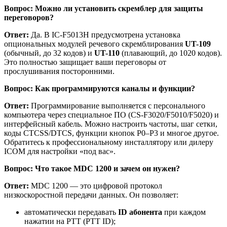
Вопрос: Можно ли установить скремблер для защиты
переговоров?
Ответ:
Да. В IC-F5013H предусмотрена установка
опциональных модулей речевого скремблирования
UT-109
(обычный, до 32 кодов) и
UT-110
(плавающий, до 1020 кодов).
Это полностью защищает ваши переговоры от
прослушивания посторонними.
Вопрос: Как программируются каналы и функции?
Ответ:
Программирование выполняется с персонального
компьютера через специальное ПО (CS-F3020/F5010/F5020) и
интерфейсный кабель. Можно настроить частоты, шаг сетки,
коды CTCSS/DTCS, функции кнопок P0–P3 и многое другое.
Обратитесь к профессиональному инсталлятору или дилеру
ICOM для настройки «под вас».
Вопрос: Что такое MDC 1200 и зачем он нужен?
Ответ:
MDC 1200 — это цифровой протокол
низкоскоростной передачи данных. Он позволяет:
автоматически передавать
ID абонента
при каждом
нажатии на PTT (PTT ID);