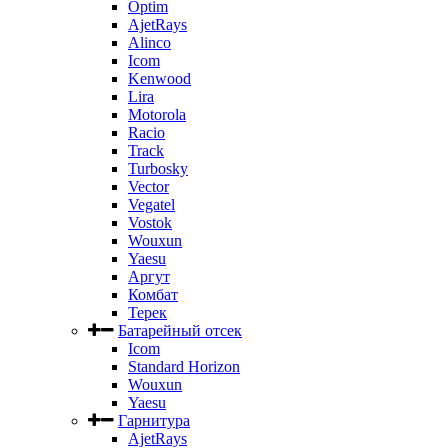
Optim
AjetRays
Alinco
Icom
Kenwood
Lira
Motorola
Racio
Track
Turbosky
Vector
Vegatel
Vostok
Wouxun
Yaesu
Аргут
Комбат
Терек
Батарейный отсек
Icom
Standard Horizon
Wouxun
Yaesu
Гарнитура
AjetRays