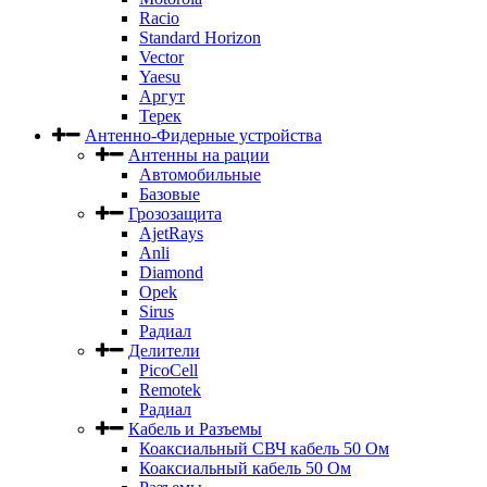
Racio
Standard Horizon
Vector
Yaesu
Аргут
Терек
Антенно-Фидерные устройства
Антенны на рации
Автомобильные
Базовые
Грозозащита
AjetRays
Anli
Diamond
Opek
Sirus
Радиал
Делители
PicoCell
Remotek
Радиал
Кабель и Разъемы
Коаксиальный СВЧ кабель 50 Ом
Коаксиальный кабель 50 Ом