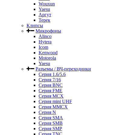
Wouxun
Yaesu
Аргут
Терек
Клипсы
Микрофоны
Alinco
Hytera
Icom
Kenwood
Motorola
Yaesu
Разъемы / ВЧ-переходники
Серия 1.6/5.6
Серия 7/16
Серия BNC
Серия FME
Серия MCX
Серия mini UHF
Серия MMCX
Серия N
Серия SMA
Серия SMB
Серия SMP
Серия TNC