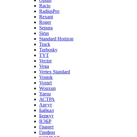
Optim
Racio
RadiusPro
Rexant
Roger
Sepura
Sirus
Standard Horizon
Track
Turbosky
TYT
Vector
Vega
Vertex Standard
Vostok
Voxtel
Wouxun
Yaesu
АСТРА
Аргут
Байкал
Беркут
ВЭБР
Гранит
Грифон