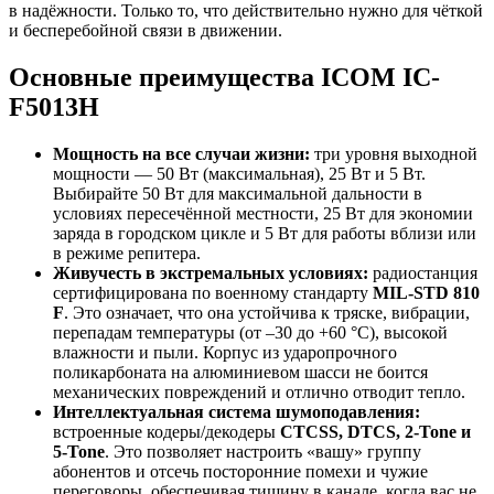
в надёжности. Только то, что действительно нужно для чёткой
и бесперебойной связи в движении.
Основные преимущества ICOM IC-
F5013H
Мощность на все случаи жизни:
три уровня выходной
мощности — 50 Вт (максимальная), 25 Вт и 5 Вт.
Выбирайте 50 Вт для максимальной дальности в
условиях пересечённой местности, 25 Вт для экономии
заряда в городском цикле и 5 Вт для работы вблизи или
в режиме репитера.
Живучесть в экстремальных условиях:
радиостанция
сертифицирована по военному стандарту
MIL-STD 810
F
. Это означает, что она устойчива к тряске, вибрации,
перепадам температуры (от –30 до +60 °C), высокой
влажности и пыли. Корпус из ударопрочного
поликарбоната на алюминиевом шасси не боится
механических повреждений и отлично отводит тепло.
Интеллектуальная система шумоподавления:
встроенные кодеры/декодеры
CTCSS, DTCS, 2-Tone и
5-Tone
. Это позволяет настроить «вашу» группу
абонентов и отсечь посторонние помехи и чужие
переговоры, обеспечивая тишину в канале, когда вас не