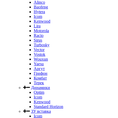
Alinco
Baofeng
Hytera
Icom
Kenwood
Lira
Motorola
Racio
Sirus
Turbosky
Vector
Vostok
Wouxun
Yaesu
Аргут
Грифон
Комбат
Терек
Динамики
Optim
Icom
Kenwood
Standard Horizon
ЗУ вставка
Icom