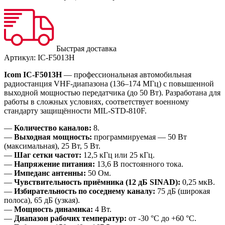
Быстрая доставка
Артикул:
IC-F5013H
Icom IC-F5013H
— профессиональная автомобильная
радиостанция VHF-диапазона (136–174 МГц) с повышенной
выходной мощностью передатчика (до 50 Вт). Разработана для
работы в сложных условиях, соответствует военному
стандарту защищённости MIL-STD-810F.
—
Количество каналов:
8.
—
Выходная мощность:
программируемая — 50 Вт
(максимальная), 25 Вт, 5 Вт.
—
Шаг сетки частот:
12,5 кГц или 25 кГц.
—
Напряжение питания:
13,6 В постоянного тока.
—
Импеданс антенны:
50 Ом.
—
Чувствительность приёмника (12 дБ SINAD):
0,25 мкВ.
—
Избирательность по соседнему каналу:
75 дБ (широкая
полоса), 65 дБ (узкая).
—
Мощность динамика:
4 Вт.
—
Диапазон рабочих температур:
от -30 °C до +60 °C.