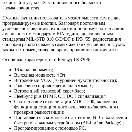
и чистый звук, за счёт установленного большого
громкоговорителя.
Нужные функции пользователь может вывести сам на две
программируемые кнопки. Благодаря постоянным
усовершенствованиям технологии и полному соответствию
американским стандартам EIA, одиннадцати военным
стандартам MIL-STD 810 C/D/E/F и IP54/55, радиостанция
способна работать даже в самых жёстких условиях: в глухих
закрытых помещениях, во время проливного дождя и т.п.
Основные характеристики Кенвуд TK3306:
16 каналов памяти;
Выходная мощность 4 Вт;
Встроенный VOX (10 уровней чувствительности);
Голосовое сопровождение на 5 языках;
Встроенный голосовой скремблер;
FleetSync plus DTMF, QT, DQT сигнализация;
Соответствие сигнализации MDC-1200, включены
функции дистанционного отключения/включения и
проверки радиостанции;
Поставляется в комплекте с антенной, Ni-Cd батареей и
быстрым зарядным устройством (All-In-One Package) ;
Программирование с помощью PC.