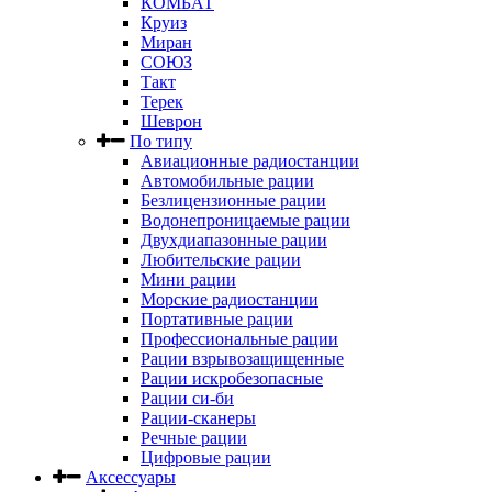
КОМБАТ
Круиз
Миран
СОЮЗ
Такт
Терек
Шеврон
По типу
Авиационные радиостанции
Автомобильные рации
Безлицензионные рации
Водонепроницаемые рации
Двухдиапазонные рации
Любительские рации
Мини рации
Морские радиостанции
Портативные рации
Профессиональные рации
Рации взрывозащищенные
Рации искробезопасные
Рации си-би
Рации-сканеры
Речные рации
Цифровые рации
Аксессуары