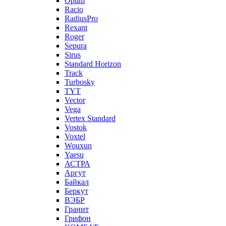
Optim
Racio
RadiusPro
Rexant
Roger
Sepura
Sirus
Standard Horizon
Track
Turbosky
TYT
Vector
Vega
Vertex Standard
Vostok
Voxtel
Wouxun
Yaesu
АСТРА
Аргут
Байкал
Беркут
ВЭБР
Гранит
Грифон