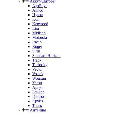
Аккумуляторы
AjetRays
Alinco
Hytera
Icom
Kenwood
Lira
Midland
Motorola
Racio
Roger
Sirus
Standard Horizon
Track
Turbosky
Vector
Vostok
Wouxun
Yaesu
Аргут
Байкал
Грифон
Круиз
Терек
Антенны