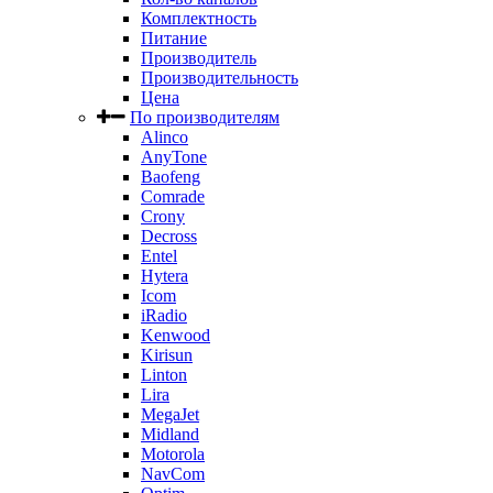
Комплектность
Питание
Производитель
Производительность
Цена
По производителям
Alinco
AnyTone
Baofeng
Comrade
Crony
Decross
Entel
Hytera
Icom
iRadio
Kenwood
Kirisun
Linton
Lira
MegaJet
Midland
Motorola
NavCom