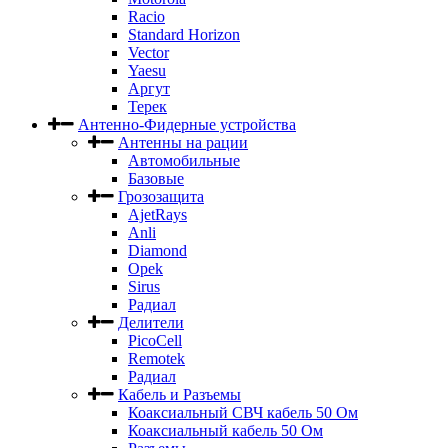
Racio
Standard Horizon
Vector
Yaesu
Аргут
Терек
Антенно-Фидерные устройства
Антенны на рации
Автомобильные
Базовые
Грозозащита
AjetRays
Anli
Diamond
Opek
Sirus
Радиал
Делители
PicoCell
Remotek
Радиал
Кабель и Разъемы
Коаксиальный СВЧ кабель 50 Ом
Коаксиальный кабель 50 Ом