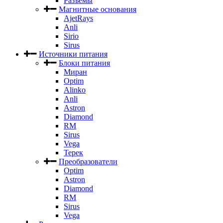
Разъемы
Магнитные основания
AjetRays
Anli
Sirio
Sirus
Источники питания
Блоки питания
Миран
Optim
Alinko
Anli
Astron
Diamond
RM
Sirus
Vega
Терек
Преобразователи
Optim
Astron
Diamond
RM
Sirus
Vega