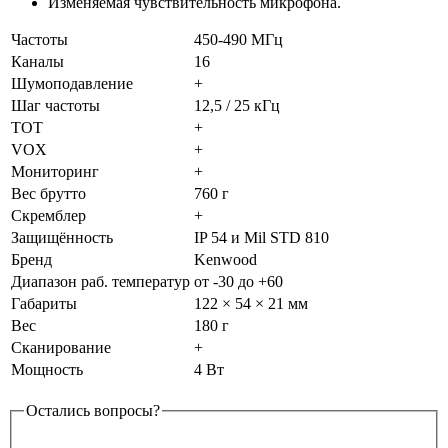
Изменяемая чувствительность микрофона.
Частоты
450-490 МГц
Каналы
16
Шумоподавление
+
Шаг частоты
12,5 / 25 кГц
TOT
+
VOX
+
Мониторинг
+
Вес брутто
760 г
Скремблер
+
Защищённость
IP 54 и Mil STD 810
Бренд
Kenwood
Диапазон раб. температур
от -30 до +60
Габариты
122 × 54 × 21 мм
Вес
180 г
Сканирование
+
Мощность
4 Вт
Остались вопросы?