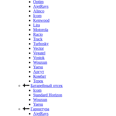
Optim
AjetRays
Alinco
Icom
Kenwood
Lira
Motorola
Racio
Track
Turbosky
Vector
Vegatel
Vostok
Wouxun
Yaesu
Аргут
Комбат
Терек
Батарейный отсек
Icom
Standard Horizon
Wouxun
Yaesu
Гарнитура
AjetRays