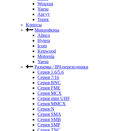
Wouxun
Yaesu
Аргут
Терек
Клипсы
Микрофоны
Alinco
Hytera
Icom
Kenwood
Motorola
Yaesu
Разъемы / ВЧ-переходники
Серия 1.6/5.6
Серия 7/16
Серия BNC
Серия FME
Серия MCX
Серия mini UHF
Серия MMCX
Серия N
Серия SMA
Серия SMB
Серия SMP
Серия TNC