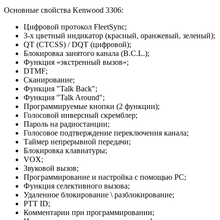
Основные свойства Kenwood 3306:
Цифровой протокол FleetSync;
3-х цветный индикатор (красный, оранжевый, зеленый);
QT (CTCSS) / DQT (цифровой);
Блокировка занятого канала (B.C.L.);
Функция «экстренный вызов»;
DTMF;
Сканирование;
Функция "Talk Back";
Функция "Talk Around";
Программируемые кнопки (2 функции);
Голосовой инверсный скремблер;
Пароль на радиостанции;
Голосовое подтверждение переключения канала;
Таймер непрерывной передачи;
Блокировка клавиатуры;
VOX;
Звуковой вызов;
Программирование и настройка с помощью PC;
Функция селективного вызова;
Удаленное блокирование \ разблокирование;
PTT ID;
Комментарии при программировании;