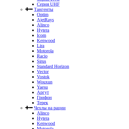
Серия UHF
Тангенты
Optim
AjetRays
Alinco
Hytera
Icom
Kenwood
Lira
Motorola
Racio
Sirus
Standard Horizon
Vector
Vostok
Wouxun
Yaesu
Аргут
Грифон
Терек
Чехлы на рации
Alinco
Hytera
Kenwood
Motorola