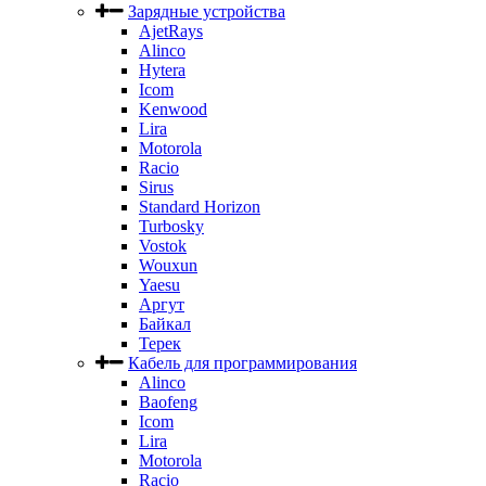
Зарядные устройства
AjetRays
Alinco
Hytera
Icom
Kenwood
Lira
Motorola
Racio
Sirus
Standard Horizon
Turbosky
Vostok
Wouxun
Yaesu
Аргут
Байкал
Терек
Кабель для программирования
Alinco
Baofeng
Icom
Lira
Motorola
Racio