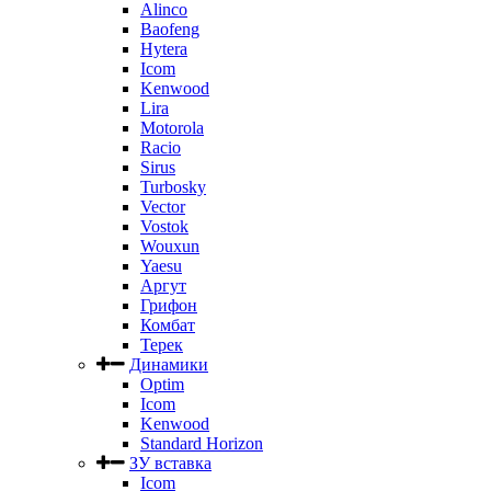
Alinco
Baofeng
Hytera
Icom
Kenwood
Lira
Motorola
Racio
Sirus
Turbosky
Vector
Vostok
Wouxun
Yaesu
Аргут
Грифон
Комбат
Терек
Динамики
Optim
Icom
Kenwood
Standard Horizon
ЗУ вставка
Icom