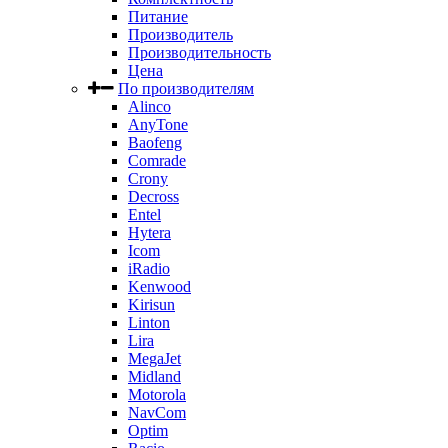
Питание
Производитель
Производительность
Цена
По производителям
Alinco
AnyTone
Baofeng
Comrade
Crony
Decross
Entel
Hytera
Icom
iRadio
Kenwood
Kirisun
Linton
Lira
MegaJet
Midland
Motorola
NavCom
Optim