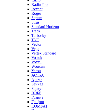
Racio
RadiusPro
Rexant
Roger
Sepura
Sirus
Standard Horizon
Track
Turbosky
TYT
Vector
Vega
Vertex Standard
Vostok
Voxtel
Wouxun
Yaesu
АСТРА
Аргут
Байкал
Беркут
ВЭБР
Гранит
Грифон
КОМБАТ