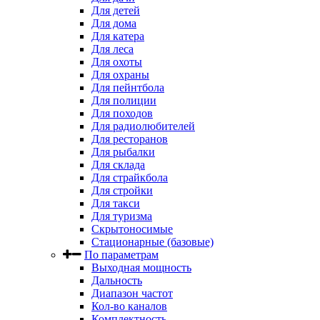
Для детей
Для дома
Для катера
Для леса
Для охоты
Для охраны
Для пейнтбола
Для полиции
Для походов
Для радиолюбителей
Для ресторанов
Для рыбалки
Для склада
Для страйкбола
Для стройки
Для такси
Для туризма
Скрытоносимые
Стационарные (базовые)
По параметрам
Выходная мощность
Дальность
Диапазон частот
Кол-во каналов
Комплектность