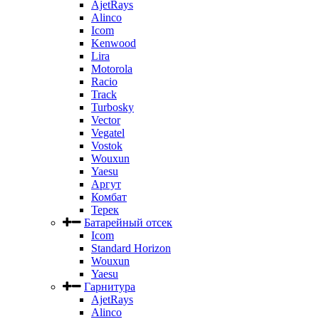
AjetRays
Alinco
Icom
Kenwood
Lira
Motorola
Racio
Track
Turbosky
Vector
Vegatel
Vostok
Wouxun
Yaesu
Аргут
Комбат
Терек
Батарейный отсек
Icom
Standard Horizon
Wouxun
Yaesu
Гарнитура
AjetRays
Alinco