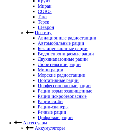
Круиз
Миран
СОЮЗ
Такт
Терек
Шеврон
По типу
Авиационные радиостанции
Автомобильные рации
Безлицензионные рации
Водонепроницаемые рации
Двухдиапазонные рации
Любительские рации
Мини рации
Морские радиостанции
Портативные рации
Профессиональные рации
Рации взрывозащищенные
Рации искробезопасные
Рации си-би
Рации-сканеры
Речные рации
Цифровые рации
Аксессуары
Аккумуляторы