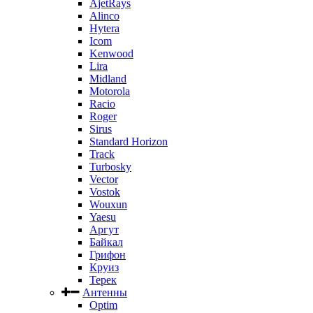
AjetRays
Alinco
Hytera
Icom
Kenwood
Lira
Midland
Motorola
Racio
Roger
Sirus
Standard Horizon
Track
Turbosky
Vector
Vostok
Wouxun
Yaesu
Аргут
Байкал
Грифон
Круиз
Терек
Антенны
Optim