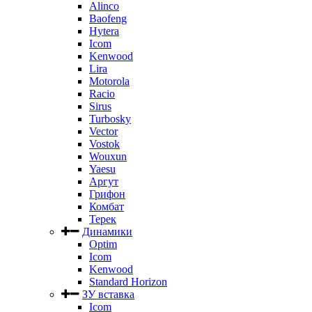
Alinco
Baofeng
Hytera
Icom
Kenwood
Lira
Motorola
Racio
Sirus
Turbosky
Vector
Vostok
Wouxun
Yaesu
Аргут
Грифон
Комбат
Терек
Динамики
Optim
Icom
Kenwood
Standard Horizon
ЗУ вставка
Icom