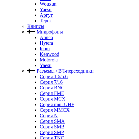
Wouxun
Yaesu
Аргут
Терек
Клипсы
Микрофоны
Alinco
Hytera
Icom
Kenwood
Motorola
Yaesu
Разъемы / ВЧ-переходники
Серия 1.6/5.6
Серия 7/16
Серия BNC
Серия FME
Серия MCX
Серия mini UHF
Серия MMCX
Серия N
Серия SMA
Серия SMB
Серия SMP
Серия TNC