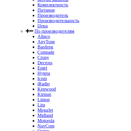
Комплектность
Питание
Производитель
Производительность
Цена
По производителям
Alinco
AnyTone
Baofeng
Comrade
Crony
Decross
Entel
Hytera
Icom
iRadio
Kenwood
Kirisun
Linton
Lira
MegaJet
Midland
Motorola
NavCom