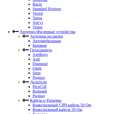
Racio
Standard Horizon
Vector
Yaesu
Аргут
Терек
Антенно-Фидерные устройства
Антенны на рации
Автомобильные
Базовые
Грозозащита
AjetRays
Anli
Diamond
Opek
Sirus
Радиал
Делители
PicoCell
Remotek
Радиал
Кабель и Разъемы
Коаксиальный СВЧ кабель 50 Ом
Коаксиальный кабель 50 Ом