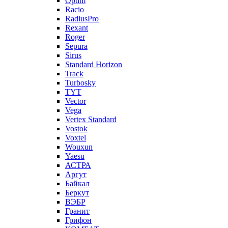
Optim
Racio
RadiusPro
Rexant
Roger
Sepura
Sirus
Standard Horizon
Track
Turbosky
TYT
Vector
Vega
Vertex Standard
Vostok
Voxtel
Wouxun
Yaesu
АСТРА
Аргут
Байкал
Беркут
ВЭБР
Гранит
Грифон