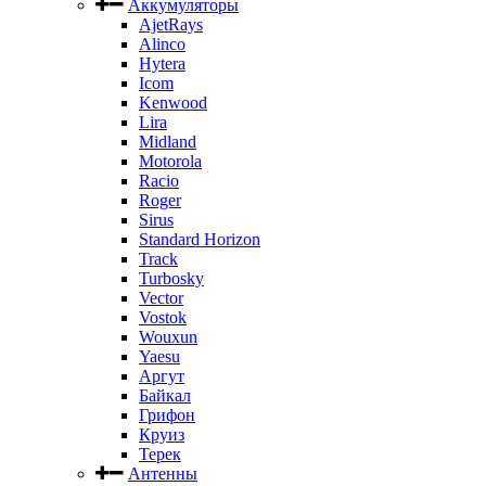
Аккумуляторы
AjetRays
Alinco
Hytera
Icom
Kenwood
Lira
Midland
Motorola
Racio
Roger
Sirus
Standard Horizon
Track
Turbosky
Vector
Vostok
Wouxun
Yaesu
Аргут
Байкал
Грифон
Круиз
Терек
Антенны