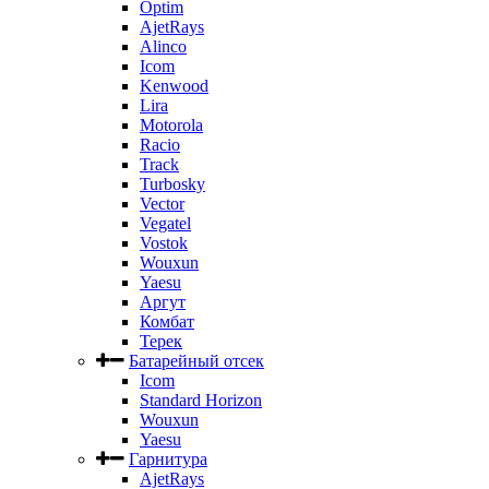
Optim
AjetRays
Alinco
Icom
Kenwood
Lira
Motorola
Racio
Track
Turbosky
Vector
Vegatel
Vostok
Wouxun
Yaesu
Аргут
Комбат
Терек
Батарейный отсек
Icom
Standard Horizon
Wouxun
Yaesu
Гарнитура
AjetRays