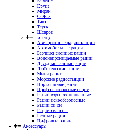
КОМБАТ
Круиз
Миран
СОЮЗ
Такт
Терек
Шеврон
По типу
Авиационные радиостанции
Автомобильные рации
Безлицензионные рации
Водонепроницаемые рации
Двухдиапазонные рации
Любительские рации
Мини рации
Морские радиостанции
Портативные рации
Профессиональные рации
Рации взрывозащищенные
Рации искробезопасные
Рации си-би
Рации-сканеры
Речные рации
Цифровые рации
Аксессуары