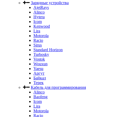
Зарядные устройства
AjetRays
Alinco
Hytera
Icom
Kenwood
Lira
Motorola
Racio
Sirus
Standard Horizon
Turbosky
Vostok
Wouxun
Yaesu
Аргут
Байкал
Терек
Кабель для программирования
Alinco
Baofeng
Icom
Lira
Motorola
Racio