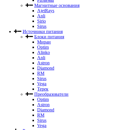
Разъемы
Магнитные основания
AjetRays
Anli
Sirio
Sirus
Источники питания
Блоки питания
Миран
Optim
Alinko
Anli
Astron
Diamond
RM
Sirus
Vega
Терек
Преобразователи
Optim
Astron
Diamond
RM
Sirus
Vega