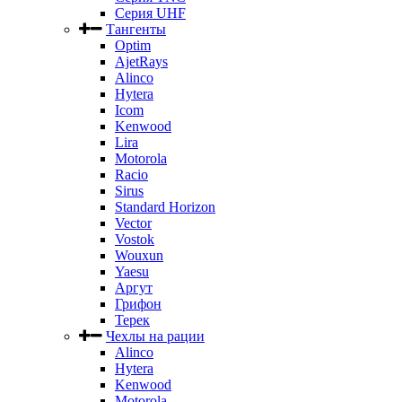
Серия UHF
Тангенты
Optim
AjetRays
Alinco
Hytera
Icom
Kenwood
Lira
Motorola
Racio
Sirus
Standard Horizon
Vector
Vostok
Wouxun
Yaesu
Аргут
Грифон
Терек
Чехлы на рации
Alinco
Hytera
Kenwood
Motorola