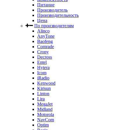
Питание
Производитель
Производительность
Цена
По производителям
Alinco
AnyTone
Baofeng
Comrade
Crony
Decross
Entel
Hytera
Icom
iRadio
Kenwood
Kirisun
Linton
Lira
MegaJet
Midland
Motorola
NavCom
Optim