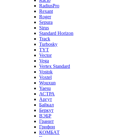
Racio
RadiusPro
Rexant
Roger
Sepura
Sirus
Standard Horizon
Track
Turbosky
TYT
Vector
Vega
Vertex Standard
Vostok
Voxtel
Wouxun
Yaesu
АСТРА
Аргут
Байкал
Беркут
ВЭБР
Гранит
Грифон
КОМБАТ