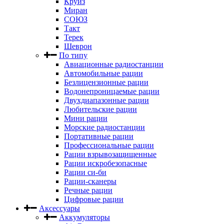
Круиз
Миран
СОЮЗ
Такт
Терек
Шеврон
По типу
Авиационные радиостанции
Автомобильные рации
Безлицензионные рации
Водонепроницаемые рации
Двухдиапазонные рации
Любительские рации
Мини рации
Морские радиостанции
Портативные рации
Профессиональные рации
Рации взрывозащищенные
Рации искробезопасные
Рации си-би
Рации-сканеры
Речные рации
Цифровые рации
Аксессуары
Аккумуляторы