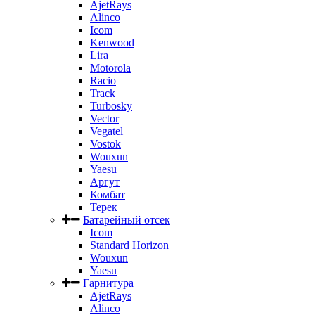
AjetRays
Alinco
Icom
Kenwood
Lira
Motorola
Racio
Track
Turbosky
Vector
Vegatel
Vostok
Wouxun
Yaesu
Аргут
Комбат
Терек
Батарейный отсек
Icom
Standard Horizon
Wouxun
Yaesu
Гарнитура
AjetRays
Alinco