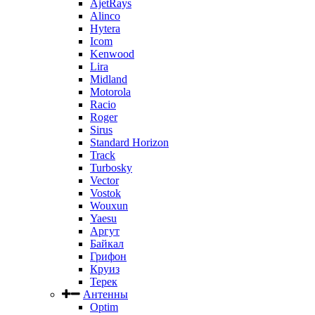
AjetRays
Alinco
Hytera
Icom
Kenwood
Lira
Midland
Motorola
Racio
Roger
Sirus
Standard Horizon
Track
Turbosky
Vector
Vostok
Wouxun
Yaesu
Аргут
Байкал
Грифон
Круиз
Терек
Антенны
Optim