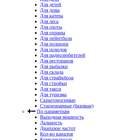
Для детей
Для дома
Для катера
Для леса
Для охоты
Для охраны
Для пейнтбола
Для полиции
Для походов
Для радиолюбителей
Для ресторанов
Для рыбалки
Для склада
Для страйкбола
Для стройки
Для такси
Для туризма
Скрытоносимые
Стационарные (базовые)
По параметрам
Выходная мощность
Дальность
Диапазон частот
Кол-во каналов
Комплектность