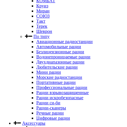
КОМБАТ
Круиз
Миран
СОЮЗ
Такт
Терек
Шеврон
По типу
Авиационные радиостанции
Автомобильные рации
Безлицензионные рации
Водонепроницаемые рации
Двухдиапазонные рации
Любительские рации
Мини рации
Морские радиостанции
Портативные рации
Профессиональные рации
Рации взрывозащищенные
Рации искробезопасные
Рации си-би
Рации-сканеры
Речные рации
Цифровые рации
Аксессуары