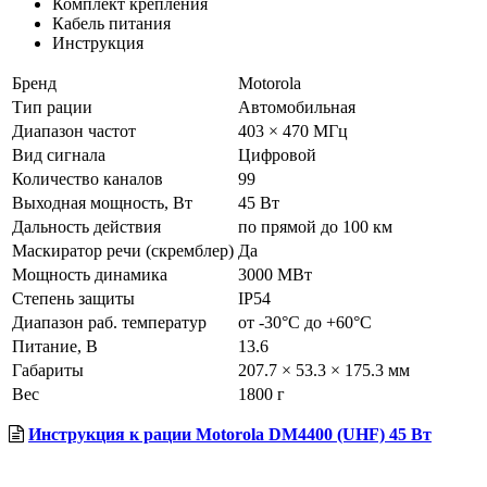
Комплект крепления
Кабель питания
Инструкция
Бренд
Motorola
Тип рации
Автомобильная
Диапазон частот
403 × 470 МГц
Вид сигнала
Цифровой
Количество каналов
99
Выходная мощность, Вт
45 Вт
Дальность действия
по прямой до 100 км
Маскиратор речи (скремблер)
Да
Мощность динамика
3000 МВт
Степень защиты
IP54
Диапазон раб. температур
от -30°С до +60°С
Питание, В
13.6
Габариты
207.7 × 53.3 × 175.3 мм
Вес
1800 г
Инструкция к рации Motorola DM4400 (UHF) 45 Вт