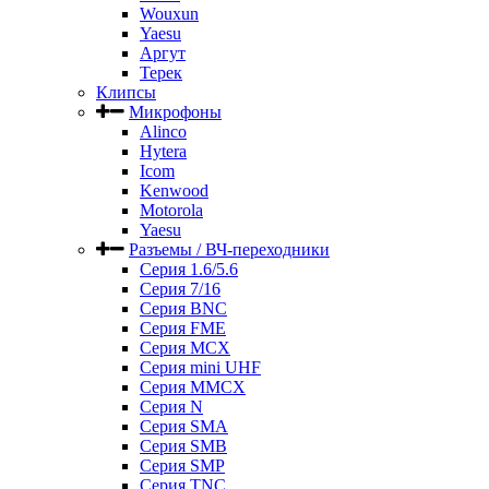
Wouxun
Yaesu
Аргут
Терек
Клипсы
Микрофоны
Alinco
Hytera
Icom
Kenwood
Motorola
Yaesu
Разъемы / ВЧ-переходники
Серия 1.6/5.6
Серия 7/16
Серия BNC
Серия FME
Серия MCX
Серия mini UHF
Серия MMCX
Серия N
Серия SMA
Серия SMB
Серия SMP
Серия TNC