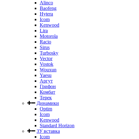
Alinco
Baofeng
Hytera
Icom
Kenwood
Lira
Motorola
Racio
Sirus
Turbosky
Vector
Vostok
Wouxun
Yaesu
Аргут
Грифон
Комбат
Терек
Динамики
Optim
Icom
Kenwood
Standard Horizon
ЗУ вставка
Icom