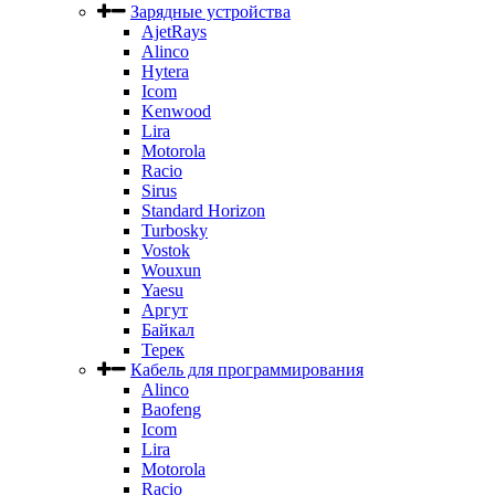
Зарядные устройства
AjetRays
Alinco
Hytera
Icom
Kenwood
Lira
Motorola
Racio
Sirus
Standard Horizon
Turbosky
Vostok
Wouxun
Yaesu
Аргут
Байкал
Терек
Кабель для программирования
Alinco
Baofeng
Icom
Lira
Motorola
Racio