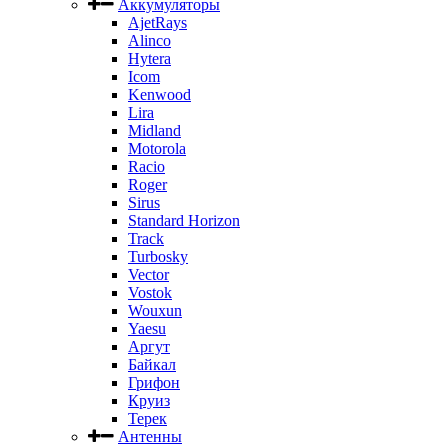
Аккумуляторы
AjetRays
Alinco
Hytera
Icom
Kenwood
Lira
Midland
Motorola
Racio
Roger
Sirus
Standard Horizon
Track
Turbosky
Vector
Vostok
Wouxun
Yaesu
Аргут
Байкал
Грифон
Круиз
Терек
Антенны