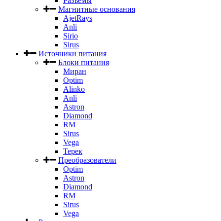
Разъемы
Магнитные основания
AjetRays
Anli
Sirio
Sirus
Источники питания
Блоки питания
Миран
Optim
Alinko
Anli
Astron
Diamond
RM
Sirus
Vega
Терек
Преобразователи
Optim
Astron
Diamond
RM
Sirus
Vega