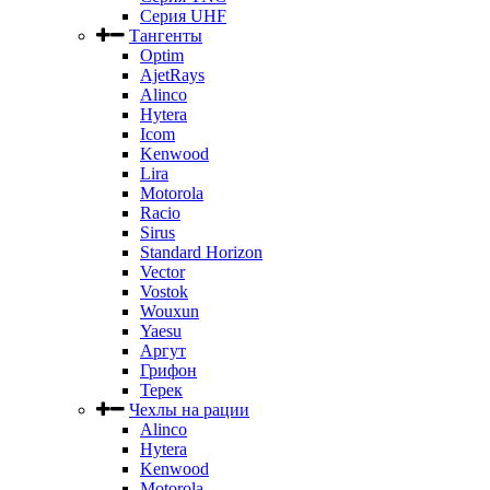
Серия UHF
Тангенты
Optim
AjetRays
Alinco
Hytera
Icom
Kenwood
Lira
Motorola
Racio
Sirus
Standard Horizon
Vector
Vostok
Wouxun
Yaesu
Аргут
Грифон
Терек
Чехлы на рации
Alinco
Hytera
Kenwood
Motorola