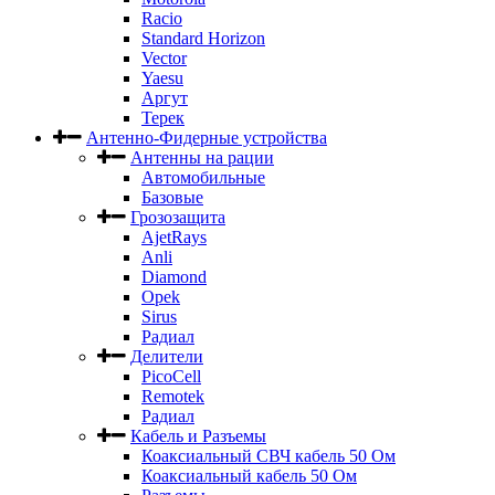
Racio
Standard Horizon
Vector
Yaesu
Аргут
Терек
Антенно-Фидерные устройства
Антенны на рации
Автомобильные
Базовые
Грозозащита
AjetRays
Anli
Diamond
Opek
Sirus
Радиал
Делители
PicoCell
Remotek
Радиал
Кабель и Разъемы
Коаксиальный СВЧ кабель 50 Ом
Коаксиальный кабель 50 Ом