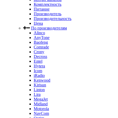
Комплектность
Питание
Производитель
Производительность
Цена
По производителям
Alinco
AnyTone
Baofeng
Comrade
Crony
Decross
Entel
Hytera
Icom
iRadio
Kenwood
Kirisun
Linton
Lira
MegaJet
Midland
Motorola
NavCom