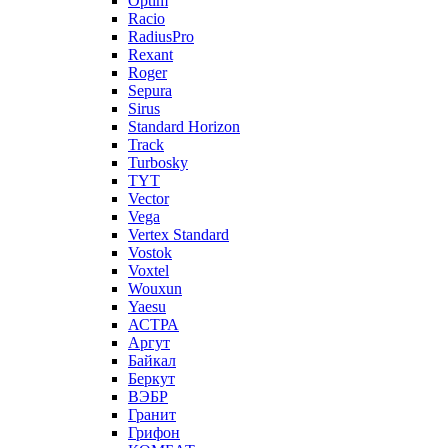
Optim
Racio
RadiusPro
Rexant
Roger
Sepura
Sirus
Standard Horizon
Track
Turbosky
TYT
Vector
Vega
Vertex Standard
Vostok
Voxtel
Wouxun
Yaesu
АСТРА
Аргут
Байкал
Беркут
ВЭБР
Гранит
Грифон