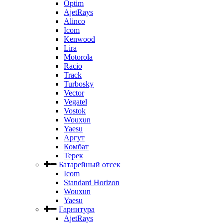
Optim
AjetRays
Alinco
Icom
Kenwood
Lira
Motorola
Racio
Track
Turbosky
Vector
Vegatel
Vostok
Wouxun
Yaesu
Аргут
Комбат
Терек
Батарейный отсек
Icom
Standard Horizon
Wouxun
Yaesu
Гарнитура
AjetRays