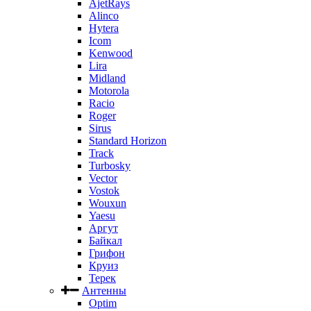
AjetRays
Alinco
Hytera
Icom
Kenwood
Lira
Midland
Motorola
Racio
Roger
Sirus
Standard Horizon
Track
Turbosky
Vector
Vostok
Wouxun
Yaesu
Аргут
Байкал
Грифон
Круиз
Терек
Антенны
Optim