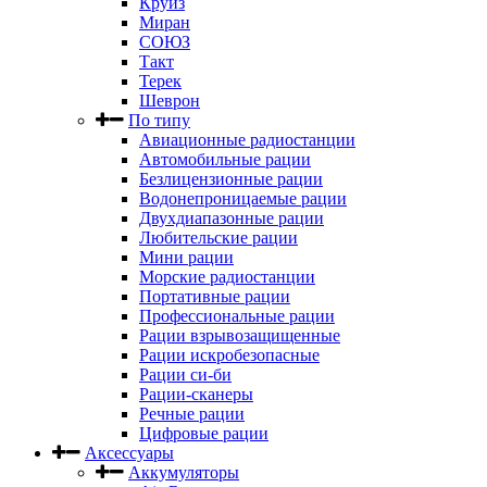
Круиз
Миран
СОЮЗ
Такт
Терек
Шеврон
По типу
Авиационные радиостанции
Автомобильные рации
Безлицензионные рации
Водонепроницаемые рации
Двухдиапазонные рации
Любительские рации
Мини рации
Морские радиостанции
Портативные рации
Профессиональные рации
Рации взрывозащищенные
Рации искробезопасные
Рации си-би
Рации-сканеры
Речные рации
Цифровые рации
Аксессуары
Аккумуляторы