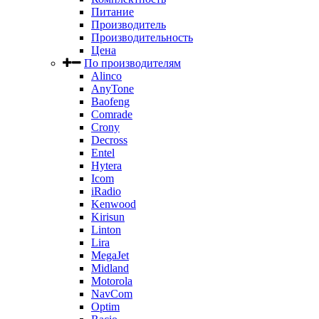
Питание
Производитель
Производительность
Цена
По производителям
Alinco
AnyTone
Baofeng
Comrade
Crony
Decross
Entel
Hytera
Icom
iRadio
Kenwood
Kirisun
Linton
Lira
MegaJet
Midland
Motorola
NavCom
Optim