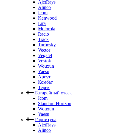
AjetRays
Alinco
Icom
Kenwood
Lira
Motorola
Racio
Track
Turbosky
Vector
Vegatel
Vostok
Wouxun
Yaesu
Аргут
Комбат
Терек
Батарейный отсек
Icom
Standard Horizon
Wouxun
Yaesu
Гарнитура
AjetRays
Alinco