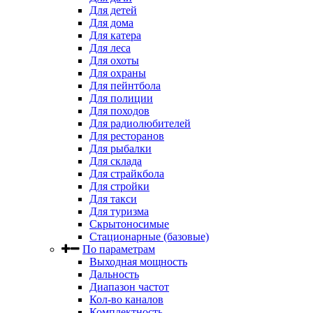
Для детей
Для дома
Для катера
Для леса
Для охоты
Для охраны
Для пейнтбола
Для полиции
Для походов
Для радиолюбителей
Для ресторанов
Для рыбалки
Для склада
Для страйкбола
Для стройки
Для такси
Для туризма
Скрытоносимые
Стационарные (базовые)
По параметрам
Выходная мощность
Дальность
Диапазон частот
Кол-во каналов
Комплектность