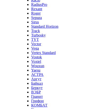
Racio
RadiusPro
Rexant
Roger
Sepura
Sirus
Standard Horizon
Track
Turbosky
TYT
Vector
Vega
Vertex Standard
Vostok
Voxtel
Wouxun
Yaesu
АСТРА
Аргут
Байкал
Беркут
ВЭБР
Гранит
Грифон
КОМБАТ