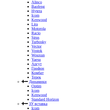
Alinco
Baofeng
Hytera
Icom
Kenwood
Lira
Motorola
Racio
Sirus
Turbosky
Vector
Vostok
Wouxun
Yaesu
Аргут
Грифон
Комбат
Терек
Динамики
Optim
Icom
Kenwood
Standard Horizon
ЗУ вставка
Icom