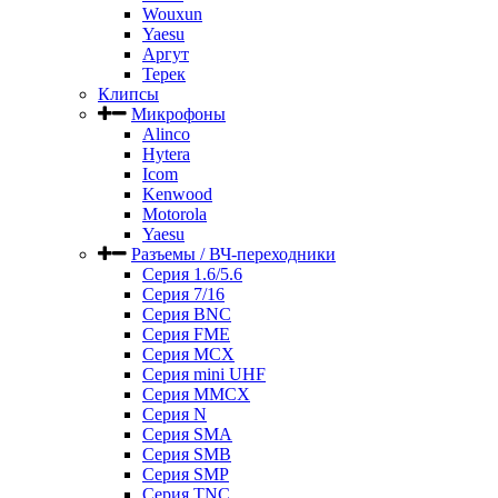
Wouxun
Yaesu
Аргут
Терек
Клипсы
Микрофоны
Alinco
Hytera
Icom
Kenwood
Motorola
Yaesu
Разъемы / ВЧ-переходники
Серия 1.6/5.6
Серия 7/16
Серия BNC
Серия FME
Серия MCX
Серия mini UHF
Серия MMCX
Серия N
Серия SMA
Серия SMB
Серия SMP
Серия TNC