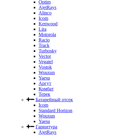
Optim
AjetRays
Alinco
Icom
Kenwood
Lira
Motorola
Racio
Track
Turbosky
Vector
Vegatel
Vostok
Wouxun
Yaesu
Аргут
Комбат
Терек
Батарейный отсек
Icom
Standard Horizon
Wouxun
Yaesu
Гарнитура
AjetRays