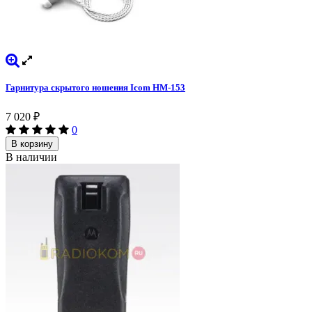
Гарнитура скрытого ношения Icom HM-153
7 020
₽
0
В корзину
В наличии