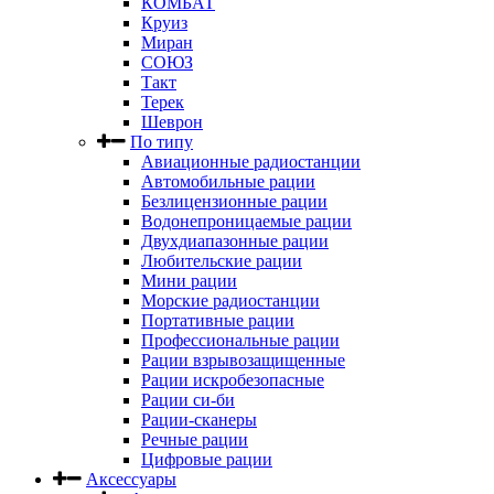
КОМБАТ
Круиз
Миран
СОЮЗ
Такт
Терек
Шеврон
По типу
Авиационные радиостанции
Автомобильные рации
Безлицензионные рации
Водонепроницаемые рации
Двухдиапазонные рации
Любительские рации
Мини рации
Морские радиостанции
Портативные рации
Профессиональные рации
Рации взрывозащищенные
Рации искробезопасные
Рации си-би
Рации-сканеры
Речные рации
Цифровые рации
Аксессуары