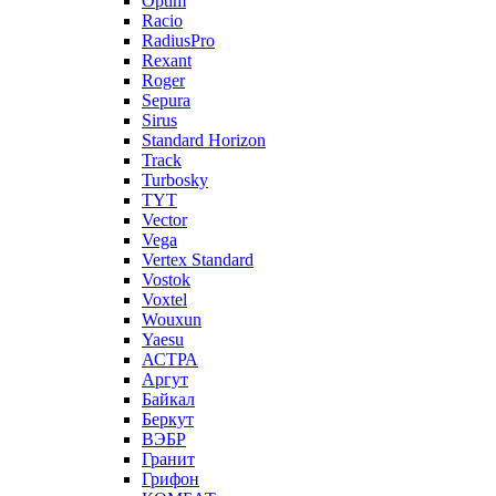
Optim
Racio
RadiusPro
Rexant
Roger
Sepura
Sirus
Standard Horizon
Track
Turbosky
TYT
Vector
Vega
Vertex Standard
Vostok
Voxtel
Wouxun
Yaesu
АСТРА
Аргут
Байкал
Беркут
ВЭБР
Гранит
Грифон