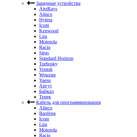
Зарядные устройства
AjetRays
Alinco
Hytera
Icom
Kenwood
Lira
Motorola
Racio
Sirus
Standard Horizon
Turbosky
Vostok
Wouxun
Yaesu
Аргут
Байкал
Терек
Кабель для программирования
Alinco
Baofeng
Icom
Lira
Motorola
Racio