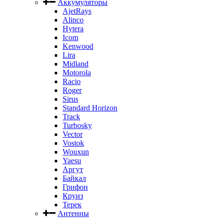
Аккумуляторы
AjetRays
Alinco
Hytera
Icom
Kenwood
Lira
Midland
Motorola
Racio
Roger
Sirus
Standard Horizon
Track
Turbosky
Vector
Vostok
Wouxun
Yaesu
Аргут
Байкал
Грифон
Круиз
Терек
Антенны