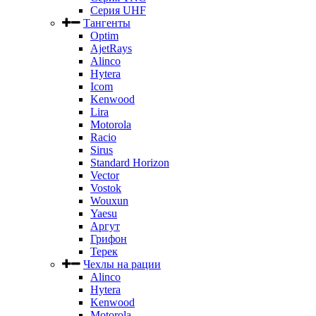
Серия UHF
Тангенты
Optim
AjetRays
Alinco
Hytera
Icom
Kenwood
Lira
Motorola
Racio
Sirus
Standard Horizon
Vector
Vostok
Wouxun
Yaesu
Аргут
Грифон
Терек
Чехлы на рации
Alinco
Hytera
Kenwood
Motorola