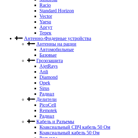
Racio
Standard Horizon
Vector
Yaesu
Аргут
Терек
Антенно-Фидерные устройства
Антенны на рации
Автомобильные
Базовые
Грозозащита
AjetRays
Anli
Diamond
Opek
Sirus
Радиал
Делители
PicoCell
Remotek
Радиал
Кабель и Разъемы
Коаксиальный СВЧ кабель 50 Ом
Коаксиальный кабель 50 Ом