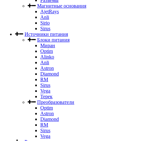
Разъемы
Магнитные основания
AjetRays
Anli
Sirio
Sirus
Источники питания
Блоки питания
Миран
Optim
Alinko
Anli
Astron
Diamond
RM
Sirus
Vega
Терек
Преобразователи
Optim
Astron
Diamond
RM
Sirus
Vega