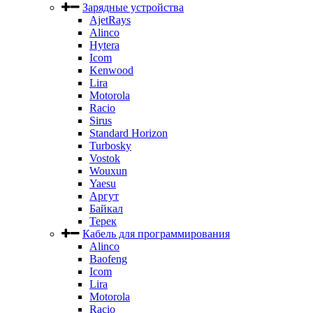
Зарядные устройства
AjetRays
Alinco
Hytera
Icom
Kenwood
Lira
Motorola
Racio
Sirus
Standard Horizon
Turbosky
Vostok
Wouxun
Yaesu
Аргут
Байкал
Терек
Кабель для программирования
Alinco
Baofeng
Icom
Lira
Motorola
Racio