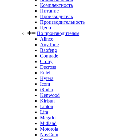
Комплектность
Питание
Производитель
Производительность
Цена
По производителям
Alinco
AnyTone
Baofeng
Comrade
Crony
Decross
Entel
Hytera
Icom
iRadio
Kenwood
Kirisun
Linton
Lira
MegaJet
Midland
Motorola
NavCom