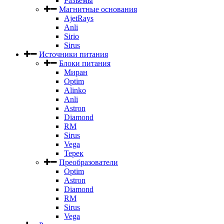
Разъемы
Магнитные основания
AjetRays
Anli
Sirio
Sirus
Источники питания
Блоки питания
Миран
Optim
Alinko
Anli
Astron
Diamond
RM
Sirus
Vega
Терек
Преобразователи
Optim
Astron
Diamond
RM
Sirus
Vega