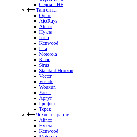
Серия UHF
Тангенты
Optim
AjetRays
Alinco
Hytera
Icom
Kenwood
Lira
Motorola
Racio
Sirus
Standard Horizon
Vector
Vostok
Wouxun
Yaesu
Аргут
Грифон
Терек
Чехлы на рации
Alinco
Hytera
Kenwood
Motorola