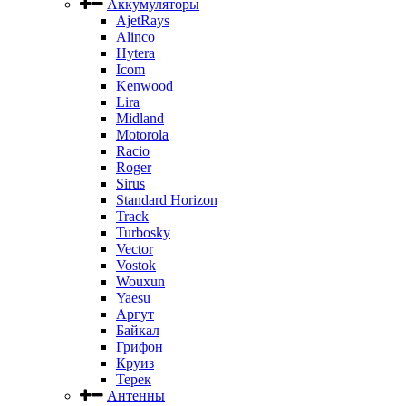
Аккумуляторы
AjetRays
Alinco
Hytera
Icom
Kenwood
Lira
Midland
Motorola
Racio
Roger
Sirus
Standard Horizon
Track
Turbosky
Vector
Vostok
Wouxun
Yaesu
Аргут
Байкал
Грифон
Круиз
Терек
Антенны