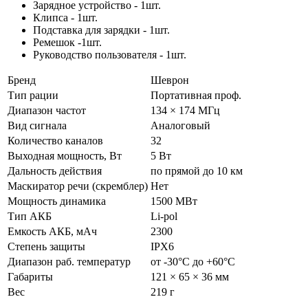
Зарядное устройство - 1шт.
Клипса - 1шт.
Подставка для зарядки - 1шт.
Ремешок -1шт.
Руководство пользователя - 1шт.
Бренд
Шеврон
Тип рации
Портативная проф.
Диапазон частот
134 × 174 МГц
Вид сигнала
Аналоговый
Количество каналов
32
Выходная мощность, Вт
5 Вт
Дальность действия
по прямой до 10 км
Маскиратор речи (скремблер)
Нет
Мощность динамика
1500 МВт
Тип АКБ
Li-pol
Емкость АКБ, мАч
2300
Степень защиты
IPX6
Диапазон раб. температур
от -30°С до +60°С
Габариты
121 × 65 × 36 мм
Вес
219 г