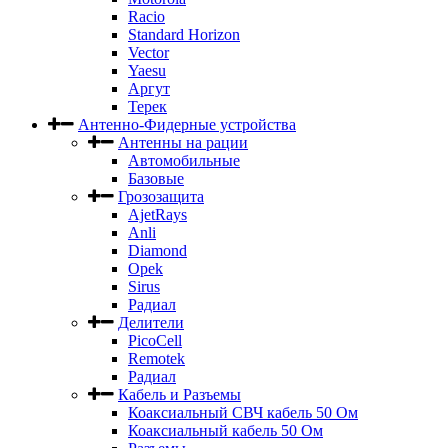
Racio
Standard Horizon
Vector
Yaesu
Аргут
Терек
Антенно-Фидерные устройства
Антенны на рации
Автомобильные
Базовые
Грозозащита
AjetRays
Anli
Diamond
Opek
Sirus
Радиал
Делители
PicoCell
Remotek
Радиал
Кабель и Разъемы
Коаксиальный СВЧ кабель 50 Ом
Коаксиальный кабель 50 Ом