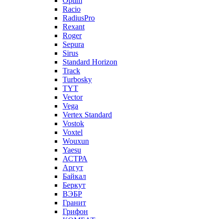
Optim
Racio
RadiusPro
Rexant
Roger
Sepura
Sirus
Standard Horizon
Track
Turbosky
TYT
Vector
Vega
Vertex Standard
Vostok
Voxtel
Wouxun
Yaesu
АСТРА
Аргут
Байкал
Беркут
ВЭБР
Гранит
Грифон