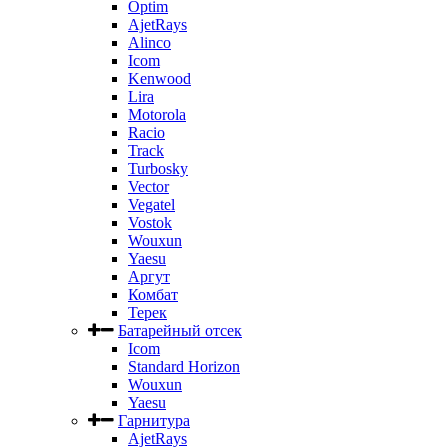
Optim
AjetRays
Alinco
Icom
Kenwood
Lira
Motorola
Racio
Track
Turbosky
Vector
Vegatel
Vostok
Wouxun
Yaesu
Аргут
Комбат
Терек
Батарейный отсек
Icom
Standard Horizon
Wouxun
Yaesu
Гарнитура
AjetRays