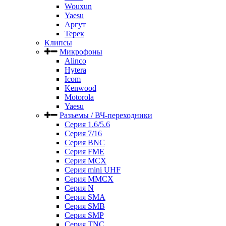
Wouxun
Yaesu
Аргут
Терек
Клипсы
Микрофоны
Alinco
Hytera
Icom
Kenwood
Motorola
Yaesu
Разъемы / ВЧ-переходники
Серия 1.6/5.6
Серия 7/16
Серия BNC
Серия FME
Серия MCX
Серия mini UHF
Серия MMCX
Серия N
Серия SMA
Серия SMB
Серия SMP
Серия TNC