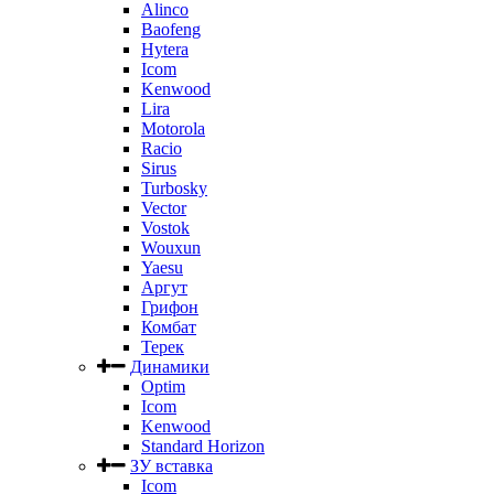
Alinco
Baofeng
Hytera
Icom
Kenwood
Lira
Motorola
Racio
Sirus
Turbosky
Vector
Vostok
Wouxun
Yaesu
Аргут
Грифон
Комбат
Терек
Динамики
Optim
Icom
Kenwood
Standard Horizon
ЗУ вставка
Icom