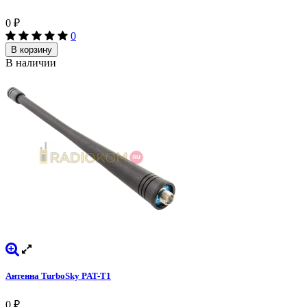
0
₽
0
В корзину
В наличии
Антенна TurboSky PAT-T1
0
₽