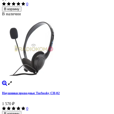
0
В корзину
В наличии
Наушники проводные Turbosky CH-02
1 570
₽
0
В корзину