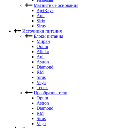
Разъемы
Магнитные основания
AjetRays
Anli
Sirio
Sirus
Источники питания
Блоки питания
Миран
Optim
Alinko
Anli
Astron
Diamond
RM
Sirus
Vega
Терек
Преобразователи
Optim
Astron
Diamond
RM
Sirus
Vega