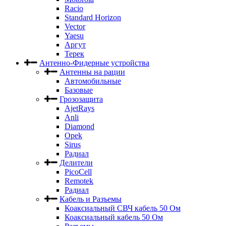
Racio
Standard Horizon
Vector
Yaesu
Аргут
Терек
Антенно-Фидерные устройства
Антенны на рации
Автомобильные
Базовые
Грозозащита
AjetRays
Anli
Diamond
Opek
Sirus
Радиал
Делители
PicoCell
Remotek
Радиал
Кабель и Разъемы
Коаксиальный СВЧ кабель 50 Ом
Коаксиальный кабель 50 Ом