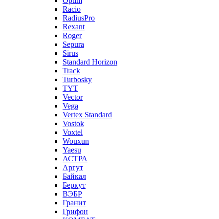
Optim
Racio
RadiusPro
Rexant
Roger
Sepura
Sirus
Standard Horizon
Track
Turbosky
TYT
Vector
Vega
Vertex Standard
Vostok
Voxtel
Wouxun
Yaesu
АСТРА
Аргут
Байкал
Беркут
ВЭБР
Гранит
Грифон