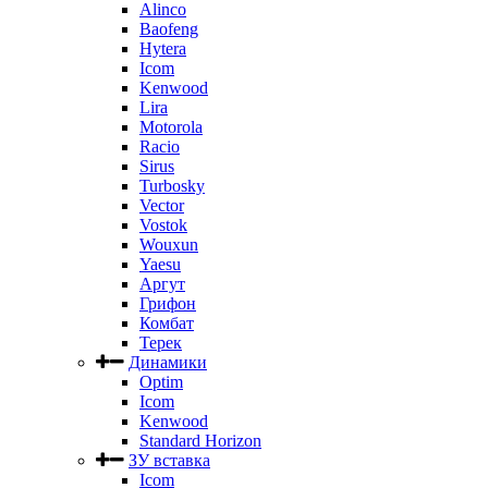
Alinco
Baofeng
Hytera
Icom
Kenwood
Lira
Motorola
Racio
Sirus
Turbosky
Vector
Vostok
Wouxun
Yaesu
Аргут
Грифон
Комбат
Терек
Динамики
Optim
Icom
Kenwood
Standard Horizon
ЗУ вставка
Icom