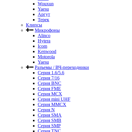
Wouxun
Yaesu
Аргут
Терек
Клипсы
Микрофоны
Alinco
Hytera
Icom
Kenwood
Motorola
Yaesu
Разъемы / ВЧ-переходники
Серия 1.6/5.6
Серия 7/16
Серия BNC
Серия FME
Серия MCX
Серия mini UHF
Серия MMCX
Серия N
Серия SMA
Серия SMB
Серия SMP
Серия TNC