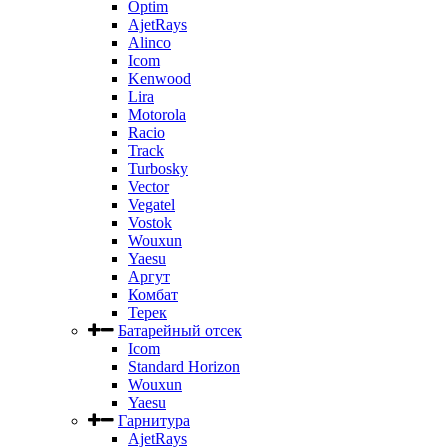
Optim
AjetRays
Alinco
Icom
Kenwood
Lira
Motorola
Racio
Track
Turbosky
Vector
Vegatel
Vostok
Wouxun
Yaesu
Аргут
Комбат
Терек
Батарейный отсек
Icom
Standard Horizon
Wouxun
Yaesu
Гарнитура
AjetRays