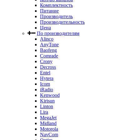
Комплектность
Питание
Производитель
Производительность
Цена
По производителям
Alinco
AnyTone
Baofeng
Comrade
Crony
Decross
Entel
Hytera
Icom
iRadio
Kenwood
Kirisun
Linton
Lira
MegaJet
Midland
Motorola
NavCom