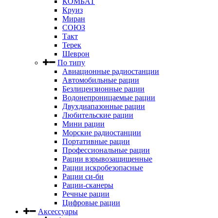
КОМБАТ
Круиз
Миран
СОЮЗ
Такт
Терек
Шеврон
По типу
Авиационные радиостанции
Автомобильные рации
Безлицензионные рации
Водонепроницаемые рации
Двухдиапазонные рации
Любительские рации
Мини рации
Морские радиостанции
Портативные рации
Профессиональные рации
Рации взрывозащищенные
Рации искробезопасные
Рации си-би
Рации-сканеры
Речные рации
Цифровые рации
Аксессуары