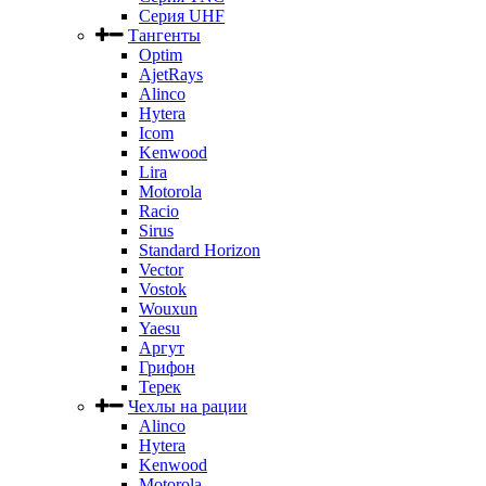
Серия UHF
Тангенты
Optim
AjetRays
Alinco
Hytera
Icom
Kenwood
Lira
Motorola
Racio
Sirus
Standard Horizon
Vector
Vostok
Wouxun
Yaesu
Аргут
Грифон
Терек
Чехлы на рации
Alinco
Hytera
Kenwood
Motorola