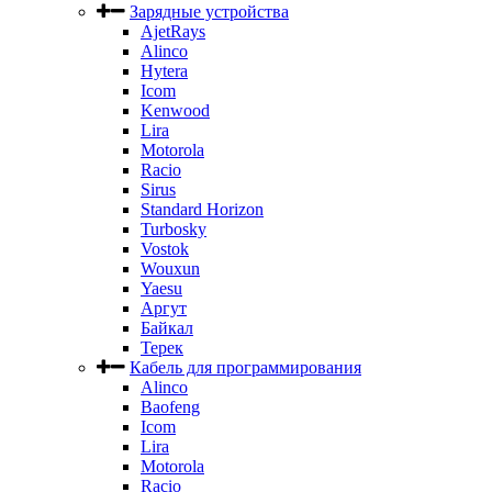
Зарядные устройства
AjetRays
Alinco
Hytera
Icom
Kenwood
Lira
Motorola
Racio
Sirus
Standard Horizon
Turbosky
Vostok
Wouxun
Yaesu
Аргут
Байкал
Терек
Кабель для программирования
Alinco
Baofeng
Icom
Lira
Motorola
Racio