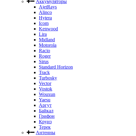
Аккумуляторы
AjetRays
Alinco
Hytera
Icom
Kenwood
Lira
Midland
Motorola
Racio
Roger
Sirus
Standard Horizon
Track
Turbosky
Vector
Vostok
Wouxun
Yaesu
Аргут
Байкал
Грифон
Круиз
Терек
Антенны