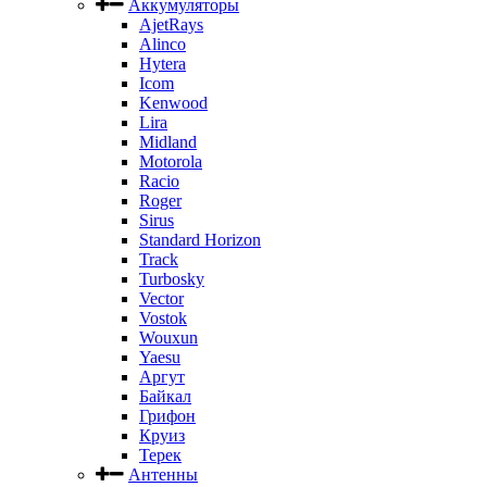
Аккумуляторы
AjetRays
Alinco
Hytera
Icom
Kenwood
Lira
Midland
Motorola
Racio
Roger
Sirus
Standard Horizon
Track
Turbosky
Vector
Vostok
Wouxun
Yaesu
Аргут
Байкал
Грифон
Круиз
Терек
Антенны