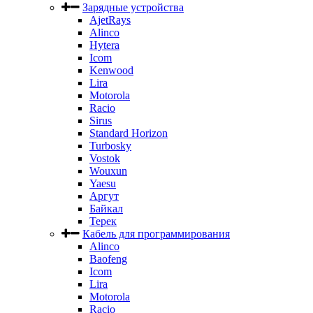
Зарядные устройства
AjetRays
Alinco
Hytera
Icom
Kenwood
Lira
Motorola
Racio
Sirus
Standard Horizon
Turbosky
Vostok
Wouxun
Yaesu
Аргут
Байкал
Терек
Кабель для программирования
Alinco
Baofeng
Icom
Lira
Motorola
Racio