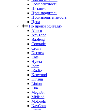
Комплектность
Питание
Производитель
Производительность
Цена
По производителям
Alinco
AnyTone
Baofeng
Comrade
Crony
Decross
Entel
Hytera
Icom
iRadio
Kenwood
Kirisun
Linton
Lira
MegaJet
Midland
Motorola
NavCom