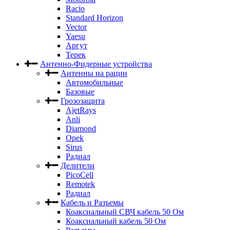
Racio
Standard Horizon
Vector
Yaesu
Аргут
Терек
Антенно-Фидерные устройства
Антенны на рации
Автомобильные
Базовые
Грозозащита
AjetRays
Anli
Diamond
Opek
Sirus
Радиал
Делители
PicoCell
Remotek
Радиал
Кабель и Разъемы
Коаксиальный СВЧ кабель 50 Ом
Коаксиальный кабель 50 Ом