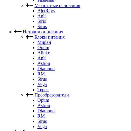
Разъемы
Магнитные основания
AjetRays
Anli
Sirio
Sirus
Источники питания
Блоки питания
Миран
Optim
Alinko
Anli
Astron
Diamond
RM
Sirus
Vega
Терек
Преобразователи
Optim
Astron
Diamond
RM
Sirus
Vega