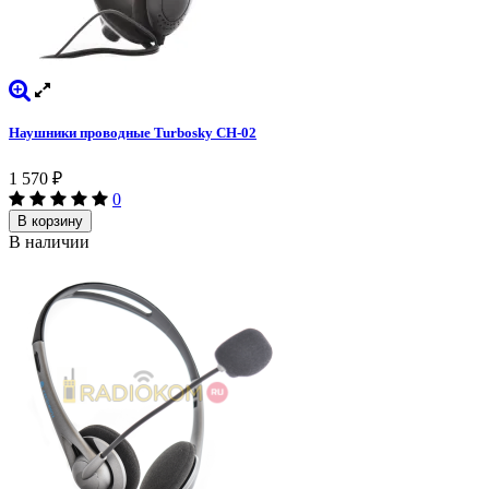
Наушники проводные Turbosky CH-02
1 570
₽
0
В корзину
В наличии