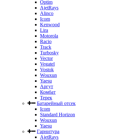
Optim
AjetRays
Alinco
Icom
Kenwood
Lira
Motorola
Racio
Track
Turbosky
Vector
Vegatel
Vostok
Wouxun
Yaesu
Аргут
Комбат
Терек
Батарейный отсек
Icom
Standard Horizon
Wouxun
Yaesu
Гарнитура
AjetRays