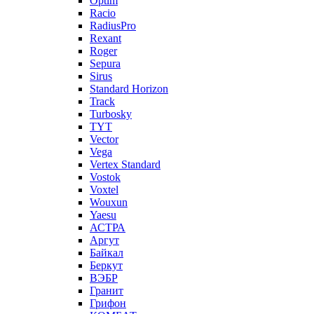
Optim
Racio
RadiusPro
Rexant
Roger
Sepura
Sirus
Standard Horizon
Track
Turbosky
TYT
Vector
Vega
Vertex Standard
Vostok
Voxtel
Wouxun
Yaesu
АСТРА
Аргут
Байкал
Беркут
ВЭБР
Гранит
Грифон