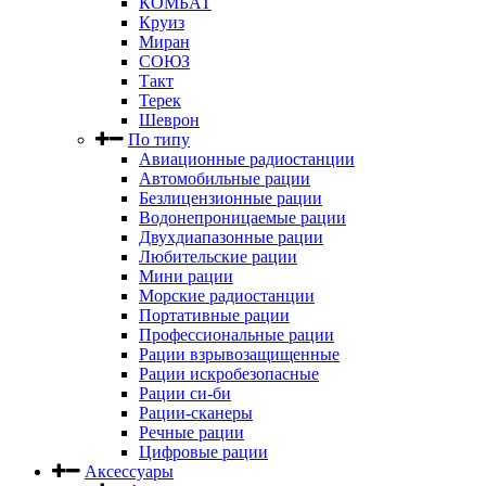
КОМБАТ
Круиз
Миран
СОЮЗ
Такт
Терек
Шеврон
По типу
Авиационные радиостанции
Автомобильные рации
Безлицензионные рации
Водонепроницаемые рации
Двухдиапазонные рации
Любительские рации
Мини рации
Морские радиостанции
Портативные рации
Профессиональные рации
Рации взрывозащищенные
Рации искробезопасные
Рации си-би
Рации-сканеры
Речные рации
Цифровые рации
Аксессуары