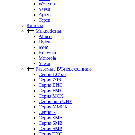
Wouxun
Yaesu
Аргут
Терек
Клипсы
Микрофоны
Alinco
Hytera
Icom
Kenwood
Motorola
Yaesu
Разъемы / ВЧ-переходники
Серия 1.6/5.6
Серия 7/16
Серия BNC
Серия FME
Серия MCX
Серия mini UHF
Серия MMCX
Серия N
Серия SMA
Серия SMB
Серия SMP
Серия TNC