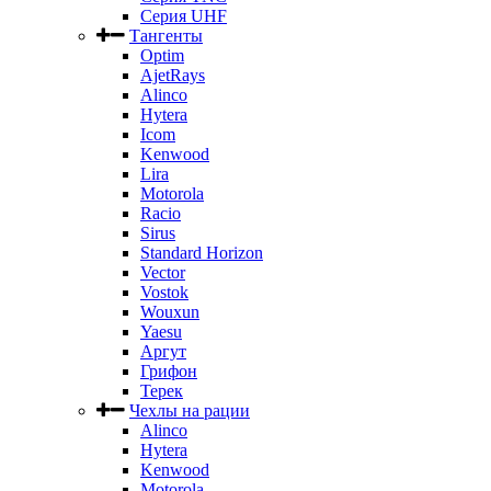
Серия UHF
Тангенты
Optim
AjetRays
Alinco
Hytera
Icom
Kenwood
Lira
Motorola
Racio
Sirus
Standard Horizon
Vector
Vostok
Wouxun
Yaesu
Аргут
Грифон
Терек
Чехлы на рации
Alinco
Hytera
Kenwood
Motorola