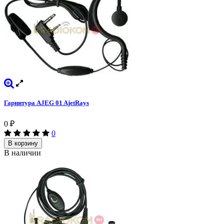
Гарнитура AJEG 01 AjetRays
0
₽
0
В корзину
В наличии