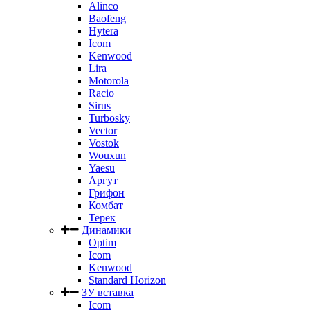
Alinco
Baofeng
Hytera
Icom
Kenwood
Lira
Motorola
Racio
Sirus
Turbosky
Vector
Vostok
Wouxun
Yaesu
Аргут
Грифон
Комбат
Терек
Динамики
Optim
Icom
Kenwood
Standard Horizon
ЗУ вставка
Icom