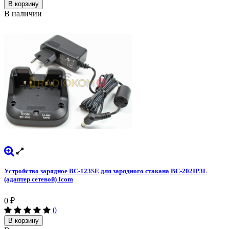
В корзину
В наличии
Устройство зарядное BC-123SE для зарядного стакана BC-202IP3L
(адаптер сетевой) Icom
0
₽
0
В корзину