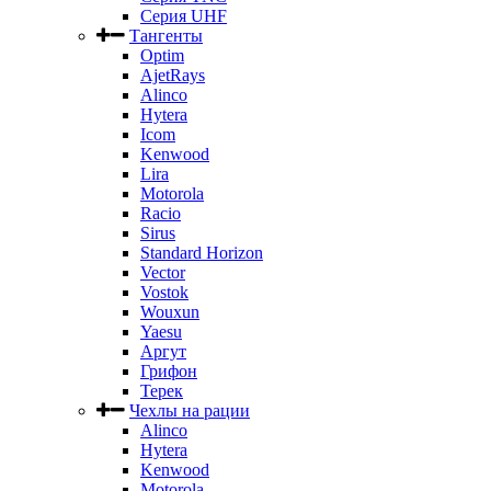
Серия UHF
Тангенты
Optim
AjetRays
Alinco
Hytera
Icom
Kenwood
Lira
Motorola
Racio
Sirus
Standard Horizon
Vector
Vostok
Wouxun
Yaesu
Аргут
Грифон
Терек
Чехлы на рации
Alinco
Hytera
Kenwood
Motorola