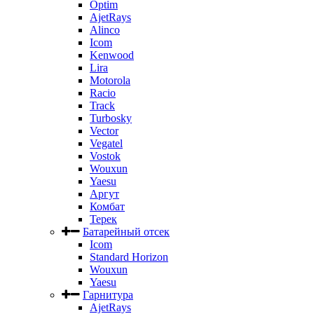
Optim
AjetRays
Alinco
Icom
Kenwood
Lira
Motorola
Racio
Track
Turbosky
Vector
Vegatel
Vostok
Wouxun
Yaesu
Аргут
Комбат
Терек
Батарейный отсек
Icom
Standard Horizon
Wouxun
Yaesu
Гарнитура
AjetRays