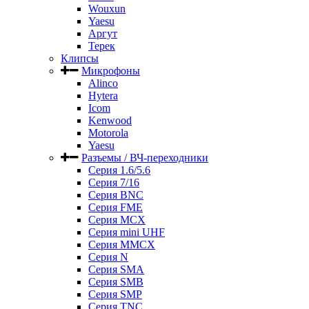
Wouxun
Yaesu
Аргут
Терек
Клипсы
Микрофоны
Alinco
Hytera
Icom
Kenwood
Motorola
Yaesu
Разъемы / ВЧ-переходники
Серия 1.6/5.6
Серия 7/16
Серия BNC
Серия FME
Серия MCX
Серия mini UHF
Серия MMCX
Серия N
Серия SMA
Серия SMB
Серия SMP
Серия TNC