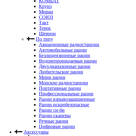
КОМБАТ
Круиз
Миран
СОЮЗ
Такт
Терек
Шеврон
По типу
Авиационные радиостанции
Автомобильные рации
Безлицензионные рации
Водонепроницаемые рации
Двухдиапазонные рации
Любительские рации
Мини рации
Морские радиостанции
Портативные рации
Профессиональные рации
Рации взрывозащищенные
Рации искробезопасные
Рации си-би
Рации-сканеры
Речные рации
Цифровые рации
Аксессуары