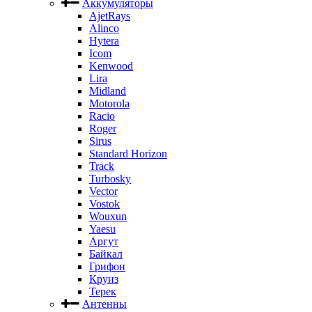
Аккумуляторы
AjetRays
Alinco
Hytera
Icom
Kenwood
Lira
Midland
Motorola
Racio
Roger
Sirus
Standard Horizon
Track
Turbosky
Vector
Vostok
Wouxun
Yaesu
Аргут
Байкал
Грифон
Круиз
Терек
Антенны