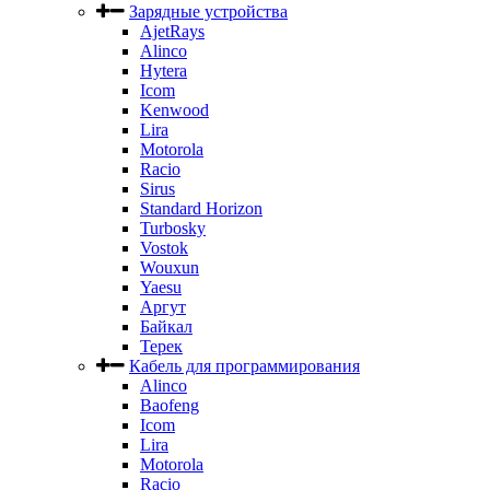
Зарядные устройства
AjetRays
Alinco
Hytera
Icom
Kenwood
Lira
Motorola
Racio
Sirus
Standard Horizon
Turbosky
Vostok
Wouxun
Yaesu
Аргут
Байкал
Терек
Кабель для программирования
Alinco
Baofeng
Icom
Lira
Motorola
Racio