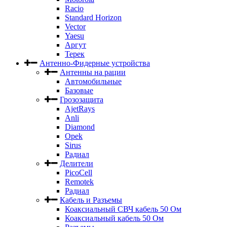
Racio
Standard Horizon
Vector
Yaesu
Аргут
Терек
Антенно-Фидерные устройства
Антенны на рации
Автомобильные
Базовые
Грозозащита
AjetRays
Anli
Diamond
Opek
Sirus
Радиал
Делители
PicoCell
Remotek
Радиал
Кабель и Разъемы
Коаксиальный СВЧ кабель 50 Ом
Коаксиальный кабель 50 Ом