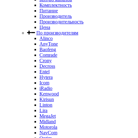
Комплектность
Питание
Производитель
Производительность
Цена
По производителям
Alinco
AnyTone
Baofeng
Comrade
Crony
Decross
Entel
Hytera
Icom
iRadio
Kenwood
Kirisun
Linton
Lira
MegaJet
Midland
Motorola
NavCom