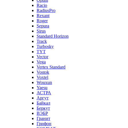
Optim
Racio
RadiusPro
Rexant
Roger
Sepura
Sirus
Standard Horizon
Track
Turbosky
TYT
Vector
Vega
Vertex Standard
Vostok
Voxtel
Wouxun
Yaesu
АСТРА
Аргут
Байкал
Беркут
ВЭБР
Гранит
Грифон