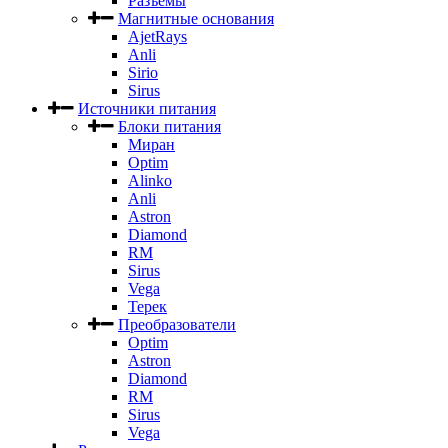
Разъемы
Магнитные основания
AjetRays
Anli
Sirio
Sirus
Источники питания
Блоки питания
Миран
Optim
Alinko
Anli
Astron
Diamond
RM
Sirus
Vega
Терек
Преобразователи
Optim
Astron
Diamond
RM
Sirus
Vega