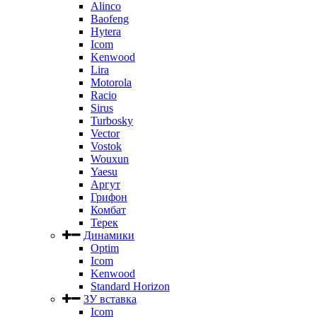
Alinco
Baofeng
Hytera
Icom
Kenwood
Lira
Motorola
Racio
Sirus
Turbosky
Vector
Vostok
Wouxun
Yaesu
Аргут
Грифон
Комбат
Терек
Динамики
Optim
Icom
Kenwood
Standard Horizon
ЗУ вставка
Icom