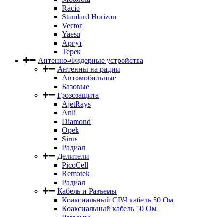
Racio
Standard Horizon
Vector
Yaesu
Аргут
Терек
Антенно-Фидерные устройства
Антенны на рации
Автомобильные
Базовые
Грозозащита
AjetRays
Anli
Diamond
Opek
Sirus
Радиал
Делители
PicoCell
Remotek
Радиал
Кабель и Разъемы
Коаксиальный СВЧ кабель 50 Ом
Коаксиальный кабель 50 Ом