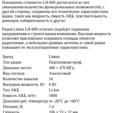
Понижение стоимости LH-600 достигается за счет
уменьшения количества функциональных возможностей, с
другой стороны, сохранены все технические характеристики
рации, такие как мощность, ёмкость АКБ, чувствительность,
девиация, избирательность и другие.
Рация Linton LH-600 отлично подойдет охранным
предприятиям и строительным компаниям. Высокая мощность
позволяет максимально покрывать площадь объектов
радиосвязью, а небольшие размеры антенны и самой рации
повышают ее эксплуатационные характеристики.
Бренд
Linton
Тип рации
Портативная проф.
Диапазон частот
400 × 470 МГц
Вид сигнала
Аналоговый
Количество каналов
16
Выходная мощность, Вт
6 Вт
Тип АКБ
Li-Ion
Емкость АКБ, мАч
1600
Диапазон раб. температур
от -20°С до +60°С
Питание, В
7.4
Габариты
106 × 53 × 32 мм