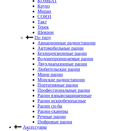
КОМБАТ
Круиз
Миран
СОЮЗ
Такт
Терек
Шеврон
По типу
Авиационные радиостанции
Автомобильные рации
Безлицензионные рации
Водонепроницаемые рации
Двухдиапазонные рации
Любительские рации
Мини рации
Морские радиостанции
Портативные рации
Профессиональные рации
Рации взрывозащищенные
Рации искробезопасные
Рации си-би
Рации-сканеры
Речные рации
Цифровые рации
Аксессуары