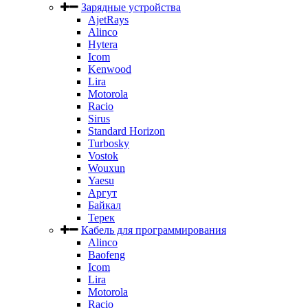
Зарядные устройства
AjetRays
Alinco
Hytera
Icom
Kenwood
Lira
Motorola
Racio
Sirus
Standard Horizon
Turbosky
Vostok
Wouxun
Yaesu
Аргут
Байкал
Терек
Кабель для программирования
Alinco
Baofeng
Icom
Lira
Motorola
Racio