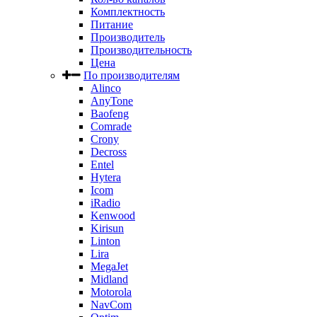
Комплектность
Питание
Производитель
Производительность
Цена
По производителям
Alinco
AnyTone
Baofeng
Comrade
Crony
Decross
Entel
Hytera
Icom
iRadio
Kenwood
Kirisun
Linton
Lira
MegaJet
Midland
Motorola
NavCom