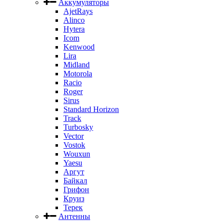
Аккумуляторы
AjetRays
Alinco
Hytera
Icom
Kenwood
Lira
Midland
Motorola
Racio
Roger
Sirus
Standard Horizon
Track
Turbosky
Vector
Vostok
Wouxun
Yaesu
Аргут
Байкал
Грифон
Круиз
Терек
Антенны