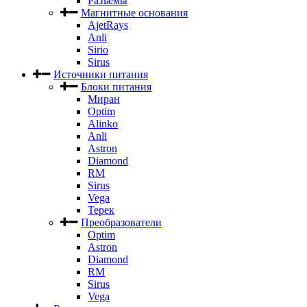
Разъемы
Магнитные основания
AjetRays
Anli
Sirio
Sirus
Источники питания
Блоки питания
Миран
Optim
Alinko
Anli
Astron
Diamond
RM
Sirus
Vega
Терек
Преобразователи
Optim
Astron
Diamond
RM
Sirus
Vega