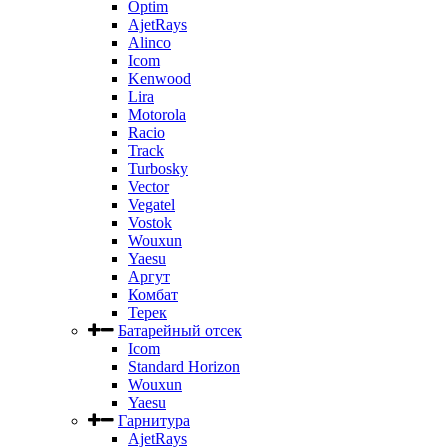
Optim
AjetRays
Alinco
Icom
Kenwood
Lira
Motorola
Racio
Track
Turbosky
Vector
Vegatel
Vostok
Wouxun
Yaesu
Аргут
Комбат
Терек
Батарейный отсек
Icom
Standard Horizon
Wouxun
Yaesu
Гарнитура
AjetRays