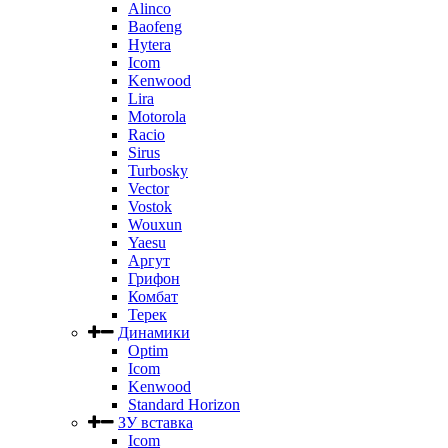
Alinco
Baofeng
Hytera
Icom
Kenwood
Lira
Motorola
Racio
Sirus
Turbosky
Vector
Vostok
Wouxun
Yaesu
Аргут
Грифон
Комбат
Терек
Динамики
Optim
Icom
Kenwood
Standard Horizon
ЗУ вставка
Icom