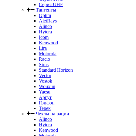
Серия UHF
Тангенты
Optim
AjetRays
Alinco
Hytera
Icom
Kenwood
Lira
Motorola
Racio
Sirus
Standard Horizon
Vector
Vostok
Wouxun
Yaesu
Аргут
Грифон
Терек
Чехлы на рации
Alinco
Hytera
Kenwood
Motorola