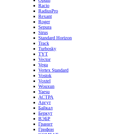
Optim
Racio
RadiusPro
Rexant
Roger
Sepura
Sirus
Standard Horizon
Track
Turbosky
TYT
Vector
Vega
Vertex Standard
Vostok
Voxtel
Wouxun
Yaesu
АСТРА
Аргут
Байкал
Беркут
ВЭБР
Гранит
Грифон