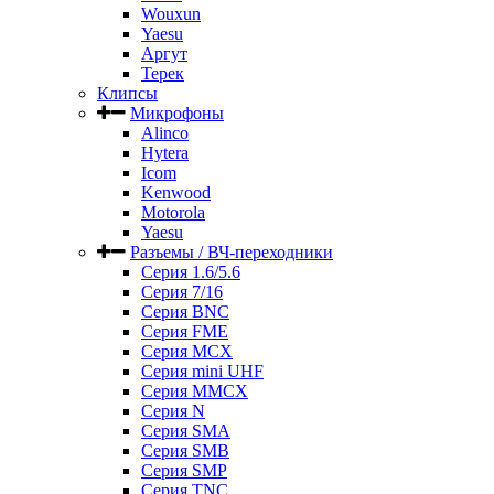
Wouxun
Yaesu
Аргут
Терек
Клипсы
Микрофоны
Alinco
Hytera
Icom
Kenwood
Motorola
Yaesu
Разъемы / ВЧ-переходники
Серия 1.6/5.6
Серия 7/16
Серия BNC
Серия FME
Серия MCX
Серия mini UHF
Серия MMCX
Серия N
Серия SMA
Серия SMB
Серия SMP
Серия TNC