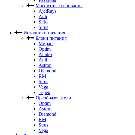
Разъемы
Магнитные основания
AjetRays
Anli
Sirio
Sirus
Источники питания
Блоки питания
Миран
Optim
Alinko
Anli
Astron
Diamond
RM
Sirus
Vega
Терек
Преобразователи
Optim
Astron
Diamond
RM
Sirus
Vega