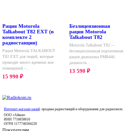
Рация Motorola
Безлицензионная
Talkabout T82 EXT (в
рация Motorola
комплекте 2
Talkabout T82
радиостанции)
Motorola Talkabout T82 —
Рация Motorola TALKABOUT
безлицензионная портативная
T82 EXT для людей, которые
рация диапазона PMR446.
проводят много времени вне
дальность...
помещений –...
13 590
₽
15 990
₽
Интернет-магазин раций
: продажа радиостанций и оборудования для радиосвязи.
ООО «Айкон»
ИНН 7716858610
ОГРН 1177746504220
Покупателям