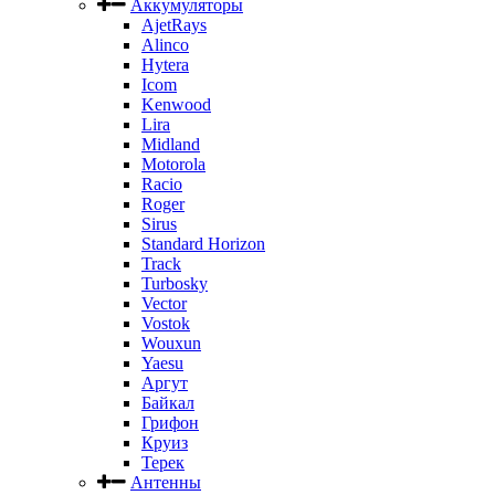
Аккумуляторы
AjetRays
Alinco
Hytera
Icom
Kenwood
Lira
Midland
Motorola
Racio
Roger
Sirus
Standard Horizon
Track
Turbosky
Vector
Vostok
Wouxun
Yaesu
Аргут
Байкал
Грифон
Круиз
Терек
Антенны