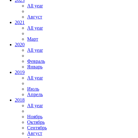
2023
All year
Август
2021
All year
Март
2020
All year
Февраль
Январь
2019
All year
Июль
Апрель
2018
All year
Ноябрь
Октябрь
Сентябрь
Август