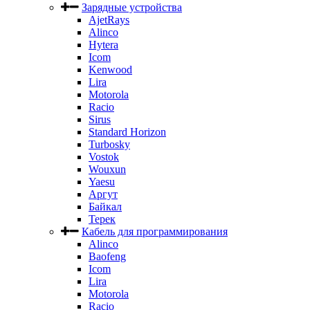
Зарядные устройства
AjetRays
Alinco
Hytera
Icom
Kenwood
Lira
Motorola
Racio
Sirus
Standard Horizon
Turbosky
Vostok
Wouxun
Yaesu
Аргут
Байкал
Терек
Кабель для программирования
Alinco
Baofeng
Icom
Lira
Motorola
Racio