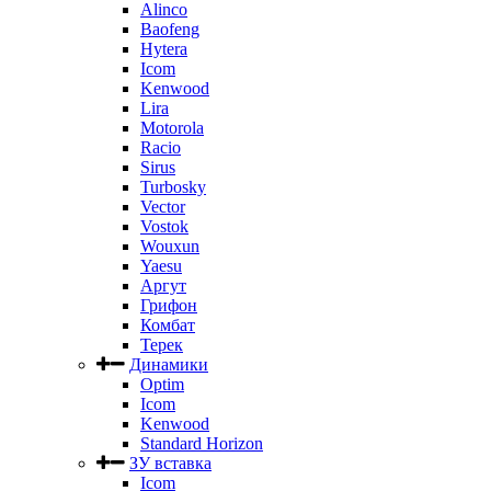
Alinco
Baofeng
Hytera
Icom
Kenwood
Lira
Motorola
Racio
Sirus
Turbosky
Vector
Vostok
Wouxun
Yaesu
Аргут
Грифон
Комбат
Терек
Динамики
Optim
Icom
Kenwood
Standard Horizon
ЗУ вставка
Icom