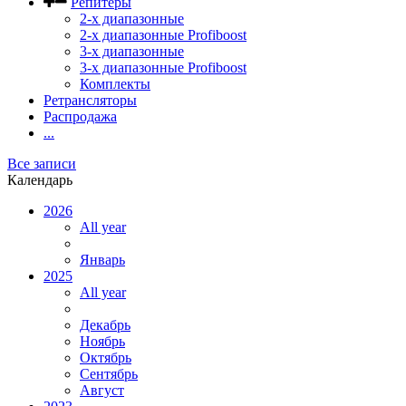
Репитеры
2-х диапазонные
2-х диапазонные Profiboost
3-х диапазонные
3-х диапазонные Profiboost
Комплекты
Ретрансляторы
Распродажа
...
Все записи
Календарь
2026
All year
Январь
2025
All year
Декабрь
Ноябрь
Октябрь
Сентябрь
Август