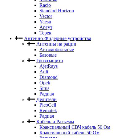
Racio
Standard Horizon
Vector
Yaesu
Аргут
Терек
Антенно-Фидерные устройства
Антенны на рации
Автомобильные
Базовые
Грозозащита
AjetRays
Anli
Diamond
Opek
Sirus
Радиал
Делители
PicoCell
Remotek
Радиал
Кабель и Разъемы
Коаксиальный СВЧ кабель 50 Ом
Коаксиальный кабель 50 Ом