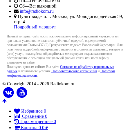
Пн—Пт: 09.00-18.00
Сб—Вс: выходной
info@radiokom.ru
Пункт выдачи: г. Москва, ул. Молодогвардейская 59,
стр. 4
Подробный маршрут
Данный интернет-сайт носит исключительно информационный характер и ни
при каких условиях не является публичной офертой, определяемой
положениями Статьи 437 (2) Гражданского кодекса Российской Федерации. Для
получения подробной информации о наличии и стоимости указанных товаров и
(или) услуг, пожалуйста, обращайтесь к менеджерам отдела клиентского
обслуживания с помощью специальной формы связи или по телефону
указанном на сайте.
Пользуясь данным сайтом Вы даёте
Согласие на обработку персональных
данных
и принимаете условия
Пользовательского соглашения
и
Политики
конфиденциальности
.
© Copyright 2014 - 2026 Radiokom.ru
Избранное
0
Сравнение
0
Просмотренные
0
Корзина
0
0
₽