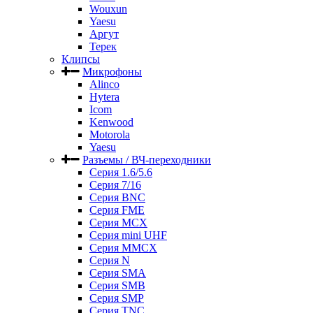
Wouxun
Yaesu
Аргут
Терек
Клипсы
Микрофоны
Alinco
Hytera
Icom
Kenwood
Motorola
Yaesu
Разъемы / ВЧ-переходники
Серия 1.6/5.6
Серия 7/16
Серия BNC
Серия FME
Серия MCX
Серия mini UHF
Серия MMCX
Серия N
Серия SMA
Серия SMB
Серия SMP
Серия TNC