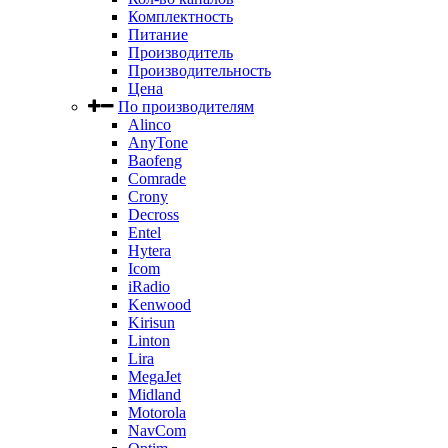
Комплектность
Питание
Производитель
Производительность
Цена
По производителям
Alinco
AnyTone
Baofeng
Comrade
Crony
Decross
Entel
Hytera
Icom
iRadio
Kenwood
Kirisun
Linton
Lira
MegaJet
Midland
Motorola
NavCom