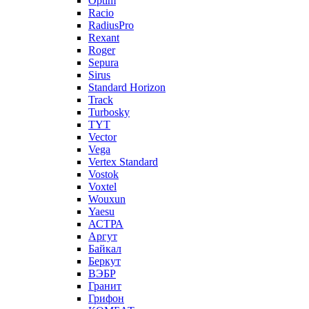
Optim
Racio
RadiusPro
Rexant
Roger
Sepura
Sirus
Standard Horizon
Track
Turbosky
TYT
Vector
Vega
Vertex Standard
Vostok
Voxtel
Wouxun
Yaesu
АСТРА
Аргут
Байкал
Беркут
ВЭБР
Гранит
Грифон