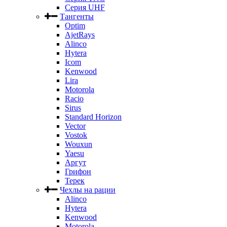
Серия UHF
Тангенты
Optim
AjetRays
Alinco
Hytera
Icom
Kenwood
Lira
Motorola
Racio
Sirus
Standard Horizon
Vector
Vostok
Wouxun
Yaesu
Аргут
Грифон
Терек
Чехлы на рации
Alinco
Hytera
Kenwood
Motorola