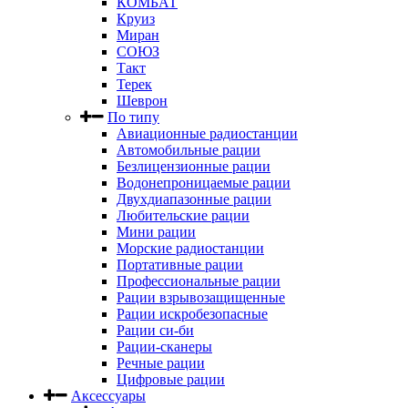
КОМБАТ
Круиз
Миран
СОЮЗ
Такт
Терек
Шеврон
По типу
Авиационные радиостанции
Автомобильные рации
Безлицензионные рации
Водонепроницаемые рации
Двухдиапазонные рации
Любительские рации
Мини рации
Морские радиостанции
Портативные рации
Профессиональные рации
Рации взрывозащищенные
Рации искробезопасные
Рации си-би
Рации-сканеры
Речные рации
Цифровые рации
Аксессуары