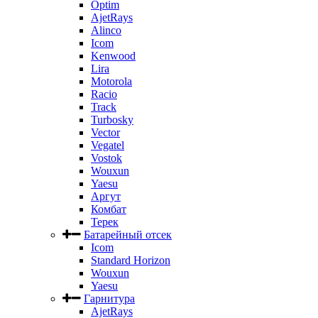
Optim
AjetRays
Alinco
Icom
Kenwood
Lira
Motorola
Racio
Track
Turbosky
Vector
Vegatel
Vostok
Wouxun
Yaesu
Аргут
Комбат
Терек
Батарейный отсек
Icom
Standard Horizon
Wouxun
Yaesu
Гарнитура
AjetRays