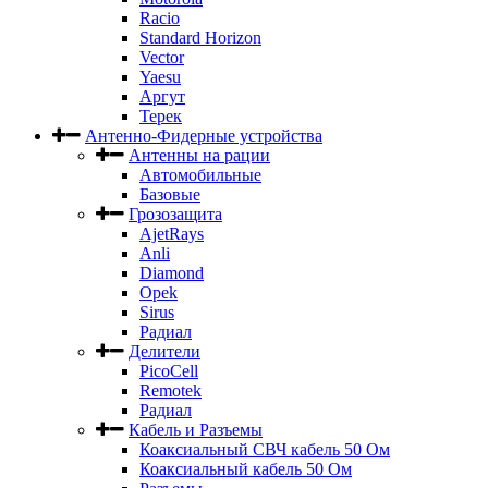
Racio
Standard Horizon
Vector
Yaesu
Аргут
Терек
Антенно-Фидерные устройства
Антенны на рации
Автомобильные
Базовые
Грозозащита
AjetRays
Anli
Diamond
Opek
Sirus
Радиал
Делители
PicoCell
Remotek
Радиал
Кабель и Разъемы
Коаксиальный СВЧ кабель 50 Ом
Коаксиальный кабель 50 Ом