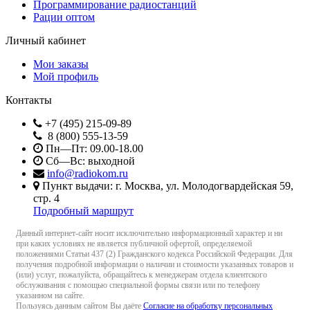
Программирование радиостанций
Рации оптом
Личный кабинет
Мои заказы
Мой профиль
Контакты
+7 (495) 215-09-89
8 (800) 555-13-59
Пн—Пт: 09.00-18.00
Сб—Вс: выходной
info@radiokom.ru
Пункт выдачи: г. Москва, ул. Молодогвардейская 59,
стр. 4
Подробный маршрут
Данный интернет-сайт носит исключительно информационный характер и ни
при каких условиях не является публичной офертой, определяемой
положениями Статьи 437 (2) Гражданского кодекса Российской Федерации. Для
получения подробной информации о наличии и стоимости указанных товаров и
(или) услуг, пожалуйста, обращайтесь к менеджерам отдела клиентского
обслуживания с помощью специальной формы связи или по телефону
указанном на сайте.
Пользуясь данным сайтом Вы даёте
Согласие на обработку персональных