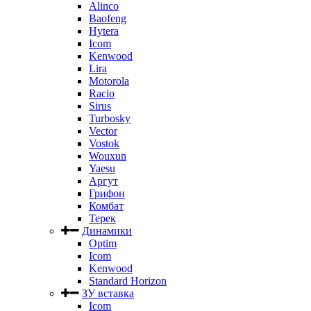
Alinco
Baofeng
Hytera
Icom
Kenwood
Lira
Motorola
Racio
Sirus
Turbosky
Vector
Vostok
Wouxun
Yaesu
Аргут
Грифон
Комбат
Терек
Динамики
Optim
Icom
Kenwood
Standard Horizon
ЗУ вставка
Icom