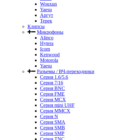
Wouxun
Yaesu
Аргут
Терек
Клипсы
Микрофоны
Alinco
Hytera
Icom
Kenwood
Motorola
Yaesu
Разъемы / ВЧ-переходники
Серия 1.6/5.6
Серия 7/16
Серия BNC
Серия FME
Серия MCX
Серия mini UHF
Серия MMCX
Серия N
Серия SMA
Серия SMB
Серия SMP
Серия TNC