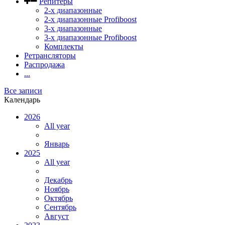
Репитеры
2-х диапазонные
2-х диапазонные Profiboost
3-х диапазонные
3-х диапазонные Profiboost
Комплекты
Ретрансляторы
Распродажа
...
Все записи
Календарь
2026
All year
Январь
2025
All year
Декабрь
Ноябрь
Октябрь
Сентябрь
Август