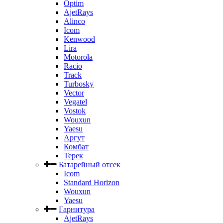
Optim
AjetRays
Alinco
Icom
Kenwood
Lira
Motorola
Racio
Track
Turbosky
Vector
Vegatel
Vostok
Wouxun
Yaesu
Аргут
Комбат
Терек
Батарейный отсек
Icom
Standard Horizon
Wouxun
Yaesu
Гарнитура
AjetRays