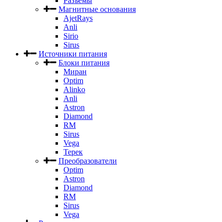
Разъемы
Магнитные основания
AjetRays
Anli
Sirio
Sirus
Источники питания
Блоки питания
Миран
Optim
Alinko
Anli
Astron
Diamond
RM
Sirus
Vega
Терек
Преобразователи
Optim
Astron
Diamond
RM
Sirus
Vega