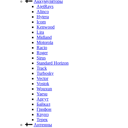
Аккумуляторы
AjetRays
Alinco
Hytera
Icom
Kenwood
Lira
Midland
Motorola
Racio
Roger
Sirus
Standard Horizon
Track
Turbosky
Vector
Vostok
Wouxun
Yaesu
Аргут
Байкал
Грифон
Круиз
Терек
Антенны