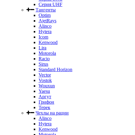
Серия UHF
Тангенты
Optim
AjetRays
Alinco
Hytera
Icom
Kenwood
Lira
Motorola
Racio
Sirus
Standard Horizon
Vector
Vostok
Wouxun
Yaesu
Аргут
Грифон
Терек
Чехлы на рации
Alinco
Hytera
Kenwood
Motorola