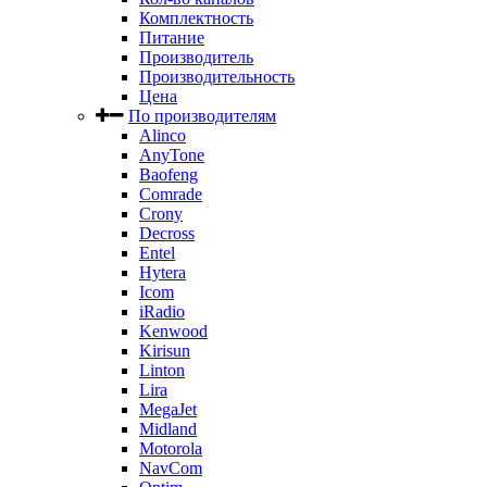
Комплектность
Питание
Производитель
Производительность
Цена
По производителям
Alinco
AnyTone
Baofeng
Comrade
Crony
Decross
Entel
Hytera
Icom
iRadio
Kenwood
Kirisun
Linton
Lira
MegaJet
Midland
Motorola
NavCom