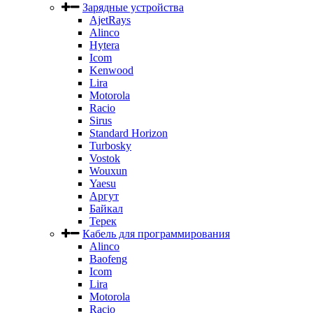
Зарядные устройства
AjetRays
Alinco
Hytera
Icom
Kenwood
Lira
Motorola
Racio
Sirus
Standard Horizon
Turbosky
Vostok
Wouxun
Yaesu
Аргут
Байкал
Терек
Кабель для программирования
Alinco
Baofeng
Icom
Lira
Motorola
Racio