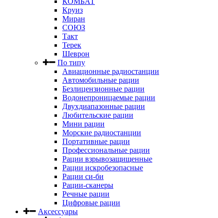
КОМБАТ
Круиз
Миран
СОЮЗ
Такт
Терек
Шеврон
По типу
Авиационные радиостанции
Автомобильные рации
Безлицензионные рации
Водонепроницаемые рации
Двухдиапазонные рации
Любительские рации
Мини рации
Морские радиостанции
Портативные рации
Профессиональные рации
Рации взрывозащищенные
Рации искробезопасные
Рации си-би
Рации-сканеры
Речные рации
Цифровые рации
Аксессуары