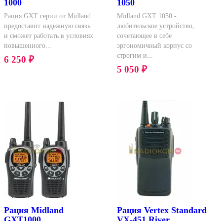
1000
1050
Рация GXT серии от Midland
Midland GXT 1050 -
предоставит надёжную связь
любительское устройство,
и сможет работать в условиях
сочетающее в себе
повышенного...
эргономичный корпус со
строгим и...
6 250
₽
5 050
₽
Рация Midland
Рация Vertex Standard
GXT1000
VX-451 River