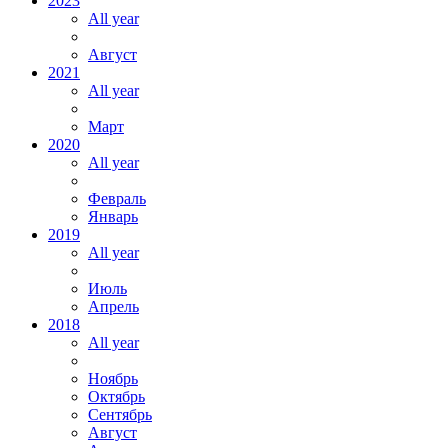
2023
All year
Август
2021
All year
Март
2020
All year
Февраль
Январь
2019
All year
Июль
Апрель
2018
All year
Ноябрь
Октябрь
Сентябрь
Август