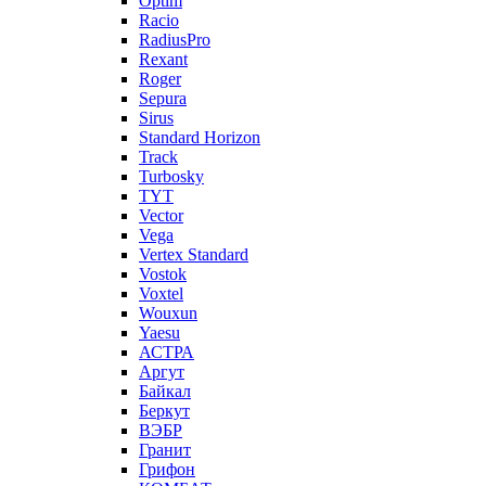
Optim
Racio
RadiusPro
Rexant
Roger
Sepura
Sirus
Standard Horizon
Track
Turbosky
TYT
Vector
Vega
Vertex Standard
Vostok
Voxtel
Wouxun
Yaesu
АСТРА
Аргут
Байкал
Беркут
ВЭБР
Гранит
Грифон