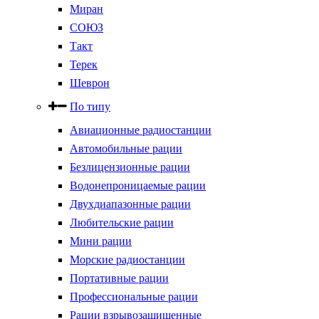
Миран
СОЮЗ
Такт
Терек
Шеврон
По типу
Авиационные радиостанции
Автомобильные рации
Безлицензионные рации
Водонепроницаемые рации
Двухдиапазонные рации
Любительские рации
Мини рации
Морские радиостанции
Портативные рации
Профессиональные рации
Рации взрывозащищенные