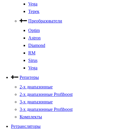
Vega
Терек
Преобразователи
Optim
Astron
Diamond
RM
Sirus
Vega
Репитеры
2-х диапазонные
2-х диапазонные Profiboost
3-х диапазонные
3-х диапазонные Profiboost
Комплекты
Ретрансляторы