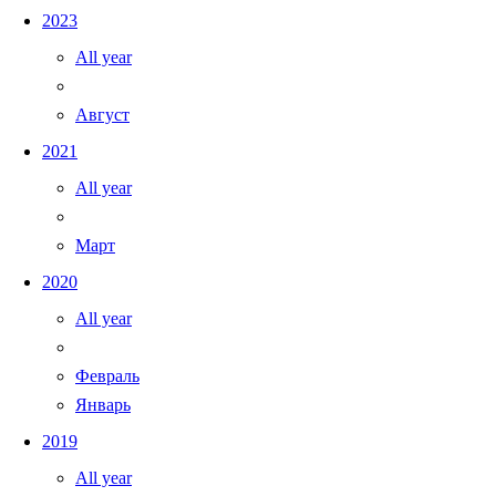
2023
All year
Август
2021
All year
Март
2020
All year
Февраль
Январь
2019
All year