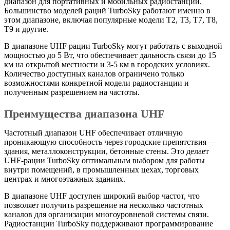
диапазон для портативных и мобильных радиостанций.
Большинство моделей раций TurboSky работают именно в
этом диапазоне, включая популярные модели T2, T3, T7, T8,
T9 и другие.
В диапазоне UHF рации TurboSky могут работать с выходной
мощностью до 5 Вт, что обеспечивает дальность связи до 15
км на открытой местности и 3-5 км в городских условиях.
Количество доступных каналов ограничено только
возможностями конкретной модели радиостанции и
полученным разрешением на частоты.
Преимущества диапазона UHF
Частотный диапазон UHF обеспечивает отличную
проникающую способность через городские препятствия —
здания, металлоконструкции, бетонные стены. Это делает
UHF-рации TurboSky оптимальным выбором для работы
внутри помещений, в промышленных цехах, торговых
центрах и многоэтажных зданиях.
В диапазоне UHF доступен широкий выбор частот, что
позволяет получить разрешение на несколько частотных
каналов для организации многоуровневой системы связи.
Радиостанции TurboSky поддерживают программирование