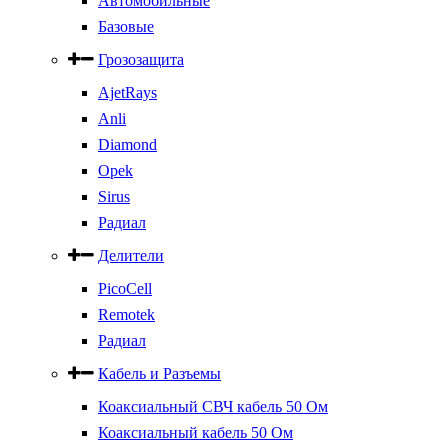
Автомобильные
Базовые
Грозозащита
AjetRays
Anli
Diamond
Opek
Sirus
Радиал
Делители
PicoCell
Remotek
Радиал
Кабель и Разъемы
Коаксиальный СВЧ кабель 50 Ом
Коаксиальный кабель 50 Ом