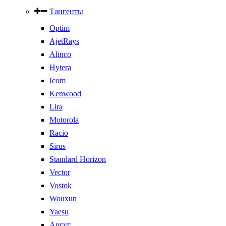
Тангенты
Optim
AjetRays
Alinco
Hytera
Icom
Kenwood
Lira
Motorola
Racio
Sirus
Standard Horizon
Vector
Vostok
Wouxun
Yaesu
Аргут