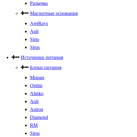
Разъемы
Магнитные основания
AjetRays
Anli
Sirio
Sirus
Источники питания
Блоки питания
Миран
Optim
Alinko
Anli
Astron
Diamond
RM
Sirus