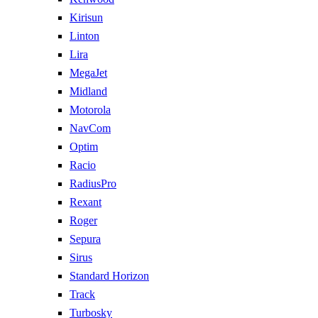
Kirisun
Linton
Lira
MegaJet
Midland
Motorola
NavCom
Optim
Racio
RadiusPro
Rexant
Roger
Sepura
Sirus
Standard Horizon
Track
Turbosky