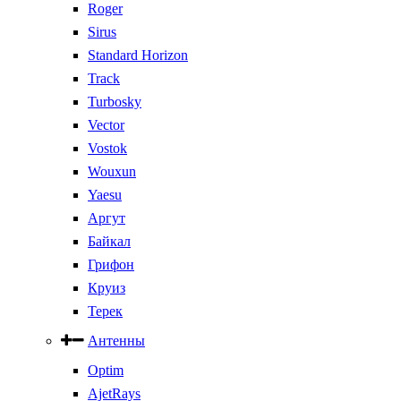
Roger
Sirus
Standard Horizon
Track
Turbosky
Vector
Vostok
Wouxun
Yaesu
Аргут
Байкал
Грифон
Круиз
Терек
Антенны
Optim
AjetRays