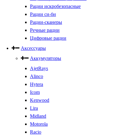
Рации искробезопасные
Рации си-би
Рации-сканеры
Речные рации
Цифровые рации
Аксессуары
Аккумуляторы
AjetRays
Alinco
Hytera
Icom
Kenwood
Lira
Midland
Motorola
Racio