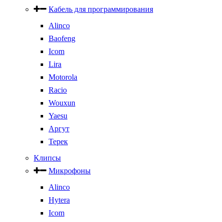
Кабель для программирования
Alinco
Baofeng
Icom
Lira
Motorola
Racio
Wouxun
Yaesu
Аргут
Терек
Клипсы
Микрофоны
Alinco
Hytera
Icom